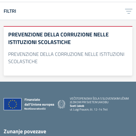
FILTRI
PREVENZIONE DELLA CORRUZIONE NELLE
ISTITUZIONI SCOLASTICHE
PREVENZIONE DELLA CORRUZIONE NELLE ISTITUZIONI
SCOLASTICHE
VEČSTOPENJSKA ŠOLA S SLOVENSKIM UČNIM
JEZIKOM PRI SVETEM JAKOBU
Sveti Jakob
ul. Luigi Frausin, št. 12-14 Trst
— Visita la pagina iniziale della scuola
Zunanje povezave