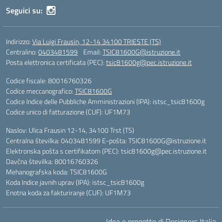
Seguici su:
Indirizzo:
Via Luigi Frausin, 12-14 34100 TRIESTE (TS)
Centralino:
0403481599
Email:
TSIC81600G@istruzione.it
Posta elettronica certificata (PEC):
tsic81600g@pec.istruzione.it
Codice fiscale: 80016760326
Codice meccanografico:
TSIC81600G
Codice Indice delle Pubbliche Amministrazioni (IPA): istsc_tsic81600g
Codice unico di fatturazione (CUF): UF1M73
Naslov: Ulica Frausin 12-14, 34100 Trst (TS)
Centralna številka: 0403481599 E-pošta: TSIC81600G@istruzione.it
Elektronska pošta s certifikatom (PEC): tsic81600g@pec.istruzione.it
Davčna številka: 80016760326
Mehanografska koda: TSIC81600G
Koda Indice javnih uprav (IPA): istsc_tsic81600g
Enotna koda za fakturiranje (CUF): UF1M73
Idea e progetto di Designers Italia