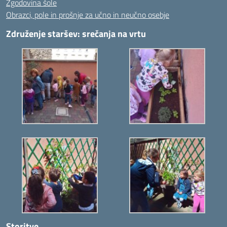
Zgodovina šole
Obrazci, pole in prošnje za učno in neučno osebje
Združenje staršev: srečanja na vrtu
Storitve