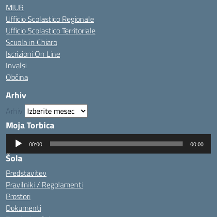
MIUR
Ufficio Scolastico Regionale
Ufficio Scolastico Territoriale
Scuola in Chiaro
Iscrizioni On Line
Invalsi
Občina
Arhiv
Arhiv
Moja Torbica
Predvajalnik
00:00
00:00
zvoka
Šola
Predstavitev
Pravilniki / Regolamenti
Prostori
Dokumenti