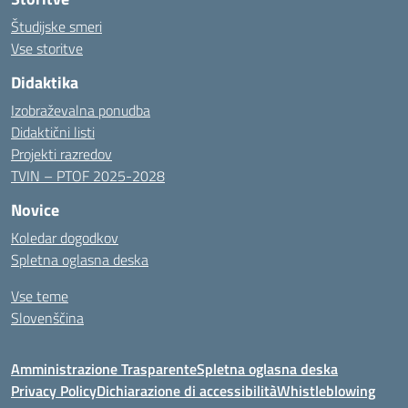
Študijske smeri
Vse storitve
Didaktika
Izobraževalna ponudba
Didaktični listi
Projekti razredov
TVIN – PTOF 2025-2028
Novice
Koledar dogodkov
Spletna oglasna deska
Vse teme
Slovenščina
Amministrazione Trasparente
Spletna oglasna deska
Privacy Policy
Dichiarazione di accessibilità
Whistleblowing