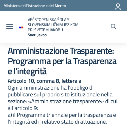
Vai ai contenuti
Vai al menu di navigazione
Vai al footer
Ministero dell'Istruzione e del Merito
VEČSTOPENJSKA ŠOLA S
SLOVENSKIM UČNIM JEZIKOM
PRI SVETEM JAKOBU
Sveti Jakob
— Visita la pagina iniziale della scuola
Amministrazione Trasparente:
Programma per la Trasparenza
e l'integrità
Articolo 10, comma 8, lettera a
Ogni amministrazione ha l’obbligo di
pubblicare sul proprio sito istituzionale nella
sezione: «Amministrazione trasparente» di cui
all’articolo 9:
a) il Programma triennale per la trasparenza e
l’integrità ed il relativo stato di attuazione.