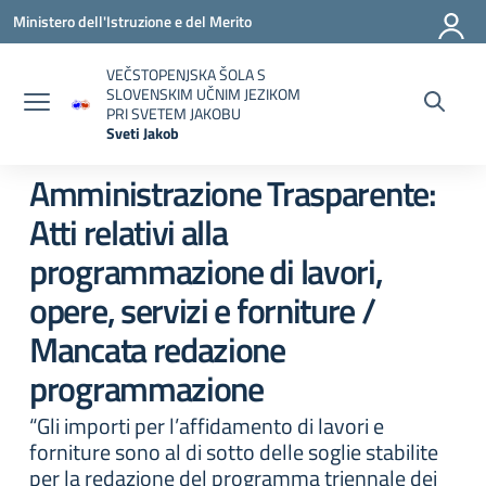
Vai ai contenuti
Vai al menu di navigazione
Vai al footer
Ministero dell'Istruzione e del Merito
VEČSTOPENJSKA ŠOLA S
SLOVENSKIM UČNIM JEZIKOM
PRI SVETEM JAKOBU
Sveti Jakob
— Visita la pagina iniziale della scuola
Amministrazione Trasparente:
Atti relativi alla
programmazione di lavori,
opere, servizi e forniture /
Mancata redazione
programmazione
“Gli importi per l’affidamento di lavori e
forniture sono al di sotto delle soglie stabilite
per la redazione del programma triennale dei