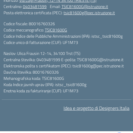
Indirizzo:
Via Luigi Frausin, 12-14 34100 TRIESTE (TS)
Centralino:
0403481599
Email:
TSIC81600G@istruzione.it
Posta elettronica certificata (PEC):
tsic81600g@pec.istruzione.it
Codice fiscale: 80016760326
Codice meccanografico:
TSIC81600G
Codice Indice delle Pubbliche Amministrazioni (IPA): istsc_tsic81600g
Codice unico di fatturazione (CUF): UF1M73
Naslov: Ulica Frausin 12-14, 34100 Trst (TS)
Centralna številka: 0403481599 E-pošta: TSIC81600G@istruzione.it
Elektronska pošta s certifikatom (PEC): tsic81600g@pec.istruzione.it
Davčna številka: 80016760326
Mehanografska koda: TSIC81600G
Koda Indice javnih uprav (IPA): istsc_tsic81600g
Enotna koda za fakturiranje (CUF): UF1M73
Idea e progetto di Designers Italia