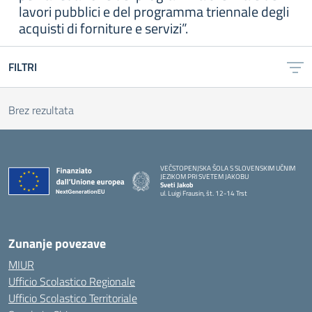
lavori pubblici e del programma triennale degli
acquisti di forniture e servizi”.
FILTRI
Brez rezultata
VEČSTOPENJSKA ŠOLA S SLOVENSKIM UČNIM
JEZIKOM PRI SVETEM JAKOBU
Sveti Jakob
ul. Luigi Frausin, št. 12-14 Trst
— Visita la pagina iniziale della scuola
Zunanje povezave
MIUR
Ufficio Scolastico Regionale
Ufficio Scolastico Territoriale