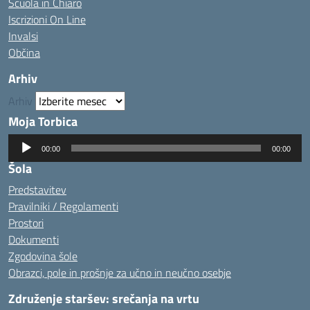
Scuola in Chiaro
Iscrizioni On Line
Invalsi
Občina
Arhiv
Arhiv
Moja Torbica
Predvajalnik
00:00
00:00
zvoka
Šola
Predstavitev
Pravilniki / Regolamenti
Prostori
Dokumenti
Zgodovina šole
Obrazci, pole in prošnje za učno in neučno osebje
Združenje staršev: srečanja na vrtu