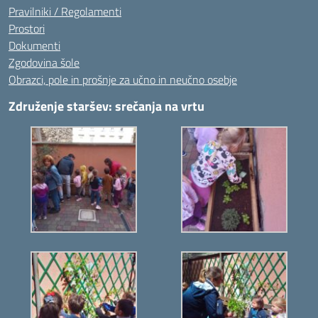
Pravilniki / Regolamenti
Prostori
Dokumenti
Zgodovina šole
Obrazci, pole in prošnje za učno in neučno osebje
Združenje staršev: srečanja na vrtu