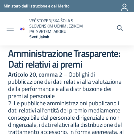
Vai ai contenuti
Vai al menu di navigazione
Vai al footer
Ministero dell'Istruzione e del Merito
VEČSTOPENJSKA ŠOLA S
SLOVENSKIM UČNIM JEZIKOM
PRI SVETEM JAKOBU
Sveti Jakob
— Visita la pagina iniziale della scuola
Amministrazione Trasparente:
Dati relativi ai premi
Articolo 20, comma 2
– Obblighi di
pubblicazione dei dati relativi alla valutazione
della performance e alla distribuzione dei
premi al personale
2. Le pubbliche amministrazioni pubblicano i
dati relativi all’entità del premio mediamente
conseguibile dal personale dirigenziale e non
dirigenziale, i dati relativi alla distribuzione del
trattamento accessorio, in forma aggregata, al