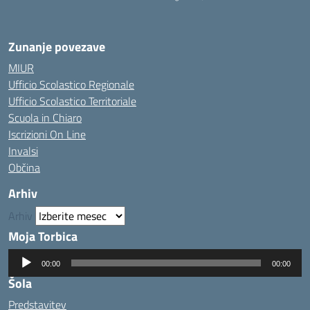
— Visita la pagina iniziale della scuola
Zunanje povezave
MIUR
Ufficio Scolastico Regionale
Ufficio Scolastico Territoriale
Scuola in Chiaro
Iscrizioni On Line
Invalsi
Občina
Arhiv
Arhiv
Moja Torbica
Predvajalnik
00:00
00:00
zvoka
Šola
Predstavitev