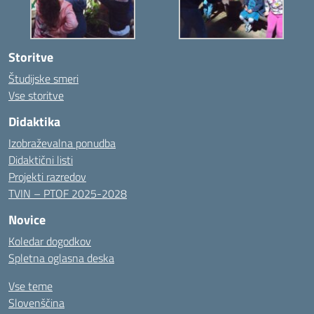
Storitve
Študijske smeri
Vse storitve
Didaktika
Izobraževalna ponudba
Didaktični listi
Projekti razredov
TVIN – PTOF 2025-2028
Novice
Koledar dogodkov
Spletna oglasna deska
Vse teme
Slovenščina