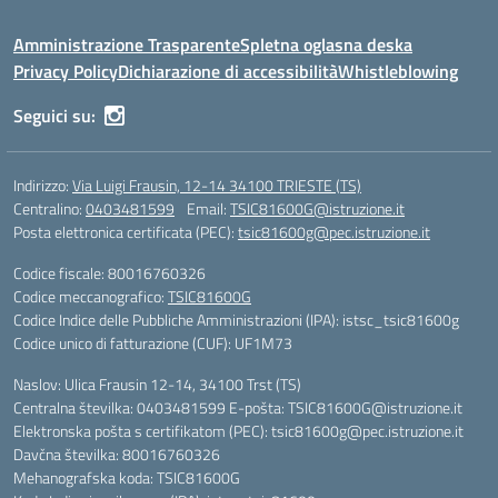
Amministrazione Trasparente
Spletna oglasna deska
Privacy Policy
Dichiarazione di accessibilità
Whistleblowing
Seguici su:
Indirizzo:
Via Luigi Frausin, 12-14 34100 TRIESTE (TS)
Centralino:
0403481599
Email:
TSIC81600G@istruzione.it
Posta elettronica certificata (PEC):
tsic81600g@pec.istruzione.it
Codice fiscale: 80016760326
Codice meccanografico:
TSIC81600G
Codice Indice delle Pubbliche Amministrazioni (IPA): istsc_tsic81600g
Codice unico di fatturazione (CUF): UF1M73
Naslov: Ulica Frausin 12-14, 34100 Trst (TS)
Centralna številka: 0403481599 E-pošta: TSIC81600G@istruzione.it
Elektronska pošta s certifikatom (PEC): tsic81600g@pec.istruzione.it
Davčna številka: 80016760326
Mehanografska koda: TSIC81600G