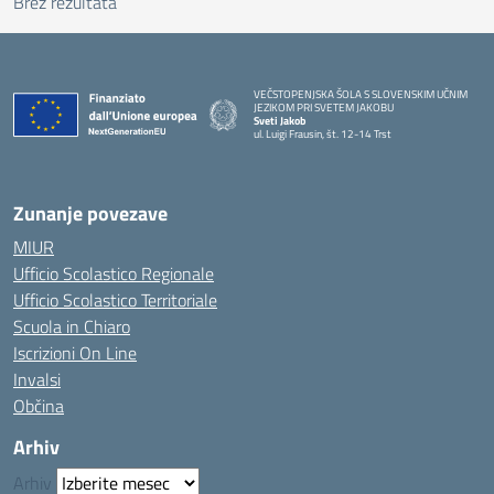
Brez rezultata
VEČSTOPENJSKA ŠOLA S SLOVENSKIM UČNIM
JEZIKOM PRI SVETEM JAKOBU
Sveti Jakob
ul. Luigi Frausin, št. 12-14 Trst
— Visita la pagina iniziale della scuola
Zunanje povezave
MIUR
Ufficio Scolastico Regionale
Ufficio Scolastico Territoriale
Scuola in Chiaro
Iscrizioni On Line
Invalsi
Občina
Arhiv
Arhiv