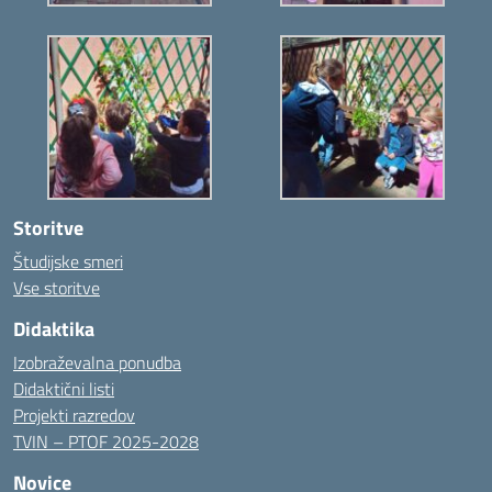
Storitve
Študijske smeri
Vse storitve
Didaktika
Izobraževalna ponudba
Didaktični listi
Projekti razredov
TVIN – PTOF 2025-2028
Novice