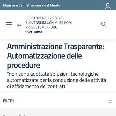
Vai ai contenuti
Vai al menu di navigazione
Vai al footer
Ministero dell'Istruzione e del Merito
VEČSTOPENJSKA ŠOLA S
SLOVENSKIM UČNIM JEZIKOM
PRI SVETEM JAKOBU
Sveti Jakob
— Visita la pagina iniziale della scuola
Amministrazione Trasparente:
Automatizzazione delle
procedure
“non sono adottate soluzioni tecnologiche
automatizzate per la conduzione delle attività
di affidamento dei contratti”
FILTRI