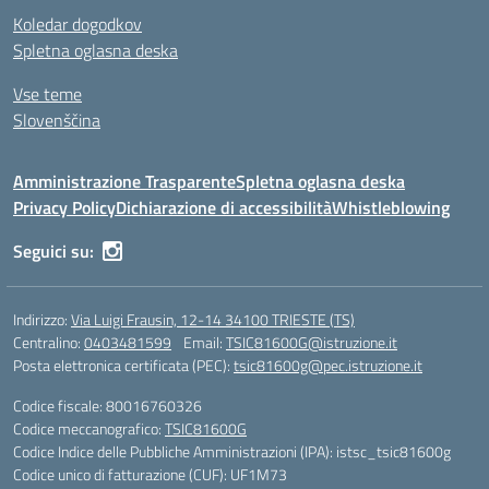
Koledar dogodkov
Spletna oglasna deska
Vse teme
Slovenščina
Amministrazione Trasparente
Spletna oglasna deska
Privacy Policy
Dichiarazione di accessibilità
Whistleblowing
Seguici su:
Indirizzo:
Via Luigi Frausin, 12-14 34100 TRIESTE (TS)
Centralino:
0403481599
Email:
TSIC81600G@istruzione.it
Posta elettronica certificata (PEC):
tsic81600g@pec.istruzione.it
Codice fiscale: 80016760326
Codice meccanografico:
TSIC81600G
Codice Indice delle Pubbliche Amministrazioni (IPA): istsc_tsic81600g
Codice unico di fatturazione (CUF): UF1M73