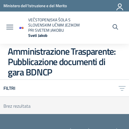
Vai ai contenuti
Vai al menu di navigazione
Vai al footer
Ministero dell'Istruzione e del Merito
VEČSTOPENJSKA ŠOLA S
SLOVENSKIM UČNIM JEZIKOM
PRI SVETEM JAKOBU
Sveti Jakob
— Visita la pagina iniziale della scuola
Amministrazione Trasparente:
Pubblicazione documenti di
gara BDNCP
FILTRI
Brez rezultata