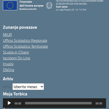
VEČSTOPENJSKA ŠOLA S SLOVENSKIM UČNIM
JEZIKOM PRI SVETEM JAKOBU
Sveti Jakob
ul. Luigi Frausin, št. 12-14 Trst
— Visita la pagina iniziale della scuola
Zunanje povezave
MIUR
Ufficio Scolastico Regionale
Ufficio Scolastico Territoriale
Scuola in Chiaro
Iscrizioni On Line
Invalsi
Občina
Arhiv
Arhiv
Moja Torbica
Predvajalnik
00:00
00:00
zvoka