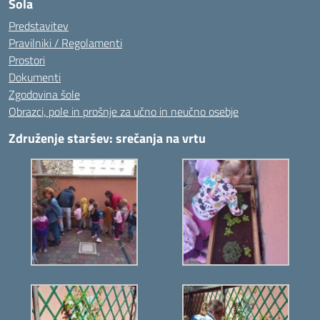
Šola
Predstavitev
Pravilniki / Regolamenti
Prostori
Dokumenti
Zgodovina šole
Obrazci, pole in prošnje za učno in neučno osebje
Združenje staršev: srečanja na vrtu