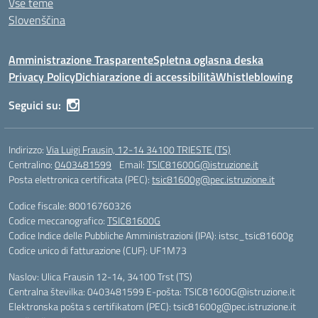
Vse teme
Slovenščina
Amministrazione Trasparente
Spletna oglasna deska
Privacy Policy
Dichiarazione di accessibilità
Whistleblowing
Seguici su:
Indirizzo:
Via Luigi Frausin, 12-14 34100 TRIESTE (TS)
Centralino:
0403481599
Email:
TSIC81600G@istruzione.it
Posta elettronica certificata (PEC):
tsic81600g@pec.istruzione.it
Codice fiscale: 80016760326
Codice meccanografico:
TSIC81600G
Codice Indice delle Pubbliche Amministrazioni (IPA): istsc_tsic81600g
Codice unico di fatturazione (CUF): UF1M73
Naslov: Ulica Frausin 12-14, 34100 Trst (TS)
Centralna številka: 0403481599 E-pošta: TSIC81600G@istruzione.it
Elektronska pošta s certifikatom (PEC): tsic81600g@pec.istruzione.it