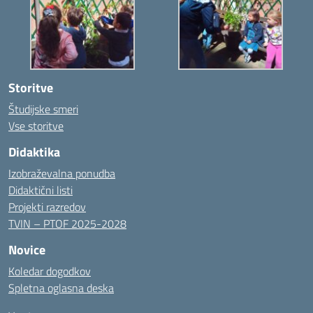
Storitve
Študijske smeri
Vse storitve
Didaktika
Izobraževalna ponudba
Didaktični listi
Projekti razredov
TVIN – PTOF 2025-2028
Novice
Koledar dogodkov
Spletna oglasna deska