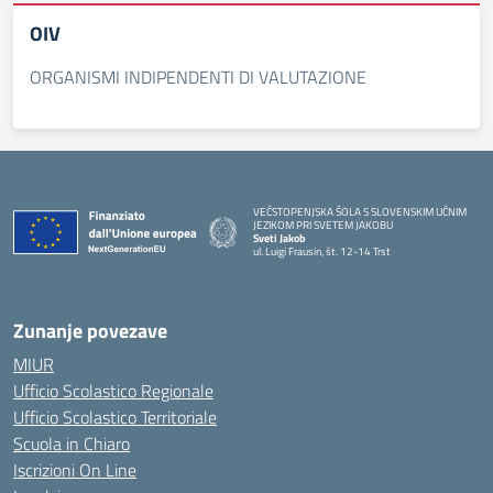
OIV
ORGANISMI INDIPENDENTI DI VALUTAZIONE
VEČSTOPENJSKA ŠOLA S SLOVENSKIM UČNIM
JEZIKOM PRI SVETEM JAKOBU
Sveti Jakob
ul. Luigi Frausin, št. 12-14 Trst
— Visita la pagina iniziale della scuola
Zunanje povezave
MIUR
Ufficio Scolastico Regionale
Ufficio Scolastico Territoriale
Scuola in Chiaro
Iscrizioni On Line