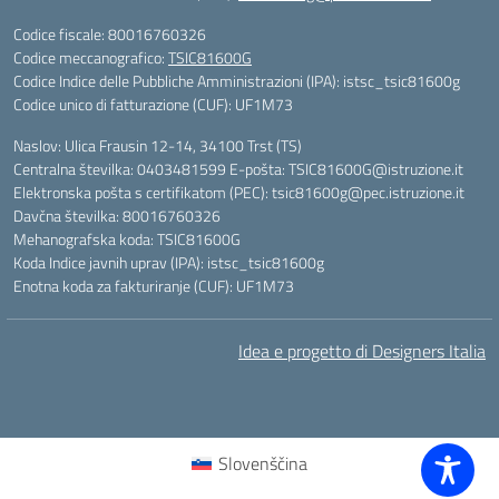
Codice fiscale: 80016760326
Codice meccanografico:
TSIC81600G
Codice Indice delle Pubbliche Amministrazioni (IPA): istsc_tsic81600g
Codice unico di fatturazione (CUF): UF1M73
Naslov: Ulica Frausin 12-14, 34100 Trst (TS)
Centralna številka: 0403481599 E-pošta: TSIC81600G@istruzione.it
Elektronska pošta s certifikatom (PEC): tsic81600g@pec.istruzione.it
Davčna številka: 80016760326
Mehanografska koda: TSIC81600G
Koda Indice javnih uprav (IPA): istsc_tsic81600g
Enotna koda za fakturiranje (CUF): UF1M73
Idea e progetto di Designers Italia
Slovenščina