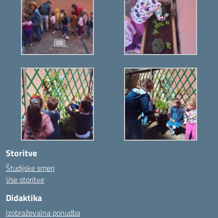
Storitve
Študijske smeri
Vse storitve
Didaktika
Izobraževalna ponudba