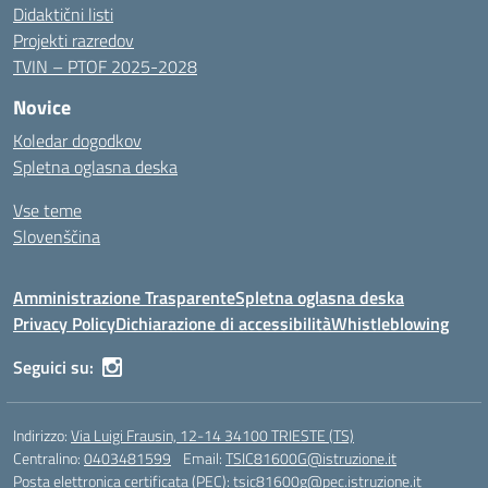
Didaktični listi
Projekti razredov
TVIN – PTOF 2025-2028
Novice
Koledar dogodkov
Spletna oglasna deska
Vse teme
Slovenščina
Amministrazione Trasparente
Spletna oglasna deska
Privacy Policy
Dichiarazione di accessibilità
Whistleblowing
Seguici su:
Indirizzo:
Via Luigi Frausin, 12-14 34100 TRIESTE (TS)
Centralino:
0403481599
Email:
TSIC81600G@istruzione.it
Posta elettronica certificata (PEC):
tsic81600g@pec.istruzione.it