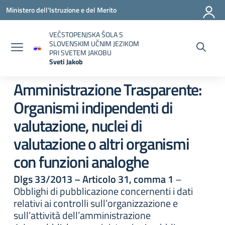
Vai ai contenuti
Vai al menu di navigazione
Vai al footer
Ministero dell'Istruzione e del Merito
VEČSTOPENJSKA ŠOLA S
SLOVENSKIM UČNIM JEZIKOM
PRI SVETEM JAKOBU
Sveti Jakob
— Visita la pagina iniziale della scuola
Amministrazione Trasparente:
Organismi indipendenti di
valutazione, nuclei di
valutazione o altri organismi
con funzioni analoghe
Dlgs 33/2013 – Articolo 31, comma 1
–
Obblighi di pubblicazione concernenti i dati
relativi ai controlli sull’organizzazione e
sull’attività dell’amministrazione