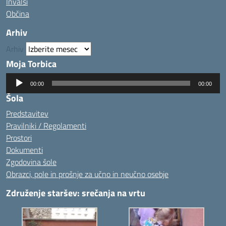
Invalsi
Občina
Arhiv
Arhiv
Moja Torbica
Predvajalnik
00:00
00:00
zvoka
Šola
Predstavitev
Pravilniki / Regolamenti
Prostori
Dokumenti
Zgodovina šole
Obrazci, pole in prošnje za učno in neučno osebje
Združenje staršev: srečanja na vrtu