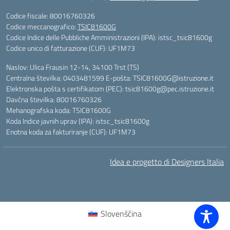
Codice fiscale: 80016760326
Codice meccanografico:
TSIC81600G
Codice Indice delle Pubbliche Amministrazioni (IPA): istsc_tsic81600g
Codice unico di fatturazione (CUF): UF1M73
Naslov: Ulica Frausin 12-14, 34100 Trst (TS)
Centralna številka: 0403481599 E-pošta: TSIC81600G@istruzione.it
Elektronska pošta s certifikatom (PEC): tsic81600g@pec.istruzione.it
Davčna številka: 80016760326
Mehanografska koda: TSIC81600G
Koda Indice javnih uprav (IPA): istsc_tsic81600g
Enotna koda za fakturiranje (CUF): UF1M73
Idea e progetto di Designers Italia
Slovenščina