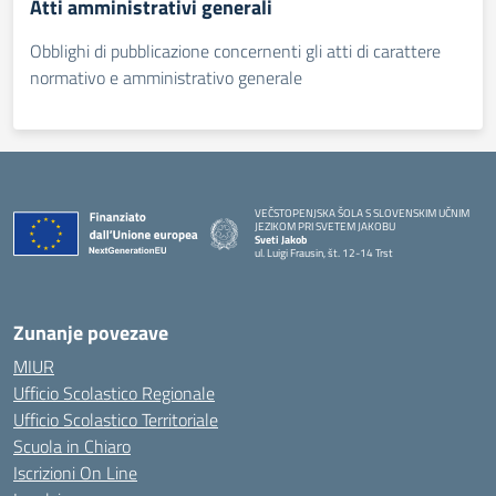
Atti amministrativi generali
Obblighi di pubblicazione concernenti gli atti di carattere
normativo e amministrativo generale
VEČSTOPENJSKA ŠOLA S SLOVENSKIM UČNIM
JEZIKOM PRI SVETEM JAKOBU
Sveti Jakob
ul. Luigi Frausin, št. 12-14 Trst
— Visita la pagina iniziale della scuola
Zunanje povezave
MIUR
Ufficio Scolastico Regionale
Ufficio Scolastico Territoriale
Scuola in Chiaro
Iscrizioni On Line