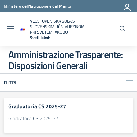
Vai ai contenuti
Vai al menu di navigazione
Vai al footer
Ministero dell'Istruzione e del Merito
VEČSTOPENJSKA ŠOLA S
SLOVENSKIM UČNIM JEZIKOM
PRI SVETEM JAKOBU
Sveti Jakob
— Visita la pagina iniziale della scuola
Amministrazione Trasparente:
Disposizioni Generali
FILTRI
Graduatoria CS 2025-27
Graduatoria CS 2025-27