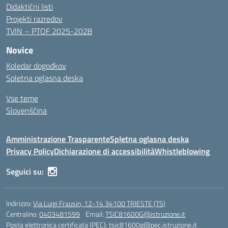
Didaktični listi
Projekti razredov
TVIN – PTOF 2025-2028
Novice
Koledar dogodkov
Spletna oglasna deska
Vse teme
Slovenščina
Amministrazione Trasparente
Spletna oglasna deska
Privacy Policy
Dichiarazione di accessibilità
Whistleblowing
Seguici su:
Indirizzo:
Via Luigi Frausin, 12-14 34100 TRIESTE (TS)
Centralino:
0403481599
Email:
TSIC81600G@istruzione.it
Posta elettronica certificata (PEC):
tsic81600g@pec.istruzione.it