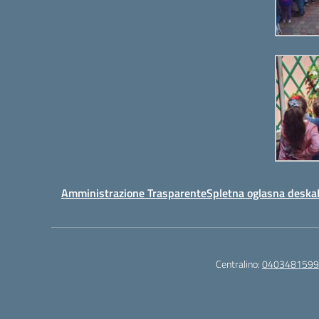
za
povečanje
ali
zmanjševanje
glasnosti.
Amministrazione Trasparente
Spletna oglasna deska
Centralino:
0403481599