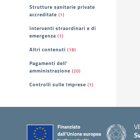
Strutture sanitarie private
accreditate
(1)
Interventi straordinari e di
emergenza
(1)
Altri contenuti
(18)
Pagamenti dell’
amministrazione
(20)
Controlli sulle Imprese
(1)
V
Sv