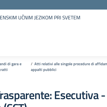
ENSKIM UČNIM JEZIKOM PRI SVETEM
la scuola
andi di gara e
Atti relativi alle singole procedure di affida
ratti
appalti pubblici
rasparente:
Esecutiva -