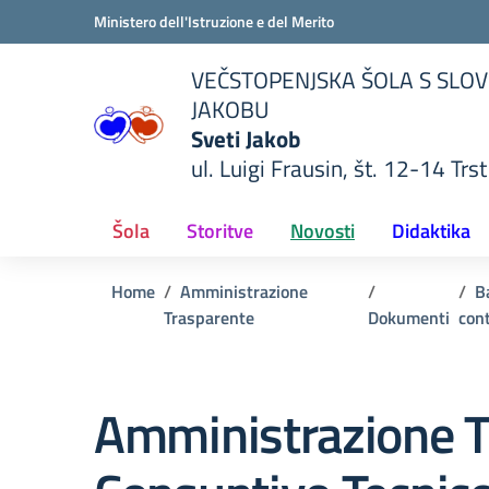
Vai ai contenuti
Vai al menu di navigazione
Vai al footer
Ministero dell'Istruzione e del Merito
VEČSTOPENJSKA ŠOLA S SLOV
JAKOBU
Sveti Jakob
ul. Luigi Frausin, št. 12-14 Trst
lla scuola
— Visita la pagina iniziale del
Šola
Storitve
Novosti
Didaktika
Home
Amministrazione
B
Trasparente
Dokumenti
cont
Amministrazione T