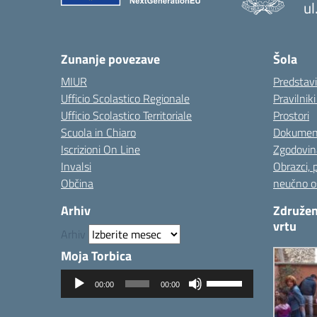
ul
— 
Zunanje povezave
Šola
MIUR
Predstav
Ufficio Scolastico Regionale
Pravilnik
Ufficio Scolastico Territoriale
Prostori
Scuola in Chiaro
Dokumen
Iscrizioni On Line
Zgodovin
Invalsi
Obrazci, 
Občina
neučno o
Arhiv
Združen
vrtu
Arhiv
Moja Torbica
Predvajalnik
Uporabite
00:00
00:00
zvoka
tipke
gor/dol