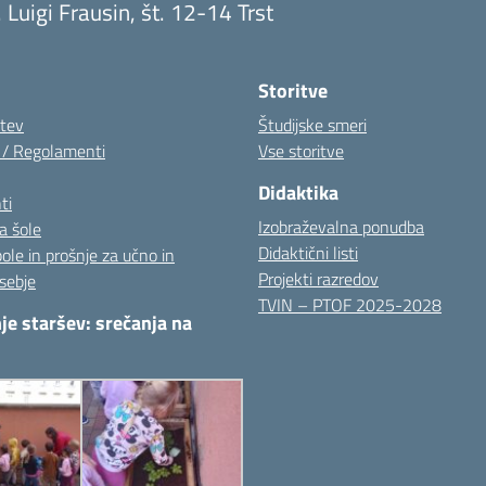
. Luigi Frausin, št. 12-14 Trst
Visita la pagina iniziale della scuola
Storitve
itev
Študijske smeri
i / Regolamenti
Vse storitve
Didaktika
ti
Izobraževalna ponudba
a šole
Didaktični listi
pole in prošnje za učno in
Projekti razredov
sebje
TVIN – PTOF 2025-2028
je staršev: srečanja na