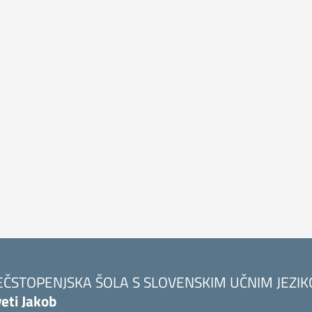
EČSTOPENJSKA ŠOLA S SLOVENSKIM UČNIM JEZI
eti Jakob