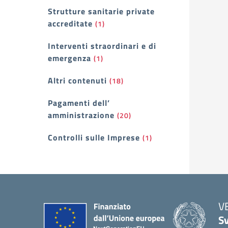
Strutture sanitarie private
accreditate
(1)
Interventi straordinari e di
emergenza
(1)
Altri contenuti
(18)
Pagamenti dell’
amministrazione
(20)
Controlli sulle Imprese
(1)
V
Sv