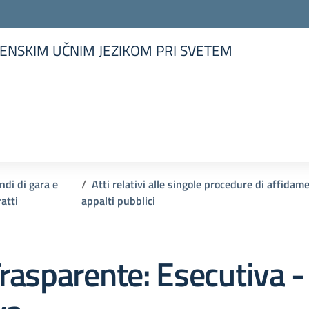
ENSKIM UČNIM JEZIKOM PRI SVETEM
la scuola
ndi di gara e
Atti relativi alle singole procedure di affidam
atti
appalti pubblici
rasparente:
Esecutiva -