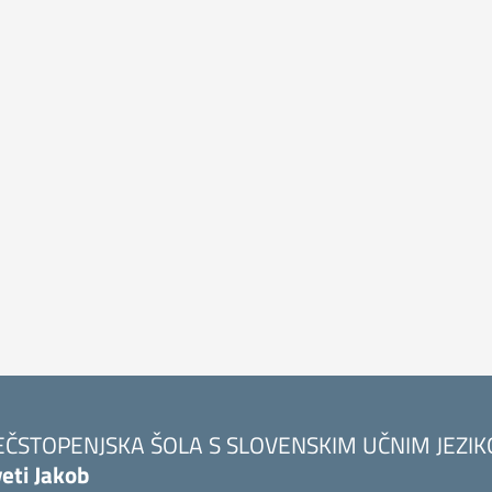
EČSTOPENJSKA ŠOLA S SLOVENSKIM UČNIM JEZI
eti Jakob