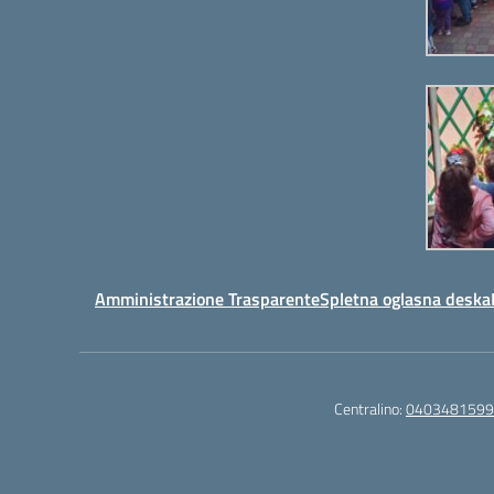
za
povečanje
ali
zmanjševanje
glasnosti.
Amministrazione Trasparente
Spletna oglasna deska
Centralino:
0403481599