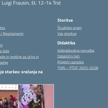
. Luigi Frausin, št. 12-14 Trst
Visita la pagina iniziale della scuola
Storitve
itev
Študijske smeri
i / Regolamenti
Vse storitve
Didaktika
ti
Izobraževalna ponudba
a šole
Didaktični listi
pole in prošnje za učno in
Projekti razredov
sebje
TVIN – PTOF 2025-2028
je staršev: srečanja na