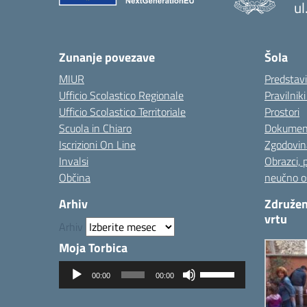
ul
— 
Zunanje povezave
Šola
MIUR
Predstav
Ufficio Scolastico Regionale
Pravilnik
Ufficio Scolastico Territoriale
Prostori
Scuola in Chiaro
Dokumen
Iscrizioni On Line
Zgodovin
Invalsi
Obrazci, 
Občina
neučno o
Arhiv
Združen
vrtu
Arhiv
Moja Torbica
Predvajalnik
Uporabite
00:00
00:00
zvoka
tipke
gor/dol