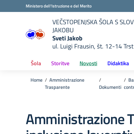
Vai ai contenuti
Vai al menu di navigazione
Vai al footer
Ministero dell'Istruzione e del Merito
VEČSTOPENJSKA ŠOLA S SLOV
JAKOBU
Sveti Jakob
ul. Luigi Frausin, št. 12-14 Trst
lla scuola
— Visita la pagina iniziale del
Šola
Storitve
Novosti
Didaktika
Home
Amministrazione
Ba
Trasparente
Dokumenti
contr
Amministrazione T