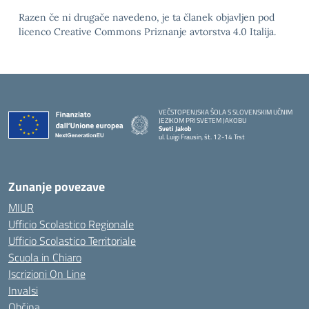
Razen če ni drugače navedeno, je ta članek objavljen pod
licenco Creative Commons Priznanje avtorstva 4.0 Italija.
VEČSTOPENJSKA ŠOLA S SLOVENSKIM UČNIM
JEZIKOM PRI SVETEM JAKOBU
Sveti Jakob
ul. Luigi Frausin, št. 12-14 Trst
— Visita la pagina iniziale della scuola
Zunanje povezave
MIUR
Ufficio Scolastico Regionale
Ufficio Scolastico Territoriale
Scuola in Chiaro
Iscrizioni On Line
Invalsi
Občina