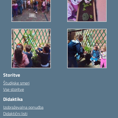
Storitve
Študijske smeri
Vse storitve
Didaktika
Izobraževalna ponudba
Didaktični listi