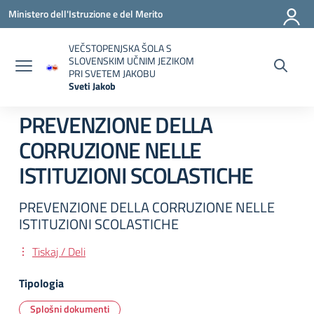
Vai ai contenuti
Vai al menu di navigazione
Vai al footer
Ministero dell'Istruzione e del Merito
VEČSTOPENJSKA ŠOLA S
SLOVENSKIM UČNIM JEZIKOM
PRI SVETEM JAKOBU
Sveti Jakob
— Visita la pagina iniziale della scuola
PREVENZIONE DELLA
CORRUZIONE NELLE
ISTITUZIONI SCOLASTICHE
PREVENZIONE DELLA CORRUZIONE NELLE
ISTITUZIONI SCOLASTICHE
Tiskaj / Deli
Tipologia
Splošni dokumenti