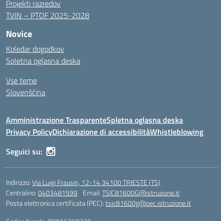
Projekti razredov
TVIN – PTOF 2025-2028
Novice
Koledar dogodkov
Spletna oglasna deska
Vse teme
Slovenščina
Amministrazione Trasparente
Spletna oglasna deska
Privacy Policy
Dichiarazione di accessibilità
Whistleblowing
Seguici su:
Indirizzo:
Via Luigi Frausin, 12-14 34100 TRIESTE (TS)
Centralino:
0403481599
Email:
TSIC81600G@istruzione.it
Posta elettronica certificata (PEC):
tsic81600g@pec.istruzione.it