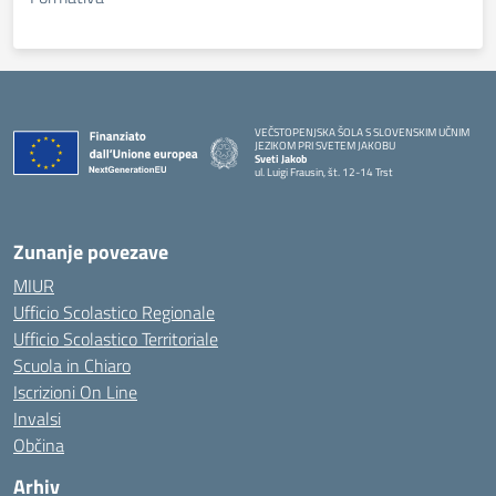
VEČSTOPENJSKA ŠOLA S SLOVENSKIM UČNIM
JEZIKOM PRI SVETEM JAKOBU
Sveti Jakob
ul. Luigi Frausin, št. 12-14 Trst
— Visita la pagina iniziale della scuola
Zunanje povezave
MIUR
Ufficio Scolastico Regionale
Ufficio Scolastico Territoriale
Scuola in Chiaro
Iscrizioni On Line
Invalsi
Občina
Arhiv