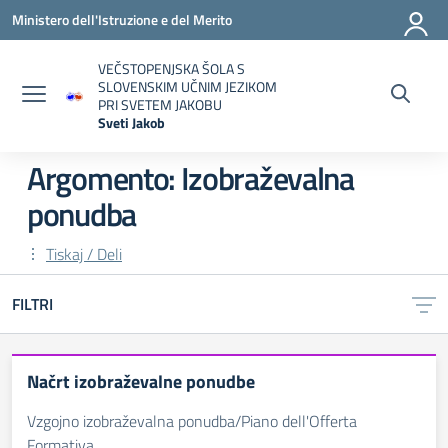
Vai ai contenuti
Vai al menu di navigazione
Vai al footer
Ministero dell'Istruzione e del Merito
VEČSTOPENJSKA ŠOLA S
SLOVENSKIM UČNIM JEZIKOM
PRI SVETEM JAKOBU
Sveti Jakob
— Visita la pagina iniziale della scuola
Argomento: Izobraževalna
ponudba
Tiskaj / Deli
FILTRI
Načrt izobraževalne ponudbe
Vzgojno izobraževalna ponudba/Piano dell'Offerta
Formativa