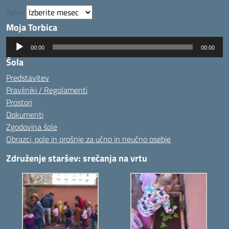
Arhiv
Moja Torbica
Predvajalnik
00:00
00:00
zvoka
Šola
Predstavitev
Pravilniki / Regolamenti
Prostori
Dokumenti
Zgodovina šole
Obrazci, pole in prošnje za učno in neučno osebje
Združenje staršev: srečanja na vrtu