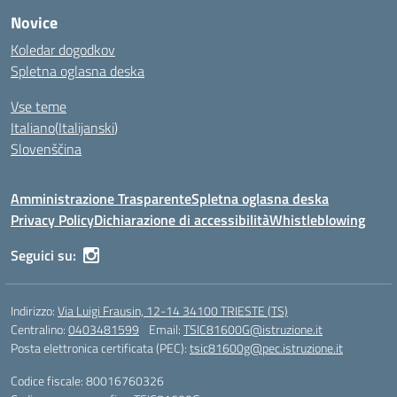
Novice
Koledar dogodkov
Spletna oglasna deska
Vse teme
Italiano
(
Italijanski
)
Slovenščina
Amministrazione Trasparente
Spletna oglasna deska
Privacy Policy
Dichiarazione di accessibilità
Whistleblowing
Seguici su:
Indirizzo:
Via Luigi Frausin, 12-14 34100 TRIESTE (TS)
Centralino:
0403481599
Email:
TSIC81600G@istruzione.it
Posta elettronica certificata (PEC):
tsic81600g@pec.istruzione.it
Codice fiscale: 80016760326