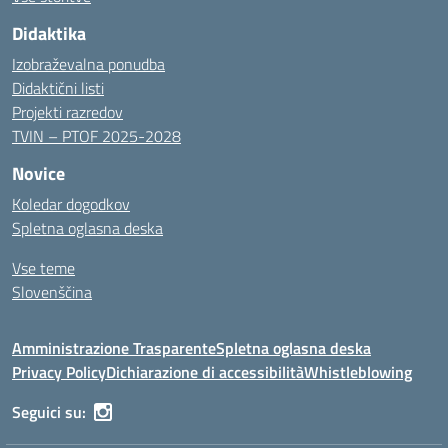
Didaktika
Izobraževalna ponudba
Didaktični listi
Projekti razredov
TVIN – PTOF 2025-2028
Novice
Koledar dogodkov
Spletna oglasna deska
Vse teme
Slovenščina
Amministrazione Trasparente
Spletna oglasna deska
Privacy Policy
Dichiarazione di accessibilità
Whistleblowing
Seguici su: