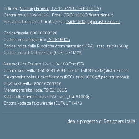
Indirizzo:
Via Luigi Frausin, 12-14 34100 TRIESTE (TS)
Centralino:
0403481599
Email:
TSIC81600G@istruzione.it
Posta elettronica certificata (PEC):
tsic81600g@pec.istruzione.it
Codice fiscale: 80016760326
Codice meccanografico:
TSIC81600G
Codice Indice delle Pubbliche Amministrazioni (IPA): istsc_tsic81600g
Codice unico di fatturazione (CUF): UF1M73
Naslov: Ulica Frausin 12-14, 34100 Trst (TS)
Centralna številka: 0403481599 E-pošta: TSIC81600G@istruzione.it
Elektronska pošta s certifikatom (PEC): tsic81600g@pec.istruzione.it
Davčna številka: 80016760326
Mehanografska koda: TSIC81600G
Koda Indice javnih uprav (IPA): istsc_tsic81600g
Enotna koda za fakturiranje (CUF): UF1M73
Idea e progetto di Designers Italia