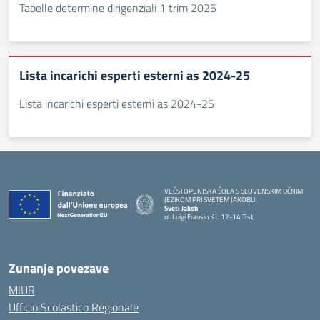
Tabelle determine dirigenziali 1 trim 2025
Lista incarichi esperti esterni as 2024-25
Lista incarichi esperti esterni as 2024-25
VEČSTOPENJSKA ŠOLA S SLOVENSKIM UČNIM
JEZIKOM PRI SVETEM JAKOBU
Sveti Jakob
ul. Luigi Frausin, št. 12-14 Trst
— Visita la pagina iniziale della scuola
Zunanje povezave
MIUR
Ufficio Scolastico Regionale