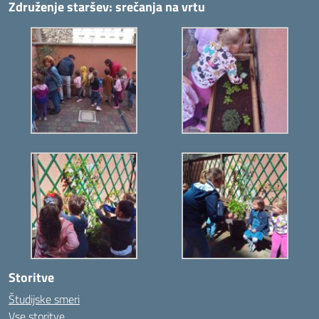
Združenje staršev: srečanja na vrtu
Storitve
Študijske smeri
Vse storitve