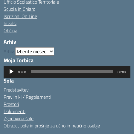
Ufficio Scolastico Territoriale
Scuola in Chiaro
Iscrizioni On Line
Invalsi
Občina
Arhiv
Arhiv
Moja Torbica
Predvajalnik
00:00
00:00
zvoka
Šola
Predstavitev
Pravilniki / Regolamenti
Prostori
Dokumenti
Zgodovina šole
Obrazci, pole in prošnje za učno in neučno osebje