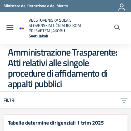
Vai ai contenuti
Vai al menu di navigazione
Vai al footer
Ministero dell'Istruzione e del Merito
VEČSTOPENJSKA ŠOLA S
SLOVENSKIM UČNIM JEZIKOM
PRI SVETEM JAKOBU
Sveti Jakob
— Visita la pagina iniziale della scuola
Amministrazione Trasparente:
Atti relativi alle singole
procedure di affidamento di
appalti pubblici
FILTRI
Tabelle determine dirigenziali 1 trim 2025