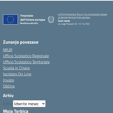
VEČSTOPENJSKA ŠOLA S SLOVENSKIM UČNIM
JEZIKOM PRI SVETEM JAKOBU
Sveti Jakob
ul. Luigi Frausin, št. 12-14 Trst
— Visita la pagina iniziale della scuola
Zunanje povezave
MIUR
Ufficio Scolastico Regionale
Ufficio Scolastico Territoriale
Scuola in Chiaro
Iscrizioni On Line
Invalsi
Občina
Arhiv
Arhiv
Moja Torbica