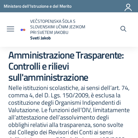
Vai ai contenuti
Vai al menu di navigazione
Vai al footer
Ministero dell'Istruzione e del Merito
VEČSTOPENJSKA ŠOLA S
SLOVENSKIM UČNIM JEZIKOM
PRI SVETEM JAKOBU
Sveti Jakob
— Visita la pagina iniziale della scuola
Amministrazione Trasparente:
Controlli e rilievi
sull'amministrazione
Nelle istituzioni scolastiche, ai sensi dell’art. 74,
comma 4, del D. Lgs. 150/2009, è esclusa la
costituzione degli Organismi Indipendenti di
Valutazione. Le funzioni dell’OIV, limitatamente
all’attestazione dell’assolvimento degli
obblighi relativi alla trasparenza, sono svolte
dal Collegio dei Revisori dei Conti ai sensi