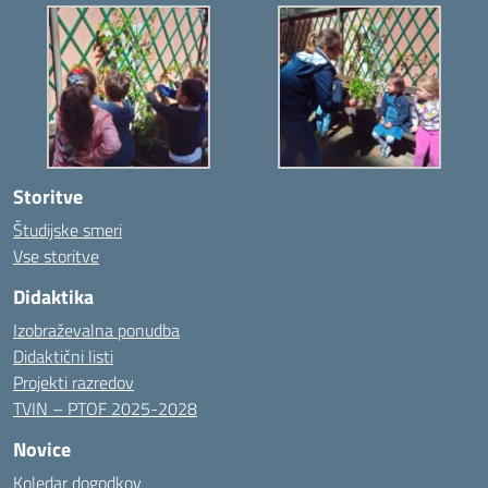
Storitve
Študijske smeri
Vse storitve
Didaktika
Izobraževalna ponudba
Didaktični listi
Projekti razredov
TVIN – PTOF 2025-2028
Novice
Koledar dogodkov