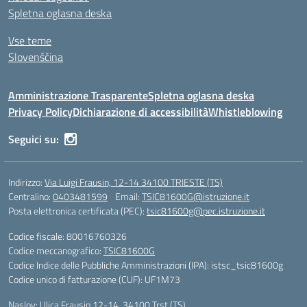
Spletna oglasna deska
Vse teme
Slovenščina
Amministrazione Trasparente
Spletna oglasna deska
Privacy Policy
Dichiarazione di accessibilità
Whistleblowing
Seguici su:
Indirizzo:
Via Luigi Frausin, 12-14 34100 TRIESTE (TS)
Centralino:
0403481599
Email:
TSIC81600G@istruzione.it
Posta elettronica certificata (PEC):
tsic81600g@pec.istruzione.it
Codice fiscale: 80016760326
Codice meccanografico:
TSIC81600G
Codice Indice delle Pubbliche Amministrazioni (IPA): istsc_tsic81600g
Codice unico di fatturazione (CUF): UF1M73
Naslov: Ulica Frausin 12-14, 34100 Trst (TS)