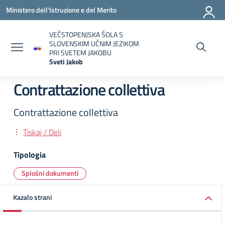
Vai ai contenuti
Vai al menu di navigazione
Vai al footer
Ministero dell'Istruzione e del Merito
VEČSTOPENJSKA ŠOLA S
SLOVENSKIM UČNIM JEZIKOM
PRI SVETEM JAKOBU
Sveti Jakob
— Visita la pagina iniziale della scuola
Contrattazione collettiva
Contrattazione collettiva
Tiskaj / Deli
Tipologia
Splošni dokumenti
Kazalo strani