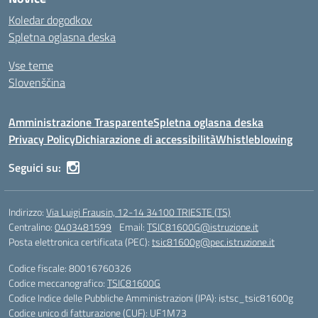
Koledar dogodkov
Spletna oglasna deska
Vse teme
Slovenščina
Amministrazione Trasparente
Spletna oglasna deska
Privacy Policy
Dichiarazione di accessibilità
Whistleblowing
Seguici su:
Indirizzo:
Via Luigi Frausin, 12-14 34100 TRIESTE (TS)
Centralino:
0403481599
Email:
TSIC81600G@istruzione.it
Posta elettronica certificata (PEC):
tsic81600g@pec.istruzione.it
Codice fiscale: 80016760326
Codice meccanografico:
TSIC81600G
Codice Indice delle Pubbliche Amministrazioni (IPA): istsc_tsic81600g
Codice unico di fatturazione (CUF): UF1M73