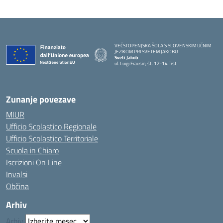
VEČSTOPENJSKA ŠOLA S SLOVENSKIM UČNIM
JEZIKOM PRI SVETEM JAKOBU
Sveti Jakob
ul. Luigi Frausin, št. 12-14 Trst
— Visita la pagina iniziale della scuola
Zunanje povezave
MIUR
Ufficio Scolastico Regionale
Ufficio Scolastico Territoriale
Scuola in Chiaro
Iscrizioni On Line
Invalsi
Občina
Arhiv
Arhiv