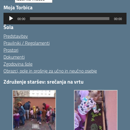
Moja Torbica
Predvajalnik
00:00
00:00
zvoka
Šola
Predstavitev
Pravilniki / Regolamenti
Prostori
Dokumenti
Zgodovina šole
Obrazci, pole in prošnje za učno in neučno osebje
Združenje staršev: srečanja na vrtu