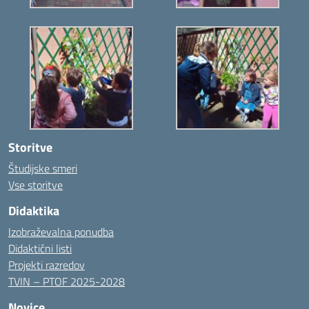
Storitve
Študijske smeri
Vse storitve
Didaktika
Izobraževalna ponudba
Didaktični listi
Projekti razredov
TVIN – PTOF 2025-2028
Novice