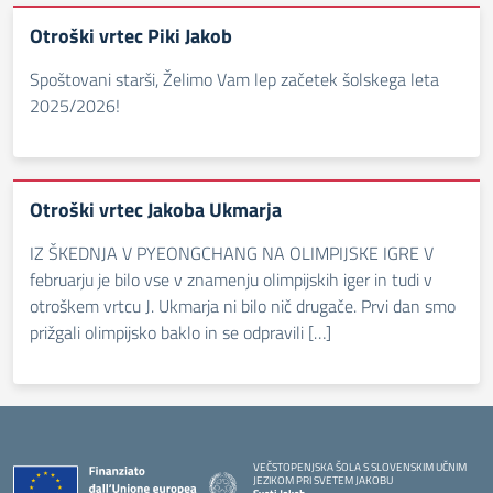
Otroški vrtec Piki Jakob
Spoštovani starši, Želimo Vam lep začetek šolskega leta
2025/2026!
Otroški vrtec Jakoba Ukmarja
IZ ŠKEDNJA V PYEONGCHANG NA OLIMPIJSKE IGRE V
februarju je bilo vse v znamenju olimpijskih iger in tudi v
otroškem vrtcu J. Ukmarja ni bilo nič drugače. Prvi dan smo
prižgali olimpijsko baklo in se odpravili […]
VEČSTOPENJSKA ŠOLA S SLOVENSKIM UČNIM
JEZIKOM PRI SVETEM JAKOBU