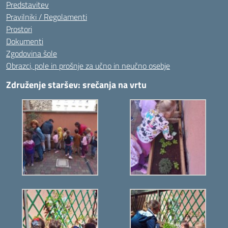
Predstavitev
Pravilniki / Regolamenti
Prostori
Dokumenti
Zgodovina šole
Obrazci, pole in prošnje za učno in neučno osebje
Združenje staršev: srečanja na vrtu