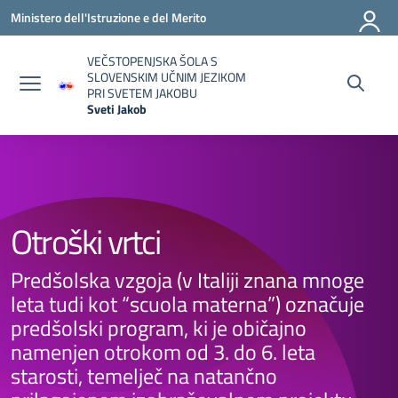
Vai ai contenuti
Vai al menu di navigazione
Vai al footer
Ministero dell'Istruzione e del Merito
VEČSTOPENJSKA ŠOLA S
SLOVENSKIM UČNIM JEZIKOM
PRI SVETEM JAKOBU
Sveti Jakob
— Visita la pagina iniziale della scuola
Otroški vrtci
Predšolska vzgoja (v Italiji znana mnoge
leta tudi kot “scuola materna”) označuje
predšolski program, ki je običajno
namenjen otrokom od 3. do 6. leta
starosti, temelječ na natančno