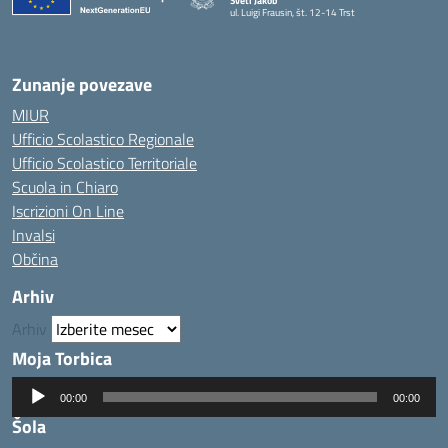
Sveti Jakob
ul. Luigi Frausin, št. 12-14 Trst
— Visita la pagina iniziale della scuola
Zunanje povezave
MIUR
Ufficio Scolastico Regionale
Ufficio Scolastico Territoriale
Scuola in Chiaro
Iscrizioni On Line
Invalsi
Občina
Arhiv
Arhiv
Moja Torbica
Predvajalnik
00:00
00:00
zvoka
Šola