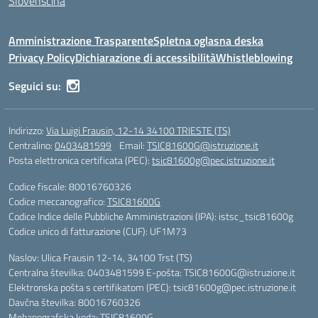
Slovenščina
Amministrazione Trasparente
Spletna oglasna deska
Privacy Policy
Dichiarazione di accessibilità
Whistleblowing
Seguici su:
Indirizzo:
Via Luigi Frausin, 12-14 34100 TRIESTE (TS)
Centralino:
0403481599
Email:
TSIC81600G@istruzione.it
Posta elettronica certificata (PEC):
tsic81600g@pec.istruzione.it
Codice fiscale: 80016760326
Codice meccanografico:
TSIC81600G
Codice Indice delle Pubbliche Amministrazioni (IPA): istsc_tsic81600g
Codice unico di fatturazione (CUF): UF1M73
Naslov: Ulica Frausin 12-14, 34100 Trst (TS)
Centralna številka: 0403481599 E-pošta: TSIC81600G@istruzione.it
Elektronska pošta s certifikatom (PEC): tsic81600g@pec.istruzione.it
Davčna številka: 80016760326
Mehanografska koda: TSIC81600G