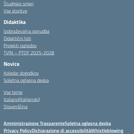
Študijske smeri
Vse storitve
Didaktika
Izobraževalna ponudba
Didaktični listi
Projekti razredov
TVIN – PTOF 2025-2028
Novice
Koledar dogodkov
Spletna oglasna deska
Vse teme
Italiano
(
Italijanski
)
Slovenščina
Amministrazione Trasparente
Spletna oglasna deska
Privacy Policy
Dichiarazione di accessibilità
Whistleblowing