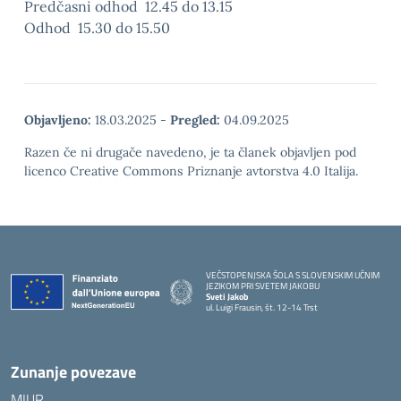
Predčasni odhod 12.45 do 13.15
Odhod 15.30 do 15.50
Objavljeno:
18.03.2025
-
Pregled:
04.09.2025
Razen če ni drugače navedeno, je ta članek objavljen pod
licenco Creative Commons Priznanje avtorstva 4.0 Italija.
VEČSTOPENJSKA ŠOLA S SLOVENSKIM UČNIM
JEZIKOM PRI SVETEM JAKOBU
Sveti Jakob
ul. Luigi Frausin, št. 12-14 Trst
— Visita la pagina iniziale della scuola
Zunanje povezave
MIUR