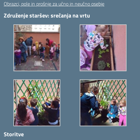
Obrazci, pole in prošnje za učno in neučno osebje
Združenje staršev: srečanja na vrtu
Storitve