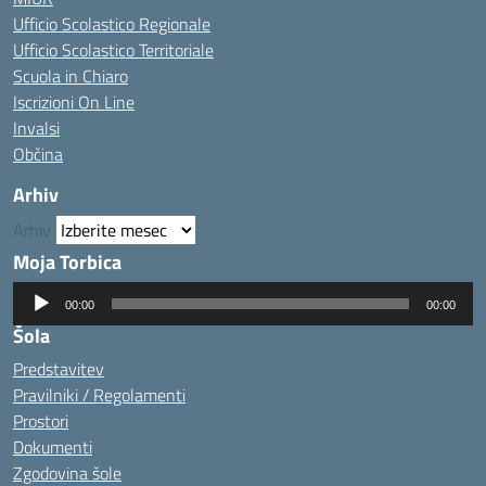
Ufficio Scolastico Regionale
Ufficio Scolastico Territoriale
Scuola in Chiaro
Iscrizioni On Line
Invalsi
Občina
Arhiv
Arhiv
Moja Torbica
Predvajalnik
00:00
00:00
zvoka
Šola
Predstavitev
Pravilniki / Regolamenti
Prostori
Dokumenti
Zgodovina šole