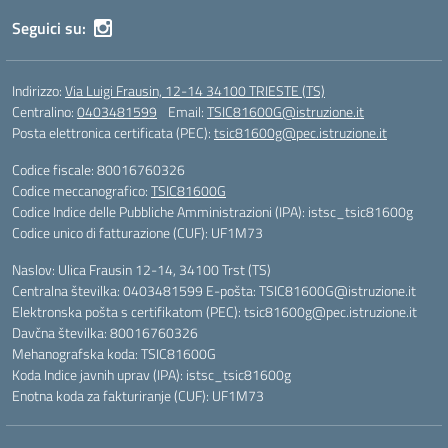
Seguici su:
Indirizzo:
Via Luigi Frausin, 12-14 34100 TRIESTE (TS)
Centralino:
0403481599
Email:
TSIC81600G@istruzione.it
Posta elettronica certificata (PEC):
tsic81600g@pec.istruzione.it
Codice fiscale: 80016760326
Codice meccanografico:
TSIC81600G
Codice Indice delle Pubbliche Amministrazioni (IPA): istsc_tsic81600g
Codice unico di fatturazione (CUF): UF1M73
Naslov: Ulica Frausin 12-14, 34100 Trst (TS)
Centralna številka: 0403481599 E-pošta: TSIC81600G@istruzione.it
Elektronska pošta s certifikatom (PEC): tsic81600g@pec.istruzione.it
Davčna številka: 80016760326
Mehanografska koda: TSIC81600G
Koda Indice javnih uprav (IPA): istsc_tsic81600g
Enotna koda za fakturiranje (CUF): UF1M73