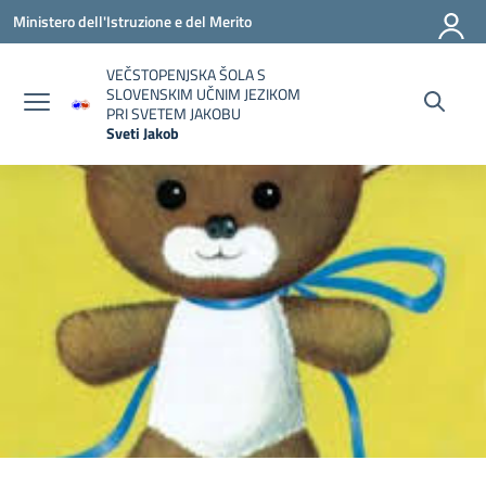
Vai ai contenuti
Vai al menu di navigazione
Vai al footer
Ministero dell'Istruzione e del Merito
VEČSTOPENJSKA ŠOLA S
SLOVENSKIM UČNIM JEZIKOM
PRI SVETEM JAKOBU
Sveti Jakob
— Visita la pagina iniziale della scuola