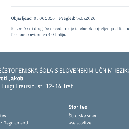
Objavljeno:
05.06.2026
-
Pregled:
14.07.2026
Razen če ni drugače navedeno, je ta članek objavljen pod lic
Priznanje avtorstva 4.0 Italija.
EČSTOPENJSKA ŠOLA S SLOVENSKIM UČNIM JEZI
eti Jakob
. Luigi Frausin, št. 12-14 Trst
Visita la pagina iniziale della scuola
Storitve
itev
Študijske smeri
i / Regolamenti
Vse storitve