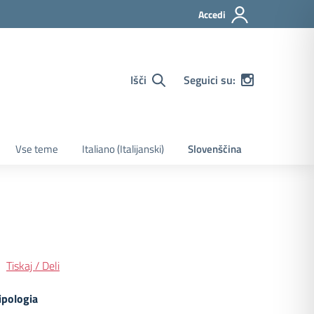
Accedi
Išči
Seguici su:
Vse teme
Italiano
(
Italijanski
)
Slovenščina
Tiskaj / Deli
ipologia