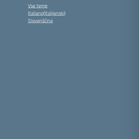
Vse teme
Italiano
(
Italijanski
)
Slovenščina