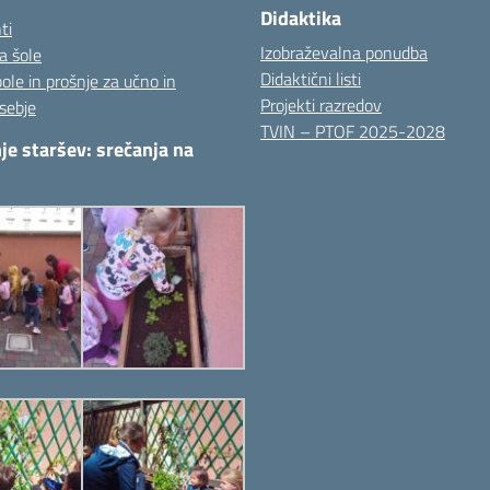
Didaktika
ti
Izobraževalna ponudba
a šole
Didaktični listi
pole in prošnje za učno in
Projekti razredov
sebje
TVIN – PTOF 2025-2028
je staršev: srečanja na