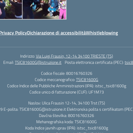
Privacy Policy
Dichiarazione di accessibilità
Whistleblowing
Indirizzo:
Via Luigi Frausin, 12-14 34100 TRIESTE (TS)
Email:
TSIC81600G@istruzione.it
Posta elettronica certificata (PEC):
tsic
Codice fiscale: 80016760326
Codice meccanografico:
TSIC81600G
Codice Indice delle Pubbliche Amministrazioni (IPA): istsc_tsic81600g
Codice unico di fatturazione (CUF): UF1M73
Naslov: Ulica Frausin 12-14, 34100 Trst (TS)
9 E-pošta: TSIC81600G@istruzione.it Elektronska pošta s certifikatom (PEC)
Davčna številka: 80016760326
Mehanografska koda: TSIC81600G
Koda Indice javnih uprav (IPA): istsc_tsic81600g