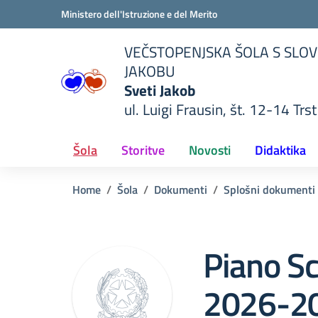
Vai ai contenuti
Vai al menu di navigazione
Vai al footer
Ministero dell'Istruzione e del Merito
VEČSTOPENJSKA ŠOLA S SLOV
JAKOBU
Sveti Jakob
ul. Luigi Frausin, št. 12-14 Trst
lla scuola
— Visita la pagina iniziale del
Šola
Storitve
Novosti
Didaktika
Home
Šola
Dokumenti
Splošni dokumenti
Piano Sc
2026-2