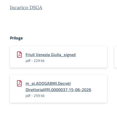
Incarico DSGA
Priloge
Friuli Venezia Giulia_signed
pdf - 229 kb
m_pi.AOOGABMI.Decreti
Direttoriali(R).0000037.15-06-2026
pdf - 259 kb