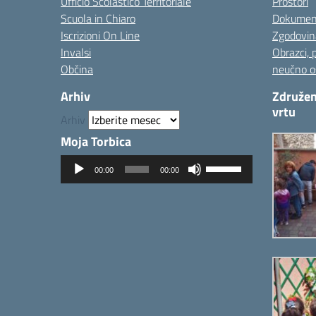
Ufficio Scolastico Territoriale
Prostori
Scuola in Chiaro
Dokumen
Iscrizioni On Line
Zgodovin
Invalsi
Obrazci, 
Občina
neučno o
Arhiv
Združen
vrtu
Arhiv
Moja Torbica
Predvajalnik
Uporabite
00:00
00:00
zvoka
tipke
gor/dol
za
povečanje
ali
zmanjševanje
glasnosti.