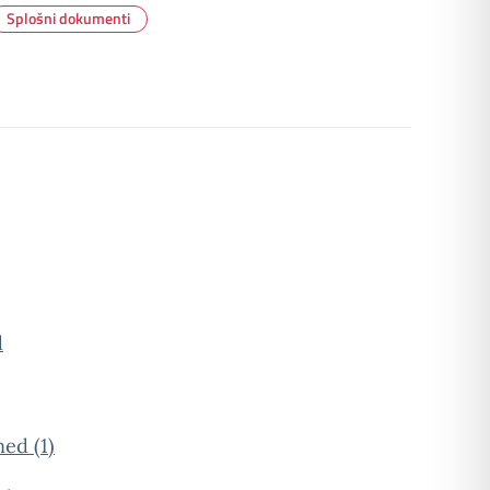
Splošni dokumenti
d
d (1)