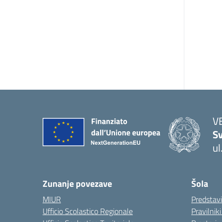
V
Sv
ul
— 
Zunanje povezave
Šola
MIUR
Predstav
Ufficio Scolastico Regionale
Pravilnik