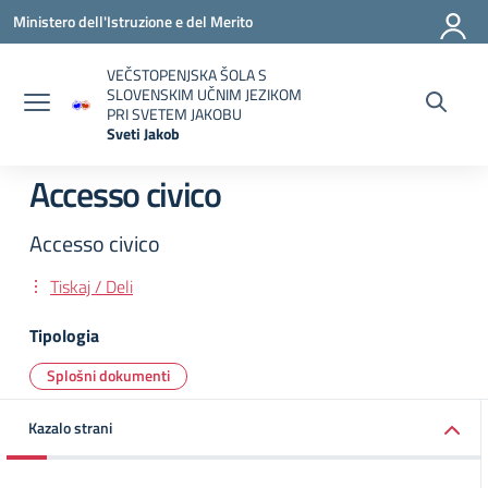
Vai ai contenuti
Vai al menu di navigazione
Vai al footer
Ministero dell'Istruzione e del Merito
VEČSTOPENJSKA ŠOLA S
SLOVENSKIM UČNIM JEZIKOM
PRI SVETEM JAKOBU
Sveti Jakob
— Visita la pagina iniziale della scuola
Accesso civico
Accesso civico
Tiskaj / Deli
Tipologia
Splošni dokumenti
Kazalo strani