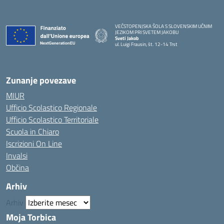
VEČSTOPENJSKA ŠOLA S SLOVENSKIM UČNIM
JEZIKOM PRI SVETEM JAKOBU
Sveti Jakob
ul. Luigi Frausin, št. 12-14 Trst
— Visita la pagina iniziale della scuola
Zunanje povezave
MIUR
Ufficio Scolastico Regionale
Ufficio Scolastico Territoriale
Scuola in Chiaro
Iscrizioni On Line
Invalsi
Občina
Arhiv
Arhiv
Moja Torbica