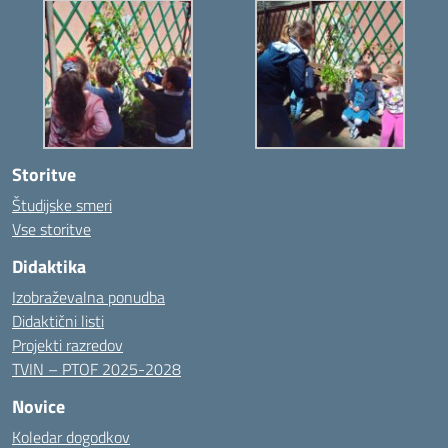
Storitve
Študijske smeri
Vse storitve
Didaktika
Izobraževalna ponudba
Didaktični listi
Projekti razredov
TVIN – PTOF 2025-2028
Novice
Koledar dogodkov