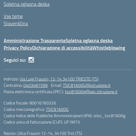
Spletna oglasna deska
Vse teme
Slovenščina
Amministrazione Trasparente
Spletna oglasna deska
Privacy Policy
Dichiarazione di accessibilità
Whistleblowing
Seguici su:
Indirizzo:
Via Luigi Frausin, 12-14 34100 TRIESTE (TS)
Centralino:
0403481599
Email:
TSIC81600G@istruzione.it
Posta elettronica certificata (PEC):
tsic81600g@pec.istruzione.it
Codice fiscale: 80016760326
Codice meccanografico:
TSIC81600G
Codice Indice delle Pubbliche Amministrazioni (IPA): istsc_tsic81600g
Codice unico di fatturazione (CUF): UF1M73
Naslov: Ulica Frausin 12-14, 34100 Trst (TS)