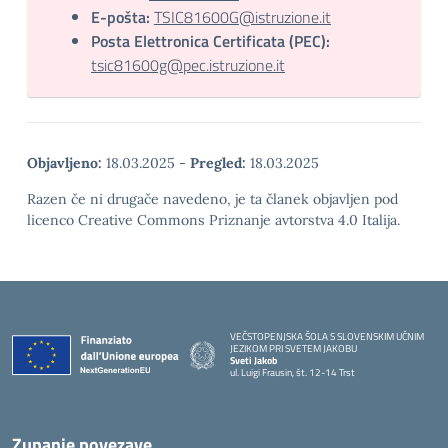
E-pošta:
TSIC81600G@istruzione.it
Posta Elettronica Certificata (PEC):
tsic81600g@pec.istruzione.it
Objavljeno:
18.03.2025
-
Pregled:
18.03.2025
Razen če ni drugače navedeno, je ta članek objavljen pod
licenco Creative Commons Priznanje avtorstva 4.0 Italija.
VEČSTOPENJSKA ŠOLA S SLOVENSKIM UČNIM
JEZIKOM PRI SVETEM JAKOBU
Sveti Jakob
ul. Luigi Frausin, št. 12-14 Trst
— Visita la pagina iniziale della scuola
Zunanje povezave