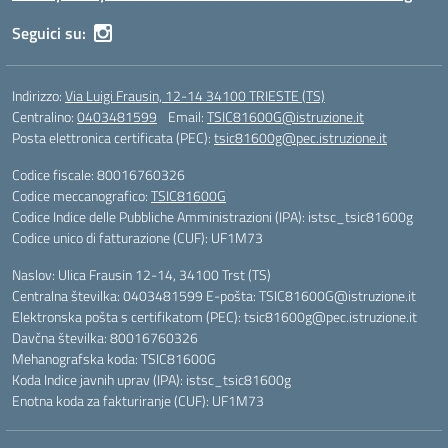
Seguici su:
Indirizzo:
Via Luigi Frausin, 12-14 34100 TRIESTE (TS)
Centralino:
0403481599
Email:
TSIC81600G@istruzione.it
Posta elettronica certificata (PEC):
tsic81600g@pec.istruzione.it
Codice fiscale: 80016760326
Codice meccanografico:
TSIC81600G
Codice Indice delle Pubbliche Amministrazioni (IPA): istsc_tsic81600g
Codice unico di fatturazione (CUF): UF1M73
Naslov: Ulica Frausin 12-14, 34100 Trst (TS)
Centralna številka: 0403481599 E-pošta: TSIC81600G@istruzione.it
Elektronska pošta s certifikatom (PEC): tsic81600g@pec.istruzione.it
Davčna številka: 80016760326
Mehanografska koda: TSIC81600G
Koda Indice javnih uprav (IPA): istsc_tsic81600g
Enotna koda za fakturiranje (CUF): UF1M73