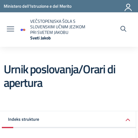
Vai ai contenuti
Vai al menu di navigazione
Vai al footer
Ministero dell'Istruzione e del Merito
VEČSTOPENJSKA ŠOLA S
SLOVENSKIM UČNIM JEZIKOM
PRI SVETEM JAKOBU
Sveti Jakob
— Visita la pagina iniziale della scuola
Urnik poslovanja/Orari di
apertura
Indeks strukture