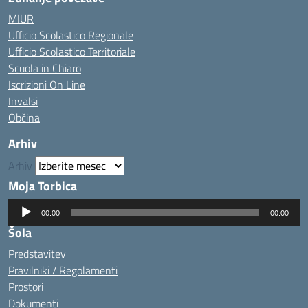
MIUR
Ufficio Scolastico Regionale
Ufficio Scolastico Territoriale
Scuola in Chiaro
Iscrizioni On Line
Invalsi
Občina
Arhiv
Arhiv
Moja Torbica
Predvajalnik
00:00
00:00
zvoka
Šola
Predstavitev
Pravilniki / Regolamenti
Prostori
Dokumenti