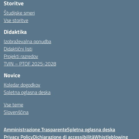
Storitve
Študijske smeri
Vse storitve
Didaktika
Izobraževalna ponudba
Didaktični listi
Projekti razredov
TVIN – PTOF 2025-2028
Novice
Koledar dogodkov
Spletna oglasna deska
Vse teme
Slovenščina
Amministrazione Trasparente
Spletna oglasna deska
Privacy Policy
Dichiarazione di accessibilità
Whistleblowing