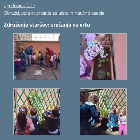
Zgodovina šole
Obrazci, pole in prošnje za učno in neučno osebje
Združenje staršev: srečanja na vrtu