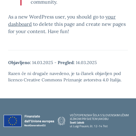
community.
As a new WordPress user, you should go to
your
dashboard
to delete this page and create new pages
for your content. Have fun!
Objavljeno:
14.03.2025
-
Pregled:
14.03.2025
Razen če ni drugače navedeno, je ta članek objavljen pod
licenco Creative Commons Priznanje avtorstva 4.0 Italija.
VEČSTOPENJSKA ŠOLA S SLOVENSKIM UČNIM
JEZIKOM PRI SVETEM JAKOBU
Sveti Jakob
ul. Luigi Frausin, št. 12-14 Trst
— Visita la pagina iniziale della scuola