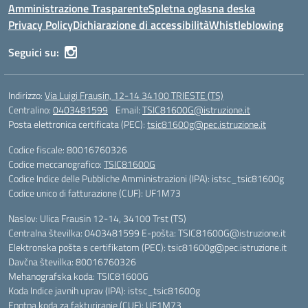
Amministrazione Trasparente
Spletna oglasna deska
Privacy Policy
Dichiarazione di accessibilità
Whistleblowing
Seguici su:
Indirizzo:
Via Luigi Frausin, 12-14 34100 TRIESTE (TS)
Centralino:
0403481599
Email:
TSIC81600G@istruzione.it
Posta elettronica certificata (PEC):
tsic81600g@pec.istruzione.it
Codice fiscale: 80016760326
Codice meccanografico:
TSIC81600G
Codice Indice delle Pubbliche Amministrazioni (IPA): istsc_tsic81600g
Codice unico di fatturazione (CUF): UF1M73
Naslov: Ulica Frausin 12-14, 34100 Trst (TS)
Centralna številka: 0403481599 E-pošta: TSIC81600G@istruzione.it
Elektronska pošta s certifikatom (PEC): tsic81600g@pec.istruzione.it
Davčna številka: 80016760326
Mehanografska koda: TSIC81600G
Koda Indice javnih uprav (IPA): istsc_tsic81600g
Enotna koda za fakturiranje (CUF): UF1M73