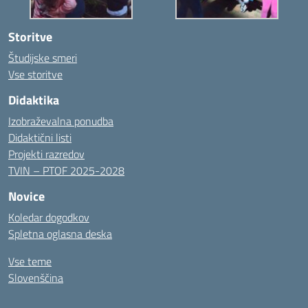
Storitve
Študijske smeri
Vse storitve
Didaktika
Izobraževalna ponudba
Didaktični listi
Projekti razredov
TVIN – PTOF 2025-2028
Novice
Koledar dogodkov
Spletna oglasna deska
Vse teme
Slovenščina