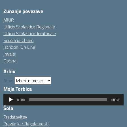
Zunanje povezave
MIUR
Ufficio Scolastico Regionale
Ufficio Scolastico Territoriale
Scuola in Chiaro
Iscrizioni On Line
Invalsi
Občina
Arhiv
Arhiv
Moja Torbica
Predvajalnik
00:00
00:00
zvoka
Šola
Predstavitev
Pravilniki / Regolamenti