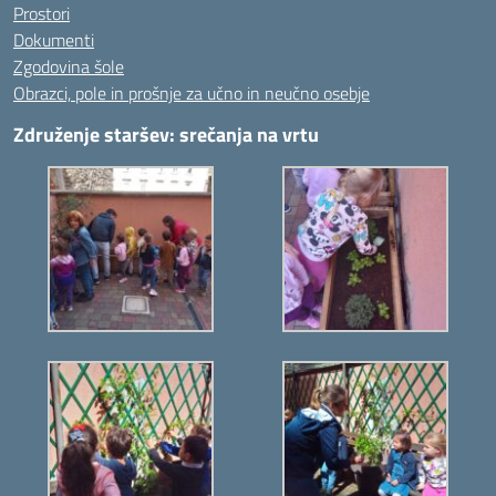
Prostori
Dokumenti
Zgodovina šole
Obrazci, pole in prošnje za učno in neučno osebje
Združenje staršev: srečanja na vrtu