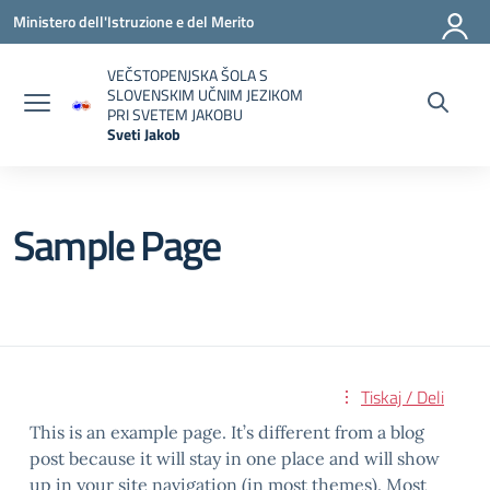
Vai ai contenuti
Vai al menu di navigazione
Vai al footer
Ministero dell'Istruzione e del Merito
VEČSTOPENJSKA ŠOLA S
SLOVENSKIM UČNIM JEZIKOM
PRI SVETEM JAKOBU
Sveti Jakob
— Visita la pagina iniziale della scuola
Sample Page
Tiskaj / Deli
This is an example page. It’s different from a blog
post because it will stay in one place and will show
up in your site navigation (in most themes). Most