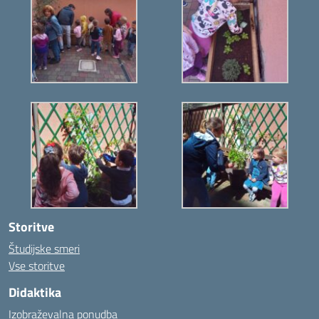
Storitve
Študijske smeri
Vse storitve
Didaktika
Izobraževalna ponudba