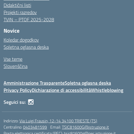
Didaktični listi
Projekti razredov
TVIN – PTOF 2025-2028
Novice
Koledar dogodkov
Spletna oglasna deska
Vse teme
Slovenščina
Amministrazione Trasparente
Spletna oglasna deska
Privacy Policy
Dichiarazione di accessibilità
Whistleblowing
Seguici su:
Indirizzo:
Via Luigi Frausin, 12-14 34100 TRIESTE (TS)
Centralino:
0403481599
Email:
TSIC81600G@istruzione.it
Posta elettronica certificata (PEC):
tsic81600g@pec.istruzione.it