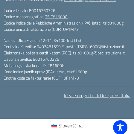
Codice fiscale: 80016760326
Codice meccanografico:
TSIC81600G
Codice Indice delle Pubbliche Amministrazioni (IPA): istsc_tsic81600g
Codice unico di fatturazione (CUF): UF1M73
Naslov: Ulica Frausin 12-14, 34100 Trst (TS)
Centralna številka: 0403481599 E-pošta: TSIC81600G@istruzione.it
Elektronska pošta s certifikatom (PEC): tsic81600g@pec.istruzione.it
Davčna številka: 80016760326
Mehanografska koda: TSIC81600G
Koda Indice javnih uprav (IPA): istsc_tsic81600g
Enotna koda za fakturiranje (CUF): UF1M73
Idea e progetto di Designers Italia
Slovenščina