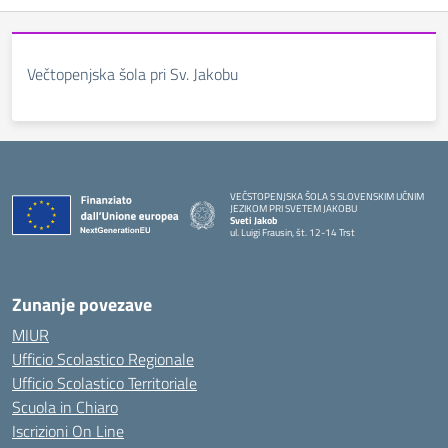
Večtopenjska šola pri Sv. Jakobu
VEČSTOPENJSKA ŠOLA S SLOVENSKIM UČNIM
JEZIKOM PRI SVETEM JAKOBU
Sveti Jakob
ul. Luigi Frausin, št. 12-14 Trst
— Visita la pagina iniziale della scuola
Zunanje povezave
MIUR
Ufficio Scolastico Regionale
Ufficio Scolastico Territoriale
Scuola in Chiaro
Iscrizioni On Line