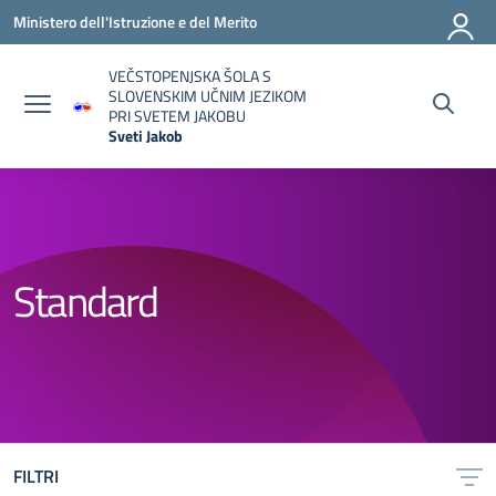
Vai ai contenuti
Vai al menu di navigazione
Vai al footer
Ministero dell'Istruzione e del Merito
VEČSTOPENJSKA ŠOLA S
SLOVENSKIM UČNIM JEZIKOM
PRI SVETEM JAKOBU
Sveti Jakob
— Visita la pagina iniziale della scuola
Standard
FILTRI