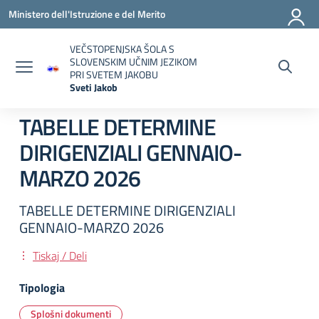
Vai ai contenuti
Vai al menu di navigazione
Vai al footer
Ministero dell'Istruzione e del Merito
VEČSTOPENJSKA ŠOLA S
SLOVENSKIM UČNIM JEZIKOM
PRI SVETEM JAKOBU
Sveti Jakob
— Visita la pagina iniziale della scuola
TABELLE DETERMINE
DIRIGENZIALI GENNAIO-
MARZO 2026
TABELLE DETERMINE DIRIGENZIALI
GENNAIO-MARZO 2026
Tiskaj / Deli
Tipologia
Splošni dokumenti