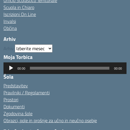
Ufficio Scolastico Territoriale
Scuola in Chiaro
Iscrizioni On Line
Invalsi
Občina
Arhiv
Arhiv
Moja Torbica
Predvajalnik
00:00
00:00
zvoka
Šola
Predstavitev
Pravilniki / Regolamenti
Prostori
Dokumenti
Zgodovina šole
Obrazci, pole in prošnje za učno in neučno osebje