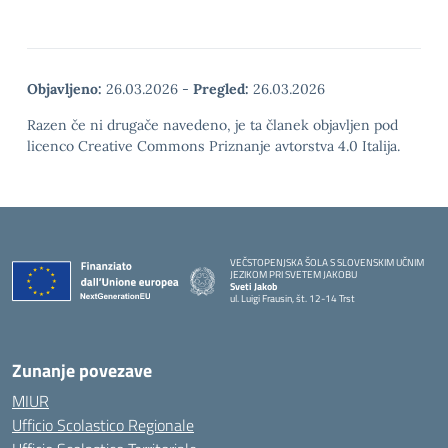
Objavljeno:
26.03.2026
-
Pregled:
26.03.2026
Razen če ni drugače navedeno, je ta članek objavljen pod
licenco Creative Commons Priznanje avtorstva 4.0 Italija.
VEČSTOPENJSKA ŠOLA S SLOVENSKIM UČNIM
JEZIKOM PRI SVETEM JAKOBU
Sveti Jakob
ul. Luigi Frausin, št. 12-14 Trst
— Visita la pagina iniziale della scuola
Zunanje povezave
MIUR
Ufficio Scolastico Regionale