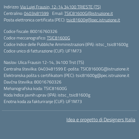
Indirizzo:
Via Luigi Frausin, 12-14 34100 TRIESTE (TS)
Centralino:
0403481599
Email:
TSIC81600G@istruzione.it
Posta elettronica certificata (PEC):
tsic81600g@pec.istruzione.it
Codice fiscale: 80016760326
Codice meccanografico:
TSIC81600G
Codice Indice delle Pubbliche Amministrazioni (IPA): istsc_tsic81600g
Codice unico di fatturazione (CUF): UF1M73
Naslov: Ulica Frausin 12-14, 34100 Trst (TS)
Centralna številka: 0403481599 E-pošta: TSIC81600G@istruzione.it
Elektronska pošta s certifikatom (PEC): tsic81600g@pec.istruzione.it
Davčna številka: 80016760326
Mehanografska koda: TSIC81600G
Koda Indice javnih uprav (IPA): istsc_tsic81600g
Enotna koda za fakturiranje (CUF): UF1M73
Idea e progetto di Designers Italia