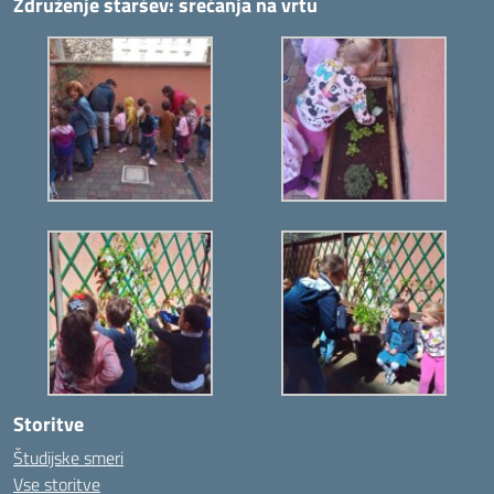
Združenje staršev: srečanja na vrtu
Storitve
Študijske smeri
Vse storitve