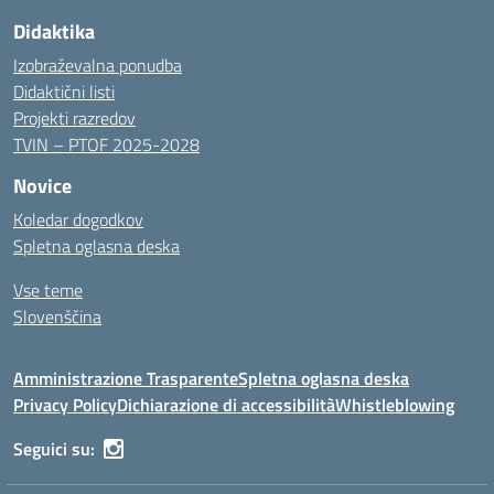
Didaktika
Izobraževalna ponudba
Didaktični listi
Projekti razredov
TVIN – PTOF 2025-2028
Novice
Koledar dogodkov
Spletna oglasna deska
Vse teme
Slovenščina
Amministrazione Trasparente
Spletna oglasna deska
Privacy Policy
Dichiarazione di accessibilità
Whistleblowing
Seguici su: