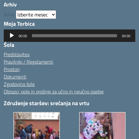
Arhiv
Arhiv
Moja Torbica
Predvajalnik
00:00
00:00
zvoka
Šola
Predstavitev
Pravilniki / Regolamenti
Prostori
Dokumenti
Zgodovina šole
Obrazci, pole in prošnje za učno in neučno osebje
Združenje staršev: srečanja na vrtu