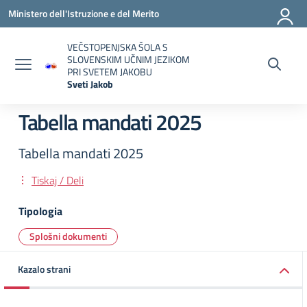
Vai ai contenuti
Vai al menu di navigazione
Vai al footer
Ministero dell'Istruzione e del Merito
VEČSTOPENJSKA ŠOLA S
SLOVENSKIM UČNIM JEZIKOM
PRI SVETEM JAKOBU
Sveti Jakob
— Visita la pagina iniziale della scuola
Tabella mandati 2025
Tabella mandati 2025
Tiskaj / Deli
Tipologia
Splošni dokumenti
Kazalo strani