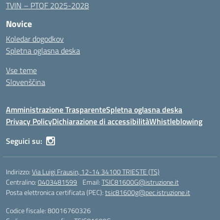
TVIN – PTOF 2025-2028
Novice
Koledar dogodkov
Spletna oglasna deska
Vse teme
Slovenščina
Amministrazione Trasparente
Spletna oglasna deska
Privacy Policy
Dichiarazione di accessibilità
Whistleblowing
Seguici su:
Indirizzo:
Via Luigi Frausin, 12-14 34100 TRIESTE (TS)
Centralino:
0403481599
Email:
TSIC81600G@istruzione.it
Posta elettronica certificata (PEC):
tsic81600g@pec.istruzione.it
Codice fiscale: 80016760326