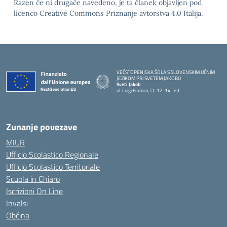
Razen če ni drugače navedeno, je ta članek objavljen pod
licenco Creative Commons Priznanje avtorstva 4.0 Italija.
VEČSTOPENJSKA ŠOLA S SLOVENSKIM UČNIM
JEZIKOM PRI SVETEM JAKOBU
Sveti Jakob
ul. Luigi Frausin, št. 12-14 Trst
— Visita la pagina iniziale della scuola
Zunanje povezave
MIUR
Ufficio Scolastico Regionale
Ufficio Scolastico Territoriale
Scuola in Chiaro
Iscrizioni On Line
Invalsi
Občina