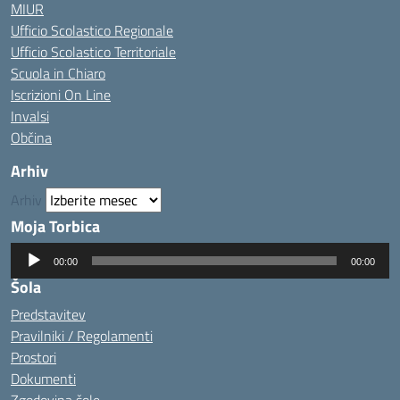
MIUR
Ufficio Scolastico Regionale
Ufficio Scolastico Territoriale
Scuola in Chiaro
Iscrizioni On Line
Invalsi
Občina
Arhiv
Arhiv
Moja Torbica
Predvajalnik
00:00
00:00
zvoka
Šola
Predstavitev
Pravilniki / Regolamenti
Prostori
Dokumenti