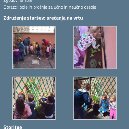
Zgodovina šole
Obrazci, pole in prošnje za učno in neučno osebje
Združenje staršev: srečanja na vrtu
Storitve