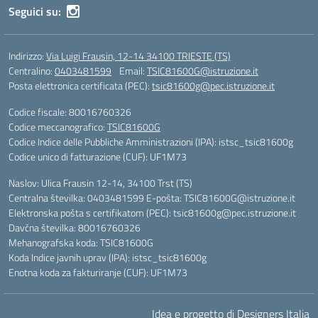
Seguici su:
Indirizzo:
Via Luigi Frausin, 12-14 34100 TRIESTE (TS)
Centralino:
0403481599
Email:
TSIC81600G@istruzione.it
Posta elettronica certificata (PEC):
tsic81600g@pec.istruzione.it
Codice fiscale: 80016760326
Codice meccanografico:
TSIC81600G
Codice Indice delle Pubbliche Amministrazioni (IPA): istsc_tsic81600g
Codice unico di fatturazione (CUF): UF1M73
Naslov: Ulica Frausin 12-14, 34100 Trst (TS)
Centralna številka: 0403481599 E-pošta: TSIC81600G@istruzione.it
Elektronska pošta s certifikatom (PEC): tsic81600g@pec.istruzione.it
Davčna številka: 80016760326
Mehanografska koda: TSIC81600G
Koda Indice javnih uprav (IPA): istsc_tsic81600g
Enotna koda za fakturiranje (CUF): UF1M73
Idea e progetto di Designers Italia