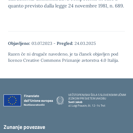
quanto previsto dalla legge 24 novembre 1981, n. 689.
Objavljeno:
03.07.2023
-
Pregled:
24.03.2025
Razen če ni drugače navedeno, je ta članek objavljen pod
licenco Creative Commons Priznanje avtorstva 4.0 Italija.
VEČSTOPENJSKA ŠOLA S SLOVENSKIM UČNIM
JEZIKOM PRI SVETEM JAKOBU
Sveti Jakob
ul. Luigi Frausin, št. 12-14 Trst
— Visita la pagina iniziale della scuola
Zunanje povezave