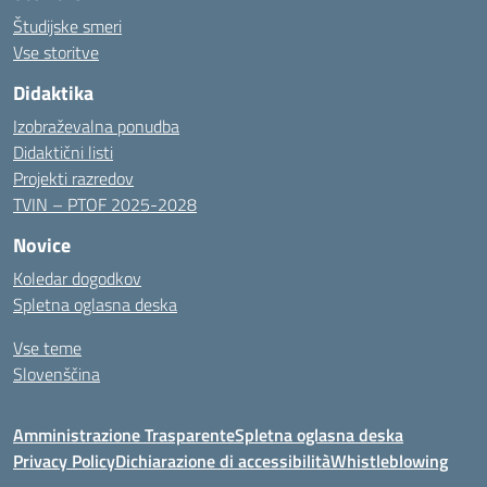
Študijske smeri
Vse storitve
Didaktika
Izobraževalna ponudba
Didaktični listi
Projekti razredov
TVIN – PTOF 2025-2028
Novice
Koledar dogodkov
Spletna oglasna deska
Vse teme
Slovenščina
Amministrazione Trasparente
Spletna oglasna deska
Privacy Policy
Dichiarazione di accessibilità
Whistleblowing