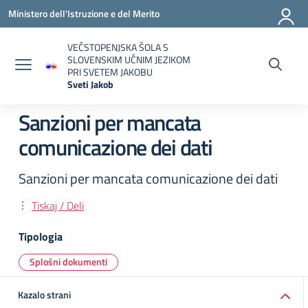
Vai ai contenuti
Vai al menu di navigazione
Vai al footer
Ministero dell'Istruzione e del Merito
VEČSTOPENJSKA ŠOLA S
SLOVENSKIM UČNIM JEZIKOM
PRI SVETEM JAKOBU
Sveti Jakob
— Visita la pagina iniziale della scuola
Sanzioni per mancata
comunicazione dei dati
Sanzioni per mancata comunicazione dei dati
Tiskaj / Deli
Tipologia
Splošni dokumenti
Kazalo strani