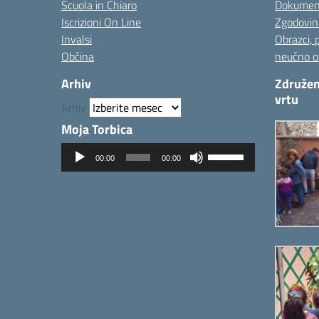
Scuola in Chiaro
Dokumen
Iscrizioni On Line
Zgodovin
Invalsi
Obrazci, 
Občina
neučno o
Arhiv
Združen
vrtu
Arhiv
Moja Torbica
Predvajalnik
Uporabite
00:00
00:00
zvoka
tipke
gor/dol
za
povečanje
ali
zmanjševanje
glasnosti.