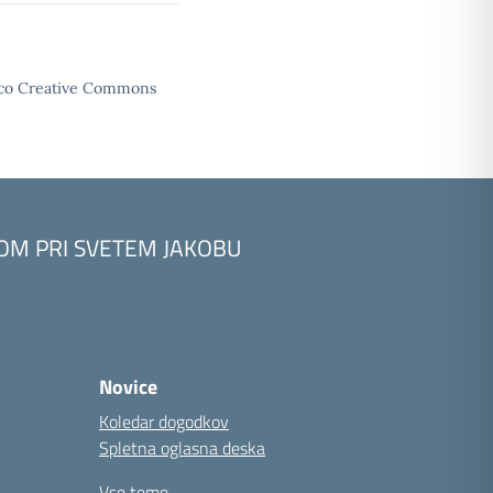
enco Creative Commons
KOM PRI SVETEM JAKOBU
Novice
Koledar dogodkov
Spletna oglasna deska
Vse teme