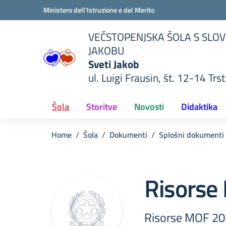
Vai ai contenuti
Vai al menu di navigazione
Vai al footer
Ministero dell'Istruzione e del Merito
VEČSTOPENJSKA ŠOLA S SLOV
JAKOBU
Sveti Jakob
ul. Luigi Frausin, št. 12-14 Trst
lla scuola
— Visita la pagina iniziale del
Šola
Storitve
Novosti
Didaktika
Home
Šola
Dokumenti
Splošni dokumenti
Risorse
Risorse MOF 2