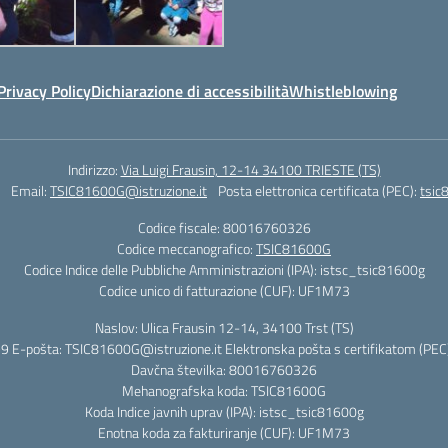
Privacy Policy
Dichiarazione di accessibilità
Whistleblowing
Indirizzo:
Via Luigi Frausin, 12-14 34100 TRIESTE (TS)
Email:
TSIC81600G@istruzione.it
Posta elettronica certificata (PEC):
tsic
Codice fiscale: 80016760326
Codice meccanografico:
TSIC81600G
Codice Indice delle Pubbliche Amministrazioni (IPA): istsc_tsic81600g
Codice unico di fatturazione (CUF): UF1M73
Naslov: Ulica Frausin 12-14, 34100 Trst (TS)
9 E-pošta: TSIC81600G@istruzione.it Elektronska pošta s certifikatom (PEC)
Davčna številka: 80016760326
Mehanografska koda: TSIC81600G
Koda Indice javnih uprav (IPA): istsc_tsic81600g
Enotna koda za fakturiranje (CUF): UF1M73