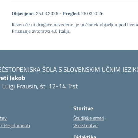
Objavljeno:
25.03.2026
-
Pregled:
26.03.2026
Razen če ni drugače navedeno, je ta članek objavljen pod lic
Priznanje avtorstva 4.0 Italija.
EČSTOPENJSKA ŠOLA S SLOVENSKIM UČNIM JEZI
eti Jakob
. Luigi Frausin, št. 12-14 Trst
Visita la pagina iniziale della scuola
Storitve
itev
Študijske smeri
i / Regolamenti
Vse storitve
Didaktika