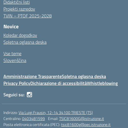
Didaktični listi
Projekti razredov
TVIN – PTOF 2025-2028
Novice
Koledar dogodkov
Spletna oglasna deska
Vse teme
Slovenščina
Amministrazione Trasparente
Spletna oglasna deska
Privacy Policy
Dichiarazione di accessibilità
Whistleblowing
Seguici su:
Indirizzo:
Via Luigi Frausin, 12-14 34100 TRIESTE (TS)
Centralino:
0403481599
Email:
TSIC81600G@istruzione.it
Posta elettronica certificata (PEC):
tsic81600g@pec.istruzione.it