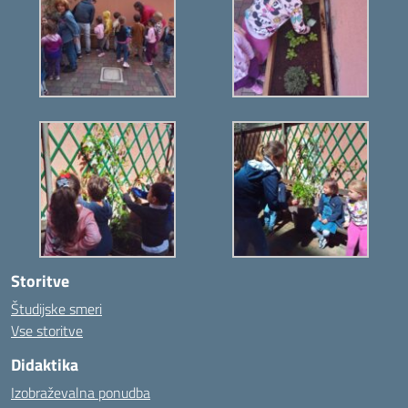
Storitve
Študijske smeri
Vse storitve
Didaktika
Izobraževalna ponudba