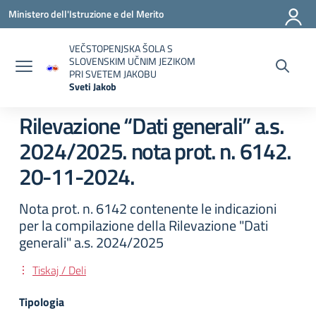
Vai ai contenuti
Vai al menu di navigazione
Vai al footer
Ministero dell'Istruzione e del Merito
VEČSTOPENJSKA ŠOLA S
SLOVENSKIM UČNIM JEZIKOM
PRI SVETEM JAKOBU
Sveti Jakob
— Visita la pagina iniziale della scuola
Rilevazione “Dati generali” a.s.
2024/2025. nota prot. n. 6142.
20-11-2024.
Nota prot. n. 6142 contenente le indicazioni
per la compilazione della Rilevazione "Dati
generali" a.s. 2024/2025
Tiskaj / Deli
Tipologia