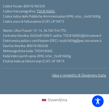
Codice fiscale: 80016760326
Codice meccanografico:
TSIC81600G
Codice Indice delle Pubbliche Amministrazioni (IPA): istsc_tsic81600g
Codice unico di fatturazione (CUF): UF1M73
Naslov: Ulica Frausin 12-14, 34100 Trst (TS)
Centralna številka: 0403481599 E-pošta: TSIC81600G@istruzione.it
Elektronska pošta s certifikatom (PEC): tsic81600g@pec.istruzione.it
Davčna številka: 80016760326
Mehanografska koda: TSIC81600G
Koda Indice javnih uprav (IPA): istsc_tsic81600g
Enotna koda za fakturiranje (CUF): UF1M73
Idea e progetto di Designers Italia
Slovenščina