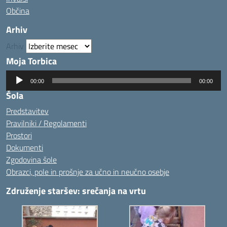
Občina
Arhiv
Arhiv
Moja Torbica
Predvajalnik
00:00
00:00
zvoka
Šola
Predstavitev
Pravilniki / Regolamenti
Prostori
Dokumenti
Zgodovina šole
Obrazci, pole in prošnje za učno in neučno osebje
Združenje staršev: srečanja na vrtu