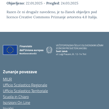
Objavljeno:
22.01.2025
-
Pregled:
24.03.2025
Razen če ni drugače navedeno, je ta članek objavljen pod
licenco Creative Commons Priznanje avtorstva 4.0 Italija.
VEČSTOPENJSKA ŠOLA S SLOVENSKIM UČNIM
JEZIKOM PRI SVETEM JAKOBU
Sveti Jakob
ul. Luigi Frausin, št. 12-14 Trst
— Visita la pagina iniziale della scuola
Zunanje povezave
MIUR
Ufficio Scolastico Regionale
Ufficio Scolastico Territoriale
Scuola in Chiaro
Iscrizioni On Line
Invalsi