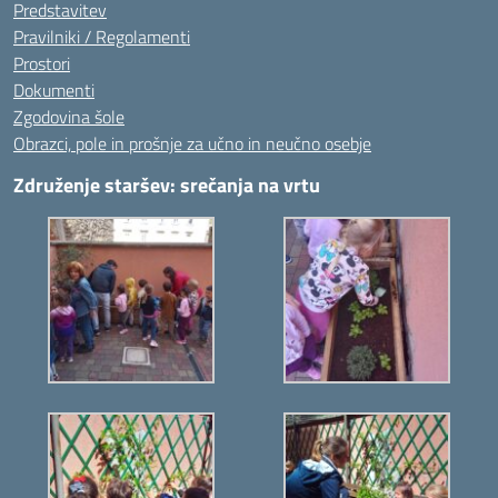
Predstavitev
Pravilniki / Regolamenti
Prostori
Dokumenti
Zgodovina šole
Obrazci, pole in prošnje za učno in neučno osebje
Združenje staršev: srečanja na vrtu