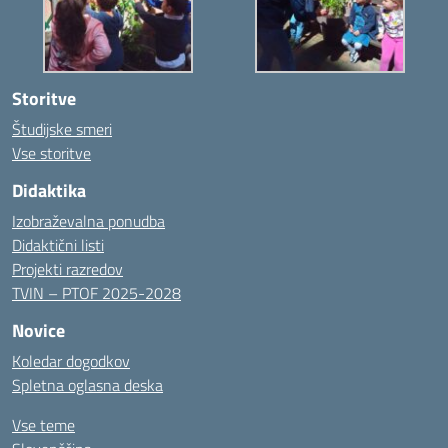
Storitve
Študijske smeri
Vse storitve
Didaktika
Izobraževalna ponudba
Didaktični listi
Projekti razredov
TVIN – PTOF 2025-2028
Novice
Koledar dogodkov
Spletna oglasna deska
Vse teme