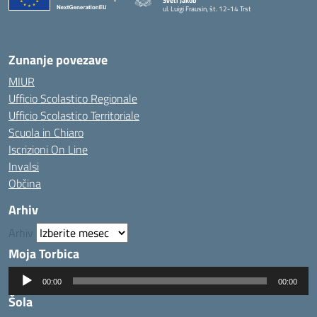
Sveti Jakob
ul. Luigi Frausin, št. 12-14 Trst
— Visita la pagina iniziale della scuola
Zunanje povezave
MIUR
Ufficio Scolastico Regionale
Ufficio Scolastico Territoriale
Scuola in Chiaro
Iscrizioni On Line
Invalsi
Občina
Arhiv
Arhiv
Moja Torbica
Predvajalnik
00:00
00:00
zvoka
Šola