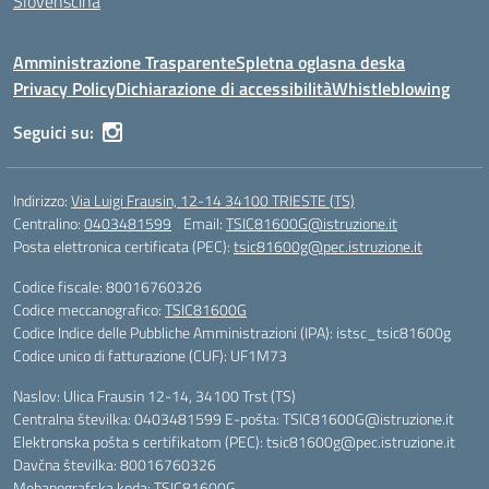
Slovenščina
Amministrazione Trasparente
Spletna oglasna deska
Privacy Policy
Dichiarazione di accessibilità
Whistleblowing
Seguici su:
Indirizzo:
Via Luigi Frausin, 12-14 34100 TRIESTE (TS)
Centralino:
0403481599
Email:
TSIC81600G@istruzione.it
Posta elettronica certificata (PEC):
tsic81600g@pec.istruzione.it
Codice fiscale: 80016760326
Codice meccanografico:
TSIC81600G
Codice Indice delle Pubbliche Amministrazioni (IPA): istsc_tsic81600g
Codice unico di fatturazione (CUF): UF1M73
Naslov: Ulica Frausin 12-14, 34100 Trst (TS)
Centralna številka: 0403481599 E-pošta: TSIC81600G@istruzione.it
Elektronska pošta s certifikatom (PEC): tsic81600g@pec.istruzione.it
Davčna številka: 80016760326
Mehanografska koda: TSIC81600G