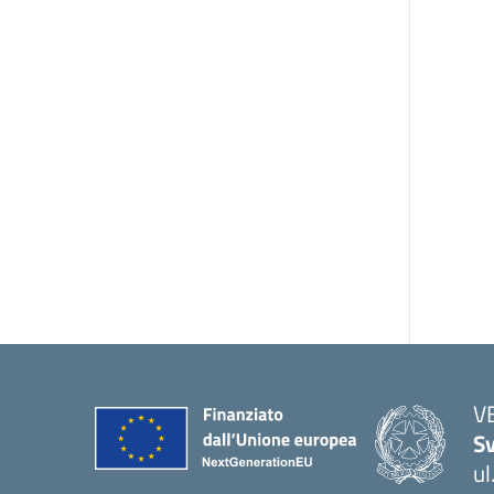
V
Sv
ul