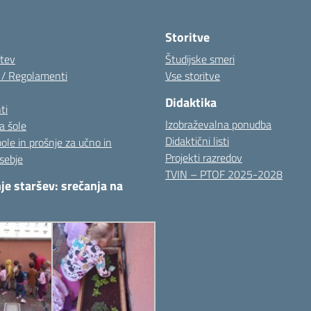
Visita la pagina iniziale della scuola
Storitve
itev
Študijske smeri
i / Regolamenti
Vse storitve
Didaktika
ti
Izobraževalna ponudba
a šole
Didaktični listi
pole in prošnje za učno in
Projekti razredov
sebje
TVIN – PTOF 2025-2028
je staršev: srečanja na