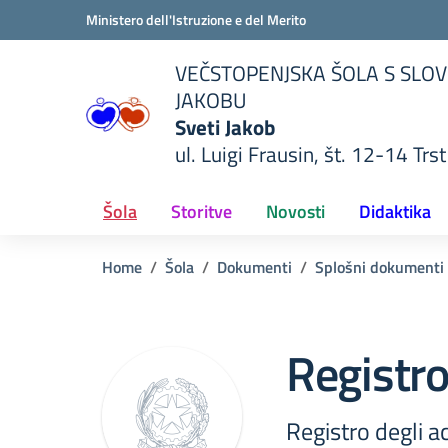
Vai ai contenuti
Vai al menu di navigazione
Vai al footer
Ministero dell'Istruzione e del Merito
VEČSTOPENJSKA ŠOLA S SLOV
JAKOBU
Sveti Jakob
ul. Luigi Frausin, št. 12-14 Trst
lla scuola
— Visita la pagina iniziale del
Šola
Storitve
Novosti
Didaktika
Home
Šola
Dokumenti
Splošni dokumenti
Registro
Registro degli a