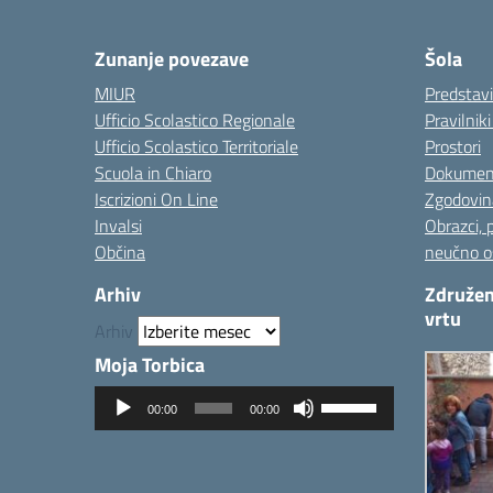
— 
Zunanje povezave
Šola
MIUR
Predstav
Ufficio Scolastico Regionale
Pravilnik
Ufficio Scolastico Territoriale
Prostori
Scuola in Chiaro
Dokumen
Iscrizioni On Line
Zgodovin
Invalsi
Obrazci, 
Občina
neučno o
Arhiv
Združen
vrtu
Arhiv
Moja Torbica
Predvajalnik
Uporabite
00:00
00:00
zvoka
tipke
gor/dol
za