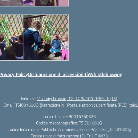
Privacy Policy
Dichiarazione di accessibilità
Whistleblowing
Indirizzo:
Via Luigi Frausin, 12-14 34100 TRIESTE (TS)
Email:
TSIC81600G@istruzione.it
Posta elettronica certificata (PEC):
tsic
Codice fiscale: 80016760326
Codice meccanografico:
TSIC81600G
Codice Indice delle Pubbliche Amministrazioni (IPA): istsc_tsic81600g
Codice unico di fatturazione (CUF): UF1M73