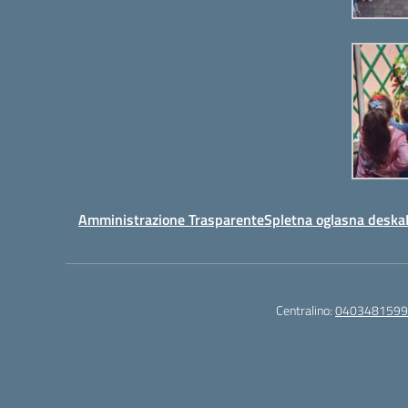
povečanje
ali
zmanjševanje
glasnosti.
Amministrazione Trasparente
Spletna oglasna deska
Centralino:
0403481599