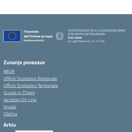
VEČSTOPENJSKA ŠOLA S SLOVENSKIM UČNIM
JEZIKOM PRI SVETEM JAKOBU
Sveti Jakob
ul. Luigi Frausin, št. 12-14 Trst
— Visita la pagina iniziale della scuola
Zunanje povezave
MIUR
Ufficio Scolastico Regionale
Ufficio Scolastico Territoriale
Scuola in Chiaro
Iscrizioni On Line
Invalsi
Občina
Arhiv