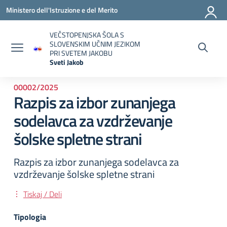
Vai ai contenuti
Vai al menu di navigazione
Vai al footer
Ministero dell'Istruzione e del Merito
VEČSTOPENJSKA ŠOLA S
SLOVENSKIM UČNIM JEZIKOM
PRI SVETEM JAKOBU
Sveti Jakob
— Visita la pagina iniziale della scuola
00002/2025
Razpis za izbor zunanjega
sodelavca za vzdrževanje
šolske spletne strani
Razpis za izbor zunanjega sodelavca za
vzdrževanje šolske spletne strani
Tiskaj / Deli
Tipologia