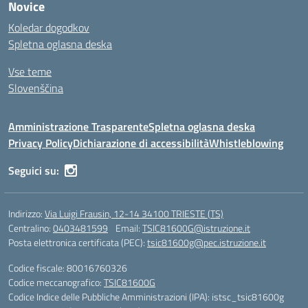
Novice
Koledar dogodkov
Spletna oglasna deska
Vse teme
Slovenščina
Amministrazione Trasparente
Spletna oglasna deska
Privacy Policy
Dichiarazione di accessibilità
Whistleblowing
Seguici su:
Indirizzo:
Via Luigi Frausin, 12-14 34100 TRIESTE (TS)
Centralino:
0403481599
Email:
TSIC81600G@istruzione.it
Posta elettronica certificata (PEC):
tsic81600g@pec.istruzione.it
Codice fiscale: 80016760326
Codice meccanografico:
TSIC81600G
Codice Indice delle Pubbliche Amministrazioni (IPA): istsc_tsic81600g