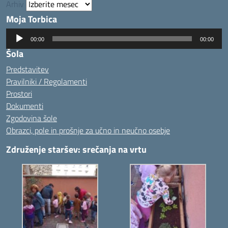
Arhiv
Moja Torbica
Predvajalnik
00:00
00:00
zvoka
Šola
Predstavitev
Pravilniki / Regolamenti
Prostori
Dokumenti
Zgodovina šole
Obrazci, pole in prošnje za učno in neučno osebje
Združenje staršev: srečanja na vrtu