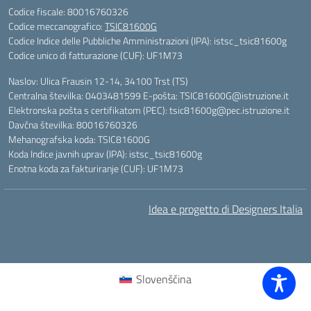
Codice fiscale: 80016760326
Codice meccanografico:
TSIC81600G
Codice Indice delle Pubbliche Amministrazioni (IPA): istsc_tsic81600g
Codice unico di fatturazione (CUF): UF1M73
Naslov: Ulica Frausin 12-14, 34100 Trst (TS)
Centralna številka: 0403481599 E-pošta: TSIC81600G@istruzione.it
Elektronska pošta s certifikatom (PEC): tsic81600g@pec.istruzione.it
Davčna številka: 80016760326
Mehanografska koda: TSIC81600G
Koda Indice javnih uprav (IPA): istsc_tsic81600g
Enotna koda za fakturiranje (CUF): UF1M73
Idea e progetto di Designers Italia
Slovenščina