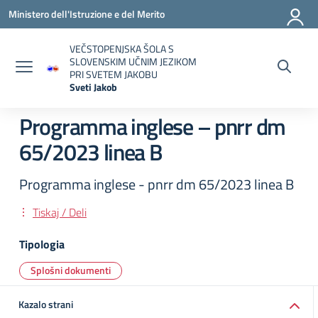
Vai ai contenuti
Vai al menu di navigazione
Vai al footer
Ministero dell'Istruzione e del Merito
VEČSTOPENJSKA ŠOLA S
SLOVENSKIM UČNIM JEZIKOM
PRI SVETEM JAKOBU
Sveti Jakob
— Visita la pagina iniziale della scuola
Programma inglese – pnrr dm
65/2023 linea B
Programma inglese - pnrr dm 65/2023 linea B
Tiskaj / Deli
Tipologia
Splošni dokumenti
Kazalo strani