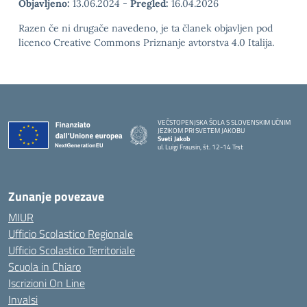
Objavljeno:
13.06.2024
-
Pregled:
16.04.2026
Razen če ni drugače navedeno, je ta članek objavljen pod
licenco Creative Commons Priznanje avtorstva 4.0 Italija.
VEČSTOPENJSKA ŠOLA S SLOVENSKIM UČNIM
JEZIKOM PRI SVETEM JAKOBU
Sveti Jakob
ul. Luigi Frausin, št. 12-14 Trst
— Visita la pagina iniziale della scuola
Zunanje povezave
MIUR
Ufficio Scolastico Regionale
Ufficio Scolastico Territoriale
Scuola in Chiaro
Iscrizioni On Line
Invalsi