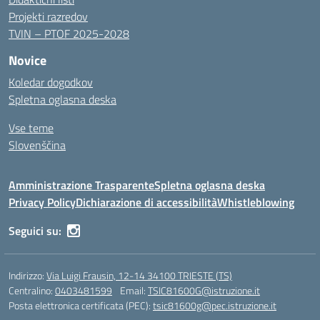
Projekti razredov
TVIN – PTOF 2025-2028
Novice
Koledar dogodkov
Spletna oglasna deska
Vse teme
Slovenščina
Amministrazione Trasparente
Spletna oglasna deska
Privacy Policy
Dichiarazione di accessibilità
Whistleblowing
Seguici su:
Indirizzo:
Via Luigi Frausin, 12-14 34100 TRIESTE (TS)
Centralino:
0403481599
Email:
TSIC81600G@istruzione.it
Posta elettronica certificata (PEC):
tsic81600g@pec.istruzione.it