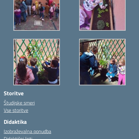
Storitve
Študijske smeri
Vse storitve
Didaktika
Izobraževalna ponudba
Didaktični listi