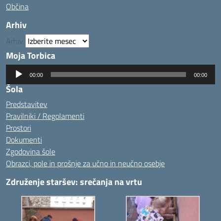
Občina
Arhiv
Arhiv
Moja Torbica
Predvajalnik
00:00
00:00
zvoka
Šola
Predstavitev
Pravilniki / Regolamenti
Prostori
Dokumenti
Zgodovina šole
Obrazci, pole in prošnje za učno in neučno osebje
Združenje staršev: srečanja na vrtu