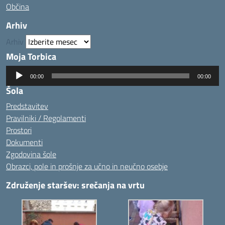
Občina
Arhiv
Arhiv
Moja Torbica
Predvajalnik
00:00
00:00
zvoka
Šola
Predstavitev
Pravilniki / Regolamenti
Prostori
Dokumenti
Zgodovina šole
Obrazci, pole in prošnje za učno in neučno osebje
Združenje staršev: srečanja na vrtu