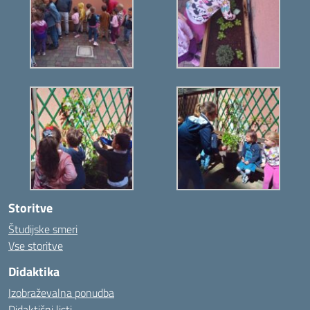
Storitve
Študijske smeri
Vse storitve
Didaktika
Izobraževalna ponudba
Didaktični listi