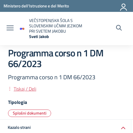
Vai ai contenuti
Vai al menu di navigazione
Vai al footer
Ministero dell'Istruzione e del Merito
VEČSTOPENJSKA ŠOLA S
SLOVENSKIM UČNIM JEZIKOM
PRI SVETEM JAKOBU
Sveti Jakob
— Visita la pagina iniziale della scuola
Programma corso n 1 DM
66/2023
Programma corso n 1 DM 66/2023
Tiskaj / Deli
Tipologia
Splošni dokumenti
Kazalo strani