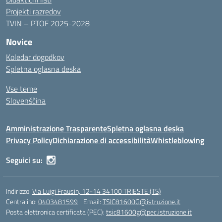
Projekti razredov
TVIN – PTOF 2025-2028
Novice
Koledar dogodkov
Spletna oglasna deska
Vse teme
Slovenščina
Amministrazione Trasparente
Spletna oglasna deska
Privacy Policy
Dichiarazione di accessibilità
Whistleblowing
Seguici su:
Indirizzo:
Via Luigi Frausin, 12-14 34100 TRIESTE (TS)
Centralino:
0403481599
Email:
TSIC81600G@istruzione.it
Posta elettronica certificata (PEC):
tsic81600g@pec.istruzione.it