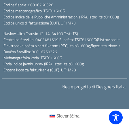
Codice fiscale: 80016760326
Codice meccanografico:
TSIC81600G
Codice Indice delle Pubbliche Amministrazioni (IPA): istsc_tsic81600g
Codice unico di fatturazione (CUF): UF1M73
Naslov: Ulica Frausin 12-14, 34100 Trst (TS)
Centralna številka: 0403481599 E-pošta: TSIC81600G@istruzione.it
Elektronska pošta s certifikatom (PEC): tsic81600g@pec.istruzione.it
Davčna številka: 80016760326
Mehanografska koda: TSIC81600G
Koda Indice javnih uprav (IPA): istsc_tsic81600g
Enotna koda za fakturiranje (CUF): UF1M73
Idea e progetto di Designers Italia
Slovenščina