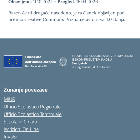
Objavljeno:
11.10.2024
-
Pregled:
16.04.2026
Razen če ni drugače navedeno, je ta članek objavljen pod
licenco Creative Commons Priznanje avtorstva 4.0 Italija.
VEČSTOPENJSKA ŠOLA S SLOVENSKIM UČNIM
JEZIKOM PRI SVETEM JAKOBU
Sveti Jakob
ul. Luigi Frausin, št. 12-14 Trst
— Visita la pagina iniziale della scuola
Zunanje povezave
MIUR
Ufficio Scolastico Regionale
Ufficio Scolastico Territoriale
Scuola in Chiaro
Iscrizioni On Line
Invalsi