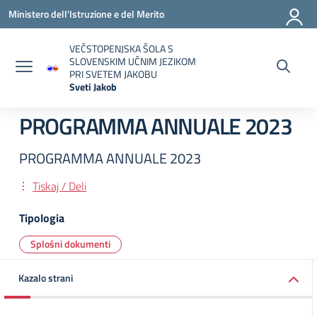
Vai ai contenuti
Vai al menu di navigazione
Vai al footer
Ministero dell'Istruzione e del Merito
VEČSTOPENJSKA ŠOLA S
SLOVENSKIM UČNIM JEZIKOM
PRI SVETEM JAKOBU
Sveti Jakob
— Visita la pagina iniziale della scuola
PROGRAMMA ANNUALE 2023
PROGRAMMA ANNUALE 2023
Tiskaj / Deli
Tipologia
Splošni dokumenti
Kazalo strani