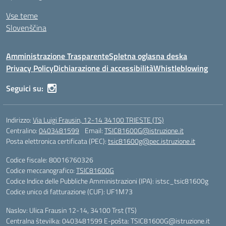
Vse teme
Slovenščina
Amministrazione Trasparente
Spletna oglasna deska
Privacy Policy
Dichiarazione di accessibilità
Whistleblowing
Seguici su:
Indirizzo:
Via Luigi Frausin, 12-14 34100 TRIESTE (TS)
Centralino:
0403481599
Email:
TSIC81600G@istruzione.it
Posta elettronica certificata (PEC):
tsic81600g@pec.istruzione.it
Codice fiscale: 80016760326
Codice meccanografico:
TSIC81600G
Codice Indice delle Pubbliche Amministrazioni (IPA): istsc_tsic81600g
Codice unico di fatturazione (CUF): UF1M73
Naslov: Ulica Frausin 12-14, 34100 Trst (TS)
Centralna številka: 0403481599 E-pošta: TSIC81600G@istruzione.it