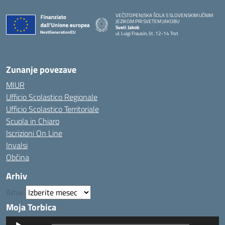
VEČSTOPENJSKA ŠOLA S SLOVENSKIM UČNIM
JEZIKOM PRI SVETEM JAKOBU
Sveti Jakob
ul. Luigi Frausin, št. 12-14 Trst
— Visita la pagina iniziale della scuola
Zunanje povezave
MIUR
Ufficio Scolastico Regionale
Ufficio Scolastico Territoriale
Scuola in Chiaro
Iscrizioni On Line
Invalsi
Občina
Arhiv
Arhiv
Moja Torbica
Predvajalnik