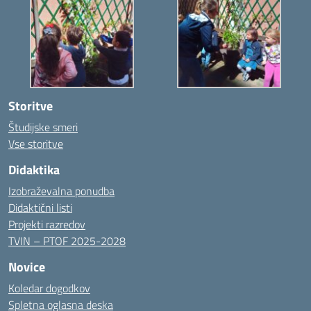
Storitve
Študijske smeri
Vse storitve
Didaktika
Izobraževalna ponudba
Didaktični listi
Projekti razredov
TVIN – PTOF 2025-2028
Novice
Koledar dogodkov
Spletna oglasna deska