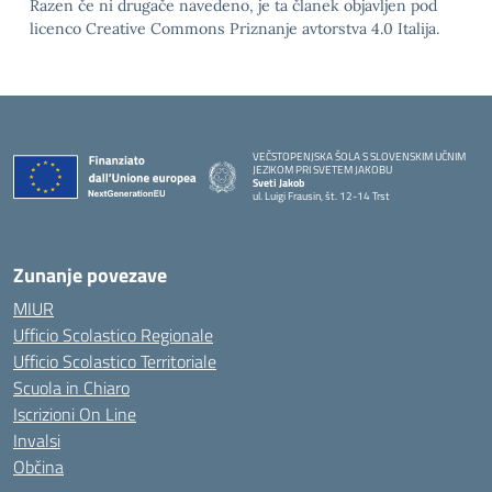
Razen če ni drugače navedeno, je ta članek objavljen pod
licenco Creative Commons Priznanje avtorstva 4.0 Italija.
VEČSTOPENJSKA ŠOLA S SLOVENSKIM UČNIM
JEZIKOM PRI SVETEM JAKOBU
Sveti Jakob
ul. Luigi Frausin, št. 12-14 Trst
— Visita la pagina iniziale della scuola
Zunanje povezave
MIUR
Ufficio Scolastico Regionale
Ufficio Scolastico Territoriale
Scuola in Chiaro
Iscrizioni On Line
Invalsi
Občina