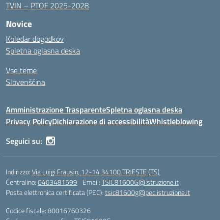
TVIN – PTOF 2025-2028
Novice
Koledar dogodkov
Spletna oglasna deska
Vse teme
Slovenščina
Amministrazione Trasparente
Spletna oglasna deska
Privacy Policy
Dichiarazione di accessibilità
Whistleblowing
Seguici su:
Indirizzo:
Via Luigi Frausin, 12-14 34100 TRIESTE (TS)
Centralino:
0403481599
Email:
TSIC81600G@istruzione.it
Posta elettronica certificata (PEC):
tsic81600g@pec.istruzione.it
Codice fiscale: 80016760326