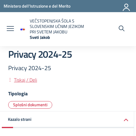
Vai ai contenuti
Vai al menu di navigazione
Vai al footer
Ministero dell'Istruzione e del Merito
VEČSTOPENJSKA ŠOLA S
SLOVENSKIM UČNIM JEZIKOM
PRI SVETEM JAKOBU
Sveti Jakob
— Visita la pagina iniziale della scuola
Privacy 2024-25
Privacy 2024-25
Tiskaj / Deli
Tipologia
Splošni dokumenti
Kazalo strani