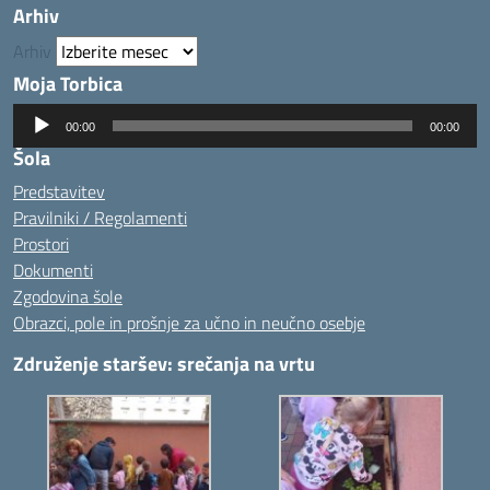
Arhiv
Arhiv
Moja Torbica
Predvajalnik
00:00
00:00
zvoka
Šola
Predstavitev
Pravilniki / Regolamenti
Prostori
Dokumenti
Zgodovina šole
Obrazci, pole in prošnje za učno in neučno osebje
Združenje staršev: srečanja na vrtu