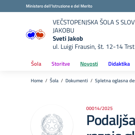
Vai ai contenuti
Vai al menu di navigazione
Vai al footer
Ministero dell'Istruzione e del Merito
VEČSTOPENJSKA ŠOLA S SLOV
JAKOBU
Sveti Jakob
ul. Luigi Frausin, št. 12-14 Trst
lla scuola
— Visita la pagina iniziale del
Šola
Storitve
Novosti
Didaktika
Home
Šola
Dokumenti
Spletna oglasna de
00014/2025
Podaljša