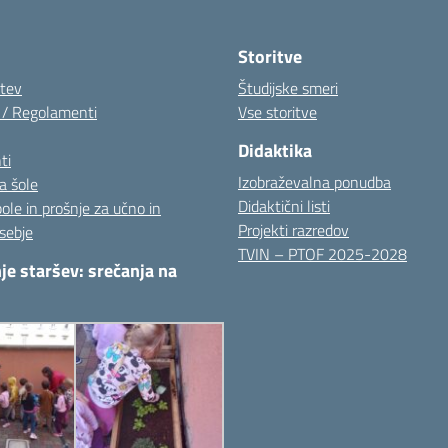
Visita la pagina iniziale della scuola
Storitve
itev
Študijske smeri
i / Regolamenti
Vse storitve
Didaktika
ti
Izobraževalna ponudba
a šole
Didaktični listi
pole in prošnje za učno in
Projekti razredov
sebje
TVIN – PTOF 2025-2028
je staršev: srečanja na