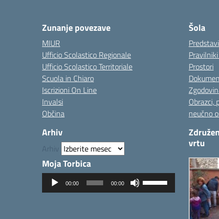
— 
Zunanje povezave
Šola
MIUR
Predstav
Ufficio Scolastico Regionale
Pravilnik
Ufficio Scolastico Territoriale
Prostori
Scuola in Chiaro
Dokumen
Iscrizioni On Line
Zgodovin
Invalsi
Obrazci, 
Občina
neučno o
Arhiv
Združen
vrtu
Arhiv
Moja Torbica
Predvajalnik
Uporabite
00:00
00:00
zvoka
tipke
gor/dol
za