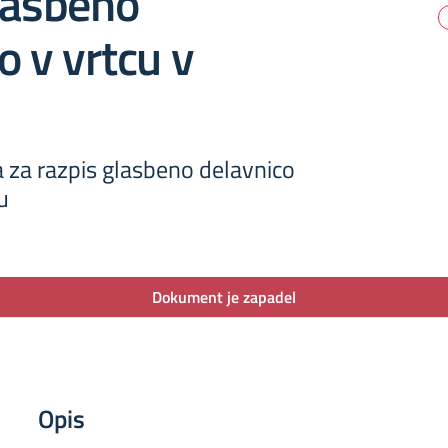
lasbeno
o v vrtcu v
a za razpis glasbeno delavnico
u
Dokument je zapadel
Opis