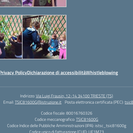
Privacy Policy
Dichiarazione di accessibilità
Whistleblowing
Indirizzo:
Via Luigi Frausin, 12-14 34100 TRIESTE (TS)
Email:
TSIC81600G@istruzione.it
Posta elettronica certificata (PEC):
tsic
Codice fiscale: 80016760326
Codice meccanografico:
TSIC81600G
Codice Indice delle Pubbliche Amministrazioni (IPA): istsc_tsic81600g
Codice unico di fatturazione (CUF): UF1M73