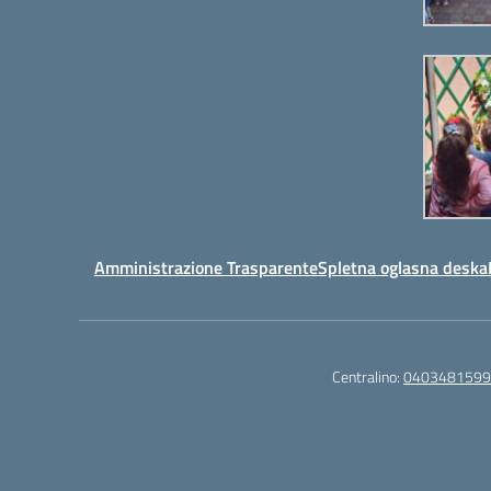
povečanje
ali
zmanjševanje
glasnosti.
Amministrazione Trasparente
Spletna oglasna deska
Centralino:
0403481599