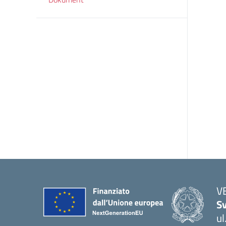
V
Sv
ul