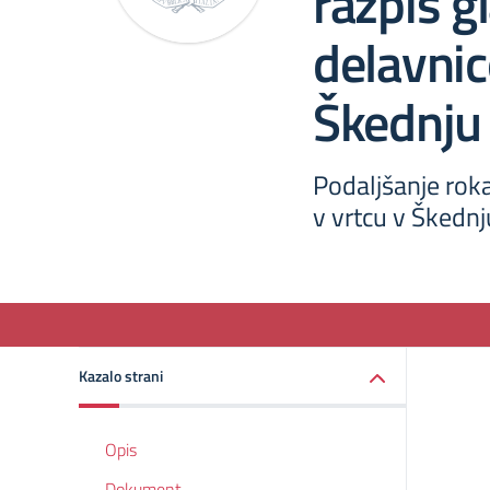
razpis g
delavnic
Škednju
Podaljšanje rok
v vrtcu v Škednj
Kazalo strani
Opis
Dokument