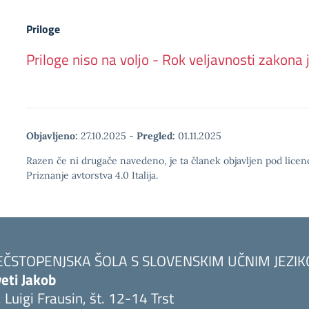
Priloge
Priloge niso na voljo - Rok veljavnosti zakona 
Objavljeno:
27.10.2025
-
Pregled:
01.11.2025
Razen če ni drugače navedeno, je ta članek objavljen pod lic
Priznanje avtorstva 4.0 Italija.
EČSTOPENJSKA ŠOLA S SLOVENSKIM UČNIM JEZI
eti Jakob
. Luigi Frausin, št. 12-14 Trst