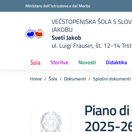
Vai ai contenuti
Vai al menu di navigazione
Vai al footer
Ministero dell'Istruzione e del Merito
VEČSTOPENJSKA ŠOLA S SLOV
JAKOBU
Sveti Jakob
ul. Luigi Frausin, št. 12-14 Trst
lla scuola
— Visita la pagina iniziale del
Šola
Storitve
Novosti
Didaktika
Home
Šola
Dokumenti
Splošni dokumenti
Piano di
2025-2