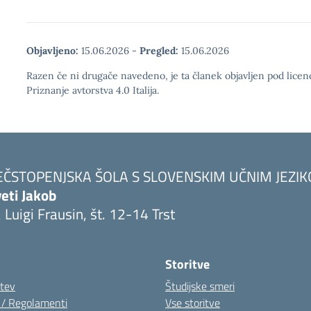
Objavljeno:
15.06.2026
-
Pregled:
15.06.2026
Razen če ni drugače navedeno, je ta članek objavljen pod lic
Priznanje avtorstva 4.0 Italija.
EČSTOPENJSKA ŠOLA S SLOVENSKIM UČNIM JEZI
eti Jakob
. Luigi Frausin, št. 12-14 Trst
Visita la pagina iniziale della scuola
Storitve
itev
Študijske smeri
i / Regolamenti
Vse storitve