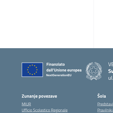
V
Sv
ul
— 
Zunanje povezave
Šola
MIUR
Predstav
Ufficio Scolastico Regionale
Pravilnik