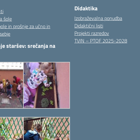
Didaktika
ti
Izobraževalna ponudba
a šole
Didaktični listi
pole in prošnje za učno in
Projekti razredov
sebje
TVIN – PTOF 2025-2028
je staršev: srečanja na