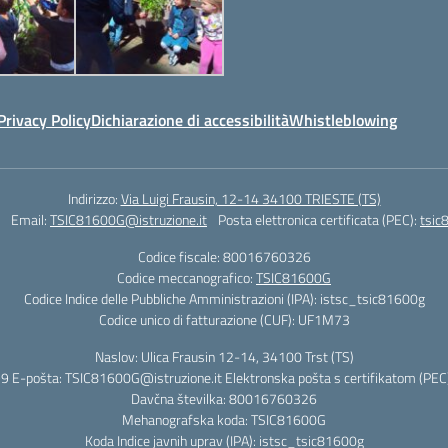
Privacy Policy
Dichiarazione di accessibilità
Whistleblowing
Indirizzo:
Via Luigi Frausin, 12-14 34100 TRIESTE (TS)
Email:
TSIC81600G@istruzione.it
Posta elettronica certificata (PEC):
tsic
Codice fiscale: 80016760326
Codice meccanografico:
TSIC81600G
Codice Indice delle Pubbliche Amministrazioni (IPA): istsc_tsic81600g
Codice unico di fatturazione (CUF): UF1M73
Naslov: Ulica Frausin 12-14, 34100 Trst (TS)
9 E-pošta: TSIC81600G@istruzione.it Elektronska pošta s certifikatom (PEC)
Davčna številka: 80016760326
Mehanografska koda: TSIC81600G
Koda Indice javnih uprav (IPA): istsc_tsic81600g