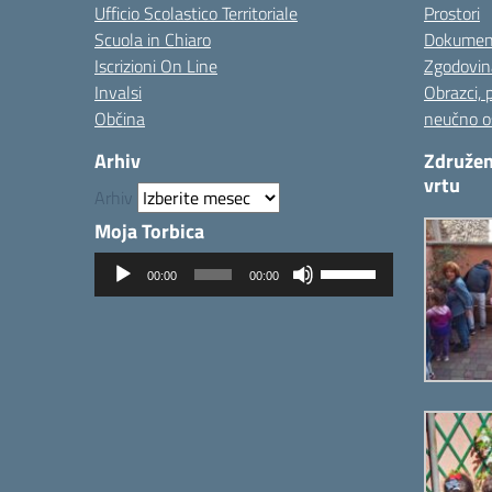
Ufficio Scolastico Territoriale
Prostori
Scuola in Chiaro
Dokumen
Iscrizioni On Line
Zgodovin
Invalsi
Obrazci, 
Občina
neučno o
Arhiv
Združen
vrtu
Arhiv
Moja Torbica
Predvajalnik
Uporabite
00:00
00:00
zvoka
tipke
gor/dol
za
povečanje
ali
zmanjševanje
glasnosti.