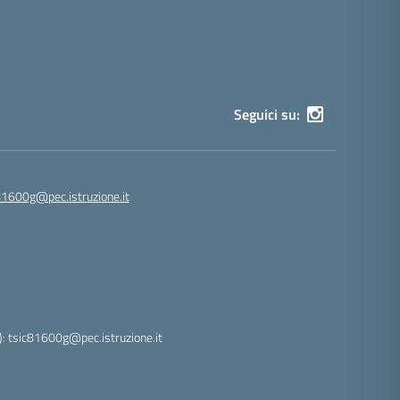
Seguici su:
81600g@pec.istruzione.it
: tsic81600g@pec.istruzione.it