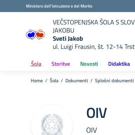
Vai ai contenuti
Vai al menu di navigazione
Vai al footer
Ministero dell'Istruzione e del Merito
VEČSTOPENJSKA ŠOLA S SLOV
JAKOBU
Sveti Jakob
ul. Luigi Frausin, št. 12-14 Trst
lla scuola
— Visita la pagina iniziale del
Šola
Storitve
Novosti
Didaktika
Home
Šola
Dokumenti
Splošni dokumenti
OIV
OIV