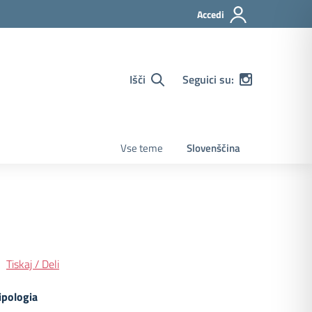
Accedi
Išči
Seguici su:
Vse teme
Slovenščina
Tiskaj / Deli
ipologia