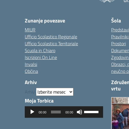
— 
Zunanje povezave
Šola
MIUR
Predstav
Ufficio Scolastico Regionale
Pravilnik
Ufficio Scolastico Territoriale
Prostori
Scuola in Chiaro
Dokumen
Iscrizioni On Line
Zgodovin
Invalsi
Obrazci, 
Občina
neučno o
Arhiv
Združen
vrtu
Arhiv
Moja Torbica
Predvajalnik
Uporabite
00:00
00:00
zvoka
tipke
gor/dol