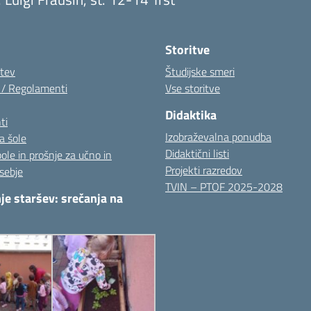
Visita la pagina iniziale della scuola
Storitve
itev
Študijske smeri
i / Regolamenti
Vse storitve
Didaktika
ti
Izobraževalna ponudba
a šole
Didaktični listi
pole in prošnje za učno in
Projekti razredov
sebje
TVIN – PTOF 2025-2028
je staršev: srečanja na