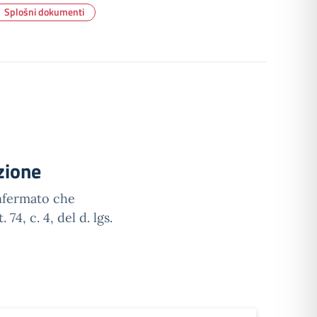
Splošni dokumenti
zione
onfermato che
 74, c. 4, del d. lgs.