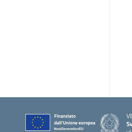
V
Sv
ul