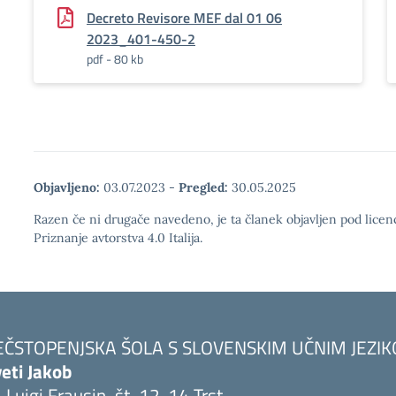
Decreto Revisore MEF dal 01 06
2023_401-450-2
pdf - 80 kb
Objavljeno:
03.07.2023
-
Pregled:
30.05.2025
Razen če ni drugače navedeno, je ta članek objavljen pod lic
Priznanje avtorstva 4.0 Italija.
EČSTOPENJSKA ŠOLA S SLOVENSKIM UČNIM JEZI
eti Jakob
. Luigi Frausin, št. 12-14 Trst