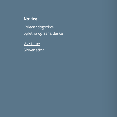
Novice
Koledar dogodkov
Spletna oglasna deska
Vse teme
Slovenščina