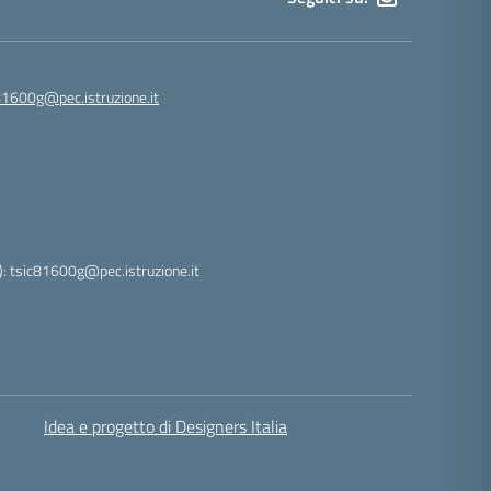
81600g@pec.istruzione.it
: tsic81600g@pec.istruzione.it
Idea e progetto di Designers Italia