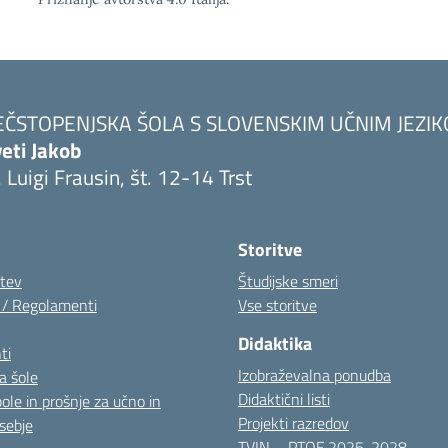
EČSTOPENJSKA ŠOLA S SLOVENSKIM UČNIM JEZI
eti Jakob
. Luigi Frausin, št. 12-14 Trst
Visita la pagina iniziale della scuola
Storitve
itev
Študijske smeri
i / Regolamenti
Vse storitve
Didaktika
ti
Izobraževalna ponudba
a šole
Didaktični listi
pole in prošnje za učno in
Projekti razredov
sebje
TVIN – PTOF 2025-2028