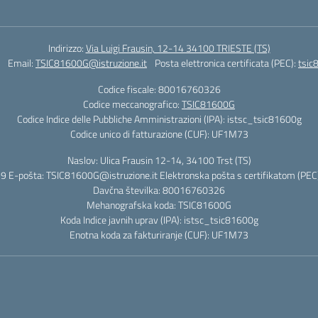
Indirizzo:
Via Luigi Frausin, 12-14 34100 TRIESTE (TS)
Email:
TSIC81600G@istruzione.it
Posta elettronica certificata (PEC):
tsic
Codice fiscale: 80016760326
Codice meccanografico:
TSIC81600G
Codice Indice delle Pubbliche Amministrazioni (IPA): istsc_tsic81600g
Codice unico di fatturazione (CUF): UF1M73
Naslov: Ulica Frausin 12-14, 34100 Trst (TS)
9 E-pošta: TSIC81600G@istruzione.it Elektronska pošta s certifikatom (PEC)
Davčna številka: 80016760326
Mehanografska koda: TSIC81600G
Koda Indice javnih uprav (IPA): istsc_tsic81600g
Enotna koda za fakturiranje (CUF): UF1M73