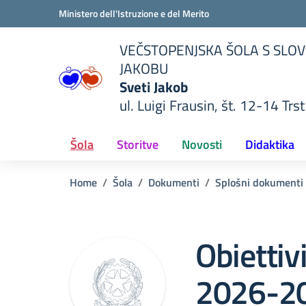
Vai ai contenuti
Vai al menu di navigazione
Vai al footer
Ministero dell'Istruzione e del Merito
VEČSTOPENJSKA ŠOLA S SLOV
JAKOBU
Sveti Jakob
ul. Luigi Frausin, št. 12-14 Trst
lla scuola
— Visita la pagina iniziale del
Šola
Storitve
Novosti
Didaktika
Home
Šola
Dokumenti
Splošni dokumenti
Obiettivi
2026-2