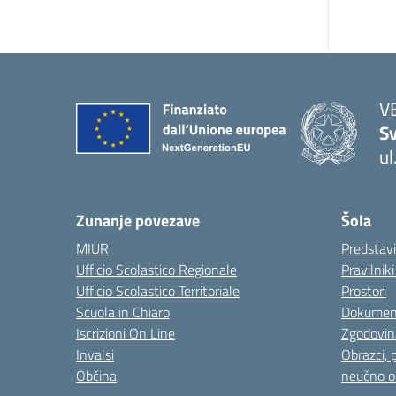
V
Sv
ul
— 
Zunanje povezave
Šola
MIUR
Predstav
Ufficio Scolastico Regionale
Pravilnik
Ufficio Scolastico Territoriale
Prostori
Scuola in Chiaro
Dokumen
Iscrizioni On Line
Zgodovin
Invalsi
Obrazci, 
Občina
neučno o