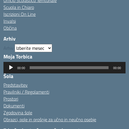
Ufficio Scolastico Territoriale
Scuola in Chiaro
Iscrizioni On Line
Invalsi
Občina
Arhiv
Arhiv
Moja Torbica
Predvajalnik
00:00
00:00
zvoka
Šola
Predstavitev
Pravilniki / Regolamenti
Prostori
Dokumenti
Zgodovina šole
Obrazci, pole in prošnje za učno in neučno osebje