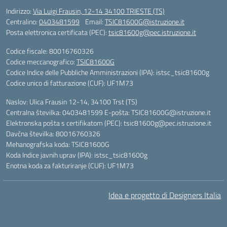
Indirizzo:
Via Luigi Frausin, 12-14 34100 TRIESTE (TS)
Centralino:
0403481599
Email:
TSIC81600G@istruzione.it
Posta elettronica certificata (PEC):
tsic81600g@pec.istruzione.it
Codice fiscale: 80016760326
Codice meccanografico:
TSIC81600G
Codice Indice delle Pubbliche Amministrazioni (IPA): istsc_tsic81600g
Codice unico di fatturazione (CUF): UF1M73
Naslov: Ulica Frausin 12-14, 34100 Trst (TS)
Centralna številka: 0403481599 E-pošta: TSIC81600G@istruzione.it
Elektronska pošta s certifikatom (PEC): tsic81600g@pec.istruzione.it
Davčna številka: 80016760326
Mehanografska koda: TSIC81600G
Koda Indice javnih uprav (IPA): istsc_tsic81600g
Enotna koda za fakturiranje (CUF): UF1M73
Idea e progetto di Designers Italia