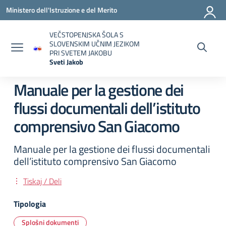
Vai ai contenuti
Vai al menu di navigazione
Vai al footer
Ministero dell'Istruzione e del Merito
VEČSTOPENJSKA ŠOLA S
SLOVENSKIM UČNIM JEZIKOM
PRI SVETEM JAKOBU
Sveti Jakob
— Visita la pagina iniziale della scuola
Manuale per la gestione dei
flussi documentali dell’istituto
comprensivo San Giacomo
Manuale per la gestione dei flussi documentali
dell’istituto comprensivo San Giacomo
Tiskaj / Deli
Tipologia
Splošni dokumenti