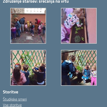
Združenje staršev: srečanja na vrtu
Storitve
Študijske smeri
Vse storitve