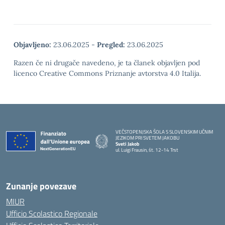
Objavljeno:
23.06.2025
-
Pregled:
23.06.2025
Razen če ni drugače navedeno, je ta članek objavljen pod
licenco Creative Commons Priznanje avtorstva 4.0 Italija.
VEČSTOPENJSKA ŠOLA S SLOVENSKIM UČNIM
JEZIKOM PRI SVETEM JAKOBU
Sveti Jakob
ul. Luigi Frausin, št. 12-14 Trst
— Visita la pagina iniziale della scuola
Zunanje povezave
MIUR
Ufficio Scolastico Regionale