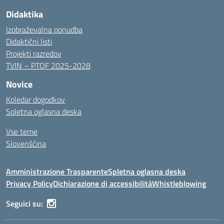
Didaktika
Izobraževalna ponudba
Didaktični listi
Projekti razredov
TVIN – PTOF 2025-2028
Novice
Koledar dogodkov
Spletna oglasna deska
Vse teme
Slovenščina
Amministrazione Trasparente
Spletna oglasna deska
Privacy Policy
Dichiarazione di accessibilità
Whistleblowing
Seguici su: