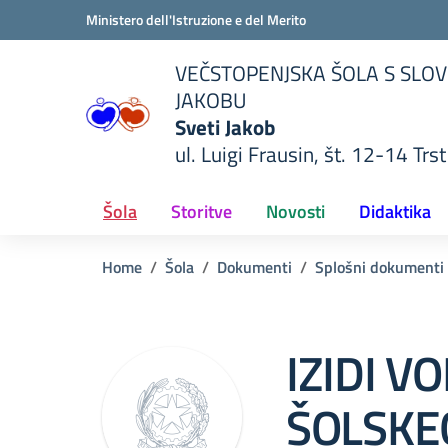
Vai ai contenuti
Vai al menu di navigazione
Vai al footer
Ministero dell'Istruzione e del Merito
VEČSTOPENJSKA ŠOLA S SLOV
JAKOBU
Sveti Jakob
ul. Luigi Frausin, št. 12-14 Trst
lla scuola
— Visita la pagina iniziale del
Šola
Storitve
Novosti
Didaktika
Home
Šola
Dokumenti
Splošni dokumenti
IZIDI V
ŠOLSKE