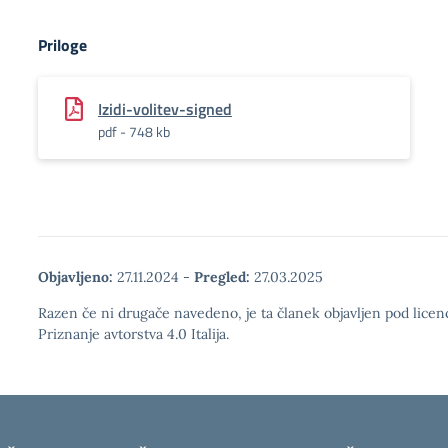
Priloge
Izidi-volitev-signed
pdf - 748 kb
Objavljeno:
27.11.2024
-
Pregled:
27.03.2025
Razen če ni drugače navedeno, je ta članek objavljen pod lic
Priznanje avtorstva 4.0 Italija.