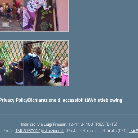
Privacy Policy
Dichiarazione di accessibilità
Whistleblowing
Indirizzo:
Via Luigi Frausin, 12-14 34100 TRIESTE (TS)
Email:
TSIC81600G@istruzione.it
Posta elettronica certificata (PEC):
tsic