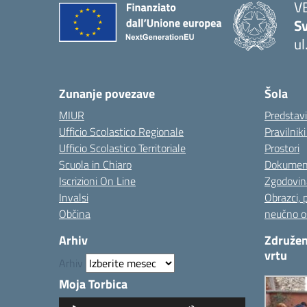
V
Sv
ul
— 
Zunanje povezave
Šola
MIUR
Predstav
Ufficio Scolastico Regionale
Pravilnik
Ufficio Scolastico Territoriale
Prostori
Scuola in Chiaro
Dokumen
Iscrizioni On Line
Zgodovin
Invalsi
Obrazci, 
Občina
neučno o
Arhiv
Združen
vrtu
Arhiv
Moja Torbica
Predvajalnik
Uporabite