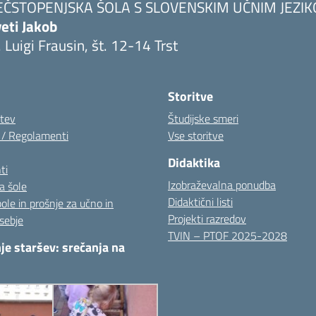
EČSTOPENJSKA ŠOLA S SLOVENSKIM UČNIM JEZI
eti Jakob
. Luigi Frausin, št. 12-14 Trst
Visita la pagina iniziale della scuola
Storitve
itev
Študijske smeri
i / Regolamenti
Vse storitve
Didaktika
ti
Izobraževalna ponudba
a šole
Didaktični listi
pole in prošnje za učno in
Projekti razredov
sebje
TVIN – PTOF 2025-2028
je staršev: srečanja na