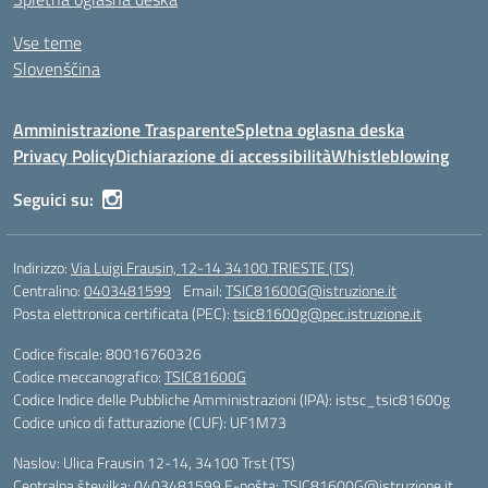
Vse teme
Slovenščina
Amministrazione Trasparente
Spletna oglasna deska
Privacy Policy
Dichiarazione di accessibilità
Whistleblowing
Seguici su:
Indirizzo:
Via Luigi Frausin, 12-14 34100 TRIESTE (TS)
Centralino:
0403481599
Email:
TSIC81600G@istruzione.it
Posta elettronica certificata (PEC):
tsic81600g@pec.istruzione.it
Codice fiscale: 80016760326
Codice meccanografico:
TSIC81600G
Codice Indice delle Pubbliche Amministrazioni (IPA): istsc_tsic81600g
Codice unico di fatturazione (CUF): UF1M73
Naslov: Ulica Frausin 12-14, 34100 Trst (TS)
Centralna številka: 0403481599 E-pošta: TSIC81600G@istruzione.it