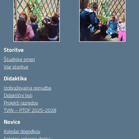
Storitve
Študijske smeri
Vse storitve
Didaktika
Izobraževalna ponudba
Didaktični listi
Projekti razredov
TVIN – PTOF 2025-2028
Novice
Koledar dogodkov
Spletna oglasna deska