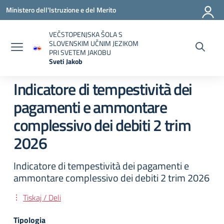
Vai ai contenuti
Vai al menu di navigazione
Vai al footer
Ministero dell'Istruzione e del Merito
VEČSTOPENJSKA ŠOLA S
SLOVENSKIM UČNIM JEZIKOM
PRI SVETEM JAKOBU
Sveti Jakob
— Visita la pagina iniziale della scuola
Indicatore di tempestività dei
pagamenti e ammontare
complessivo dei debiti 2 trim
2026
Indicatore di tempestività dei pagamenti e
ammontare complessivo dei debiti 2 trim 2026
Tiskaj / Deli
Tipologia