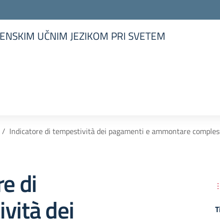
ENSKIM UČNIM JEZIKOM PRI SVETEM
la scuola
Indicatore di tempestività dei pagamenti e ammontare compless
re di
vità dei
T