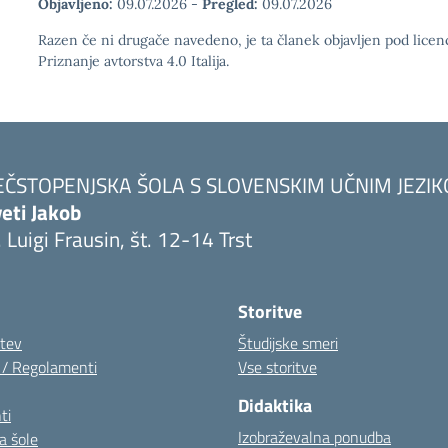
Objavljeno:
09.07.2026
-
Pregled:
09.07.2026
Razen če ni drugače navedeno, je ta članek objavljen pod lic
Priznanje avtorstva 4.0 Italija.
EČSTOPENJSKA ŠOLA S SLOVENSKIM UČNIM JEZI
eti Jakob
. Luigi Frausin, št. 12-14 Trst
Visita la pagina iniziale della scuola
Storitve
itev
Študijske smeri
i / Regolamenti
Vse storitve
Didaktika
ti
Izobraževalna ponudba
a šole