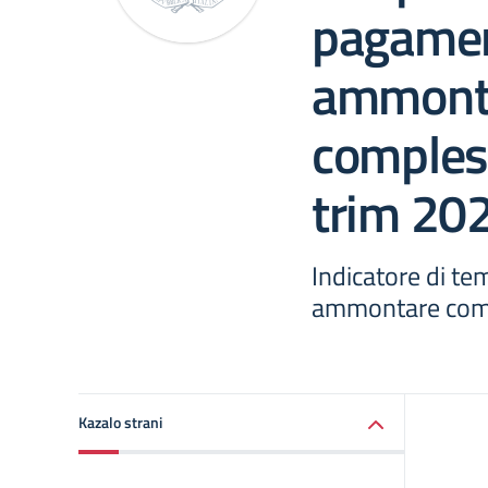
pagamen
ammont
compless
trim 20
Indicatore di te
ammontare compl
Kazalo strani