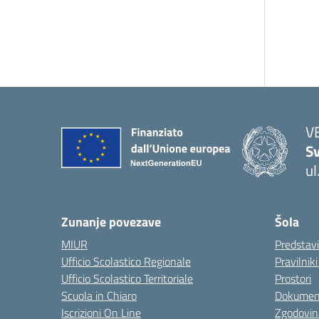
V
Sv
ul
— 
Zunanje povezave
Šola
MIUR
Predstav
Ufficio Scolastico Regionale
Pravilnik
Ufficio Scolastico Territoriale
Prostori
Scuola in Chiaro
Dokumen
Iscrizioni On Line
Zgodovin