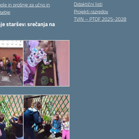
Didaktični listi
pole in prošnje za učno in
Projekti razredov
sebje
TVIN – PTOF 2025-2028
je staršev: srečanja na