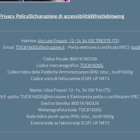
Privacy Policy
Dichiarazione di accessibilità
Whistleblowing
Indirizzo:
Via Luigi Frausin, 12-14 34100 TRIESTE (TS)
Email:
TSIC81600G@istruzione.it
Posta elettronica certificata (PEC):
tsic
Codice fiscale: 80016760326
Codice meccanografico:
TSIC81600G
Codice Indice delle Pubbliche Amministrazioni (IPA): istsc_tsic81600g
Codice unico di fatturazione (CUF): UF1M73
Naslov: Ulica Frausin 12-14, 34100 Trst (TS)
9 E-pošta: TSIC81600G@istruzione.it Elektronska pošta s certifikatom (PEC)
Davčna številka: 80016760326
Mehanografska koda: TSIC81600G
Koda Indice javnih uprav (IPA): istsc_tsic81600g
Enotna koda za fakturiranje (CUF): UF1M73