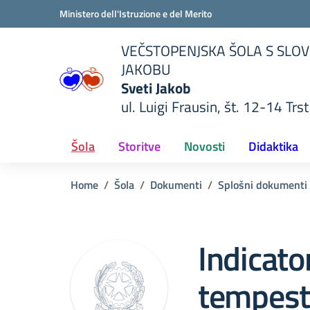
Vai ai contenuti
Vai al menu di navigazione
Vai al footer
Ministero dell'Istruzione e del Merito
VEČSTOPENJSKA ŠOLA S SLOV
JAKOBU
Sveti Jakob
ul. Luigi Frausin, št. 12-14 Trst
lla scuola
— Visita la pagina iniziale del
Šola
Storitve
Novosti
Didaktika
Home
Šola
Dokumenti
Splošni dokumenti
Indicato
tempesti