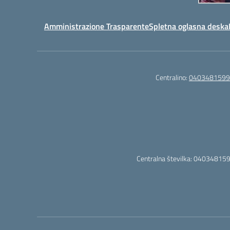
Amministrazione Trasparente
Spletna oglasna deska
Centralino:
0403481599
Centralna številka: 040348159