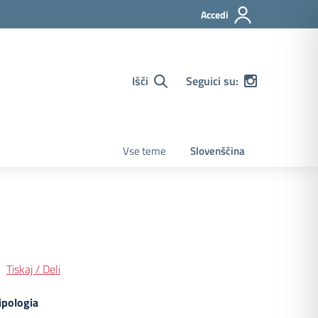
Accedi
Išči
Seguici su:
Vse teme
Slovenščina
Tiskaj / Deli
ipologia