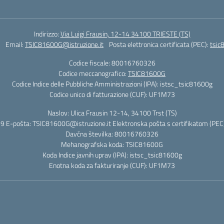
Indirizzo:
Via Luigi Frausin, 12-14 34100 TRIESTE (TS)
Email:
TSIC81600G@istruzione.it
Posta elettronica certificata (PEC):
tsic
Codice fiscale: 80016760326
Codice meccanografico:
TSIC81600G
Codice Indice delle Pubbliche Amministrazioni (IPA): istsc_tsic81600g
Codice unico di fatturazione (CUF): UF1M73
Naslov: Ulica Frausin 12-14, 34100 Trst (TS)
9 E-pošta: TSIC81600G@istruzione.it Elektronska pošta s certifikatom (PEC)
Davčna številka: 80016760326
Mehanografska koda: TSIC81600G
Koda Indice javnih uprav (IPA): istsc_tsic81600g
Enotna koda za fakturiranje (CUF): UF1M73