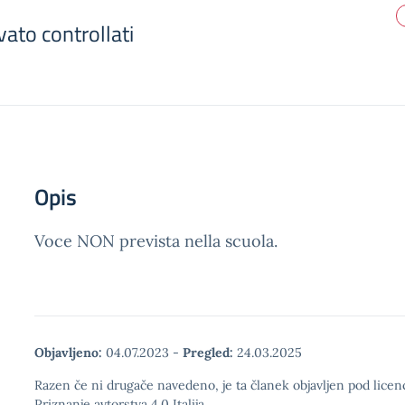
ivato controllati
Opis
Voce NON prevista nella scuola.
Objavljeno:
04.07.2023
-
Pregled:
24.03.2025
Razen če ni drugače navedeno, je ta članek objavljen pod lic
Priznanje avtorstva 4.0 Italija.