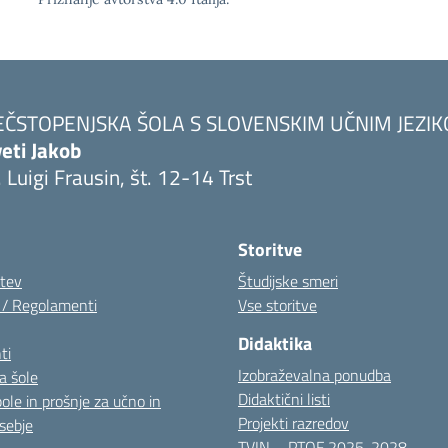
EČSTOPENJSKA ŠOLA S SLOVENSKIM UČNIM JEZI
eti Jakob
. Luigi Frausin, št. 12-14 Trst
Visita la pagina iniziale della scuola
Storitve
itev
Študijske smeri
i / Regolamenti
Vse storitve
Didaktika
ti
Izobraževalna ponudba
a šole
Didaktični listi
pole in prošnje za učno in
Projekti razredov
sebje
TVIN – PTOF 2025-2028