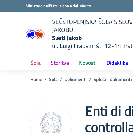
Vai ai contenuti
Vai al menu di navigazione
Vai al footer
Ministero dell'Istruzione e del Merito
VEČSTOPENJSKA ŠOLA S SLOV
JAKOBU
Sveti Jakob
ul. Luigi Frausin, št. 12-14 Trst
lla scuola
— Visita la pagina iniziale del
Šola
Storitve
Novosti
Didaktika
Home
Šola
Dokumenti
Splošni dokumenti
Enti di d
controlla