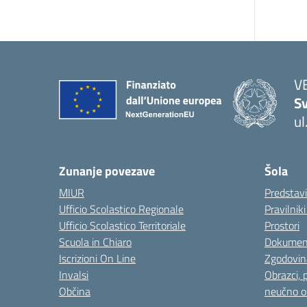
V
Sv
ul
— 
Zunanje povezave
Šola
MIUR
Predstav
Ufficio Scolastico Regionale
Pravilnik
Ufficio Scolastico Territoriale
Prostori
Scuola in Chiaro
Dokumen
Iscrizioni On Line
Zgodovin
Invalsi
Obrazci, 
Občina
neučno o