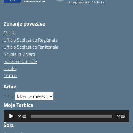
ul. Luigi Frausin, št. 12-14 Trst
— Visita la pagina iniziale della scuola
Zunanje povezave
MIUR
Ufficio Scolastico Regionale
Ufficio Scolastico Territoriale
Scuola in Chiaro
Iscrizioni On Line
Invalsi
Občina
Arhiv
Arhiv
Moja Torbica
Predvajalnik
00:00
00:00
zvoka
Šola