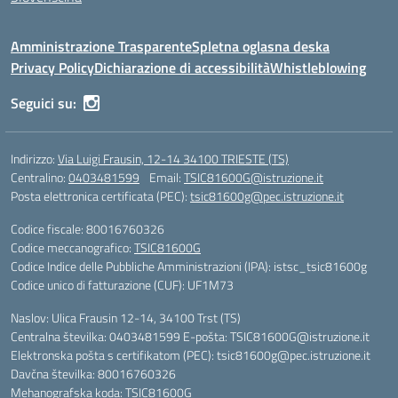
Amministrazione Trasparente
Spletna oglasna deska
Privacy Policy
Dichiarazione di accessibilità
Whistleblowing
Seguici su:
Indirizzo:
Via Luigi Frausin, 12-14 34100 TRIESTE (TS)
Centralino:
0403481599
Email:
TSIC81600G@istruzione.it
Posta elettronica certificata (PEC):
tsic81600g@pec.istruzione.it
Codice fiscale: 80016760326
Codice meccanografico:
TSIC81600G
Codice Indice delle Pubbliche Amministrazioni (IPA): istsc_tsic81600g
Codice unico di fatturazione (CUF): UF1M73
Naslov: Ulica Frausin 12-14, 34100 Trst (TS)
Centralna številka: 0403481599 E-pošta: TSIC81600G@istruzione.it
Elektronska pošta s certifikatom (PEC): tsic81600g@pec.istruzione.it
Davčna številka: 80016760326
Mehanografska koda: TSIC81600G