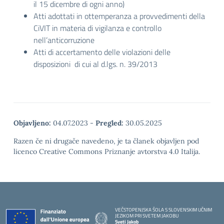
il 15 dicembre di ogni anno)
Atti adottati in ottemperanza a provvedimenti della
CiVIT in materia di vigilanza e controllo
nell’anticorruzione
Atti di accertamento delle violazioni delle
disposizioni di cui al d.lgs. n. 39/2013
Objavljeno:
04.07.2023
-
Pregled:
30.05.2025
Razen če ni drugače navedeno, je ta članek objavljen pod
licenco Creative Commons Priznanje avtorstva 4.0 Italija.
VEČSTOPENJSKA ŠOLA S SLOVENSKIM UČNIM
JEZIKOM PRI SVETEM JAKOBU
Sveti Jakob