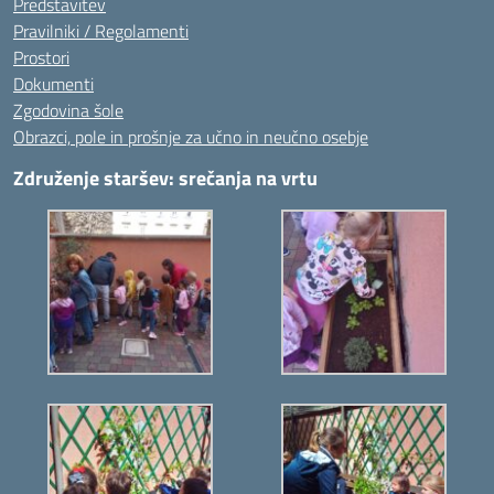
Predstavitev
Pravilniki / Regolamenti
Prostori
Dokumenti
Zgodovina šole
Obrazci, pole in prošnje za učno in neučno osebje
Združenje staršev: srečanja na vrtu