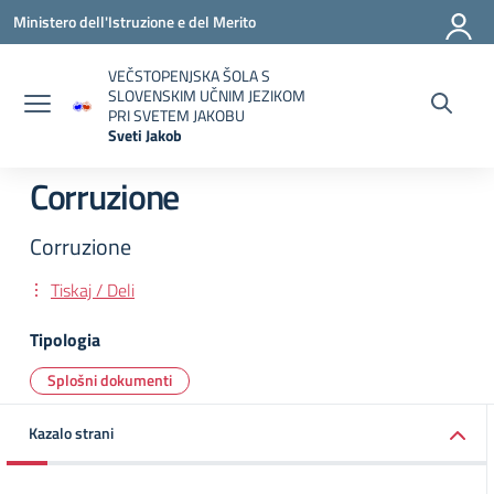
Vai ai contenuti
Vai al menu di navigazione
Vai al footer
Ministero dell'Istruzione e del Merito
VEČSTOPENJSKA ŠOLA S
SLOVENSKIM UČNIM JEZIKOM
PRI SVETEM JAKOBU
Sveti Jakob
— Visita la pagina iniziale della scuola
Corruzione
Corruzione
Tiskaj / Deli
Tipologia
Splošni dokumenti
Kazalo strani