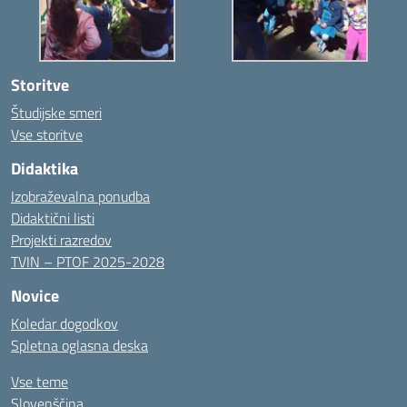
Storitve
Študijske smeri
Vse storitve
Didaktika
Izobraževalna ponudba
Didaktični listi
Projekti razredov
TVIN – PTOF 2025-2028
Novice
Koledar dogodkov
Spletna oglasna deska
Vse teme
Slovenščina