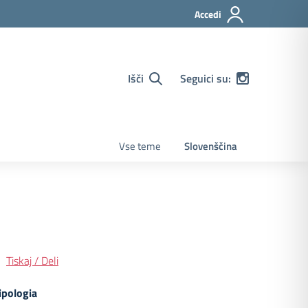
Accedi
Išči
Seguici su:
Vse teme
Slovenščina
Tiskaj / Deli
ipologia