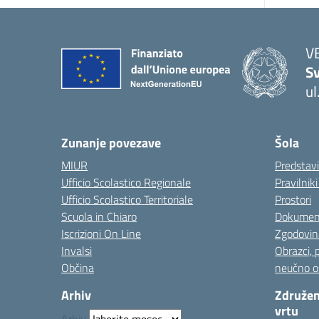
V
Sv
ul
— 
Zunanje povezave
Šola
MIUR
Predstav
Ufficio Scolastico Regionale
Pravilnik
Ufficio Scolastico Territoriale
Prostori
Scuola in Chiaro
Dokumen
Iscrizioni On Line
Zgodovin
Invalsi
Obrazci, 
Občina
neučno o
Arhiv
Združen
vrtu