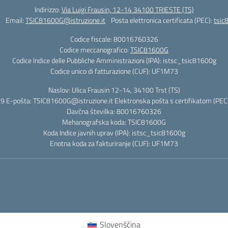
Indirizzo:
Via Luigi Frausin, 12-14 34100 TRIESTE (TS)
Email:
TSIC81600G@istruzione.it
Posta elettronica certificata (PEC):
tsic
Codice fiscale: 80016760326
Codice meccanografico:
TSIC81600G
Codice Indice delle Pubbliche Amministrazioni (IPA): istsc_tsic81600g
Codice unico di fatturazione (CUF): UF1M73
Naslov: Ulica Frausin 12-14, 34100 Trst (TS)
9 E-pošta: TSIC81600G@istruzione.it Elektronska pošta s certifikatom (PEC)
Davčna številka: 80016760326
Mehanografska koda: TSIC81600G
Koda Indice javnih uprav (IPA): istsc_tsic81600g
Enotna koda za fakturiranje (CUF): UF1M73
Slovenščina