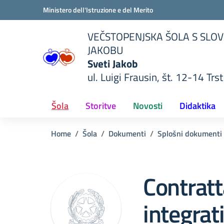
Vai ai contenuti
Vai al menu di navigazione
Vai al footer
Ministero dell'Istruzione e del Merito
VEČSTOPENJSKA ŠOLA S SLOV
JAKOBU
Sveti Jakob
ul. Luigi Frausin, št. 12-14 Trst
lla scuola
— Visita la pagina iniziale del
Šola
Storitve
Novosti
Didaktika
Home
Šola
Dokumenti
Splošni dokumenti
Contrat
integra