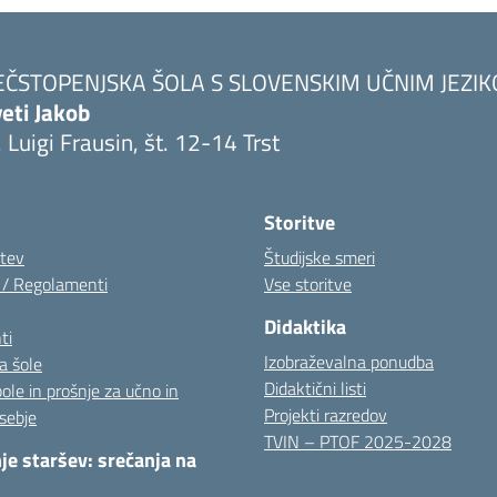
EČSTOPENJSKA ŠOLA S SLOVENSKIM UČNIM JEZI
eti Jakob
. Luigi Frausin, št. 12-14 Trst
Visita la pagina iniziale della scuola
Storitve
itev
Študijske smeri
i / Regolamenti
Vse storitve
Didaktika
ti
Izobraževalna ponudba
a šole
Didaktični listi
pole in prošnje za učno in
Projekti razredov
sebje
TVIN – PTOF 2025-2028
je staršev: srečanja na