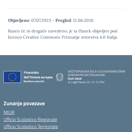
Objavljeno:
07.07.2023
-
Pregled:
12.06.2026
Razen če ni drugače navedeno, je ta članek objavljen pod
licenco Creative Commons Priznanje avtorstva 4.0 Italija.
VEČSTOPENJSKA ŠOLA S SLOVENSKIM UČNIM
JEZIKOM PRI SVETEM JAKOBU
Sveti Jakob
ul. Luigi Frausin, št. 12-14 Trst
— Visita la pagina iniziale della scuola
Zunanje povezave
MIUR
Ufficio Scolastico Regionale
Ufficio Scolastico Territoriale