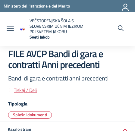
Vai ai contenuti
Vai al menu di navigazione
Vai al footer
Ministero dell'Istruzione e del Merito
VEČSTOPENJSKA ŠOLA S
SLOVENSKIM UČNIM JEZIKOM
PRI SVETEM JAKOBU
Sveti Jakob
— Visita la pagina iniziale della scuola
FILE AVCP Bandi di gara e
contratti Anni precedenti
Bandi di gara e contratti anni precedenti
Tiskaj / Deli
Tipologia
Splošni dokumenti
Kazalo strani