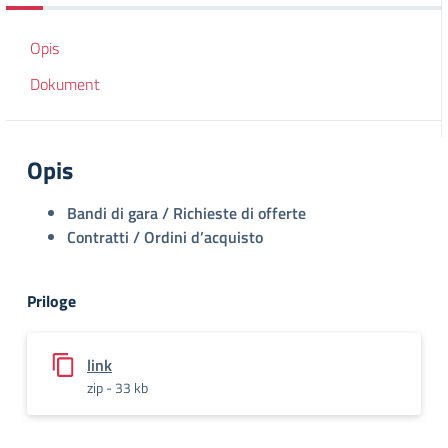
Opis
Dokument
Opis
Bandi di gara / Richieste di offerte
Contratti / Ordini d’acquisto
Priloge
link
zip - 33 kb