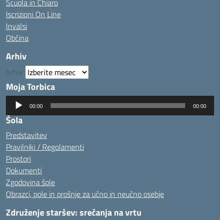
Scuola in Chiaro
Iscrizioni On Line
Invalsi
Občina
Arhiv
Arhiv
Moja Torbica
Predvajalnik
00:00
00:00
zvoka
Šola
Predstavitev
Pravilniki / Regolamenti
Prostori
Dokumenti
Zgodovina šole
Obrazci, pole in prošnje za učno in neučno osebje
Združenje staršev: srečanja na vrtu