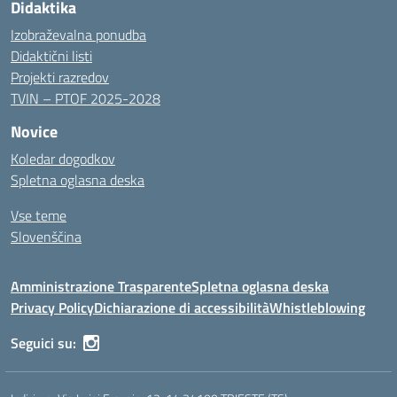
Didaktika
Izobraževalna ponudba
Didaktični listi
Projekti razredov
TVIN – PTOF 2025-2028
Novice
Koledar dogodkov
Spletna oglasna deska
Vse teme
Slovenščina
Amministrazione Trasparente
Spletna oglasna deska
Privacy Policy
Dichiarazione di accessibilità
Whistleblowing
Seguici su: