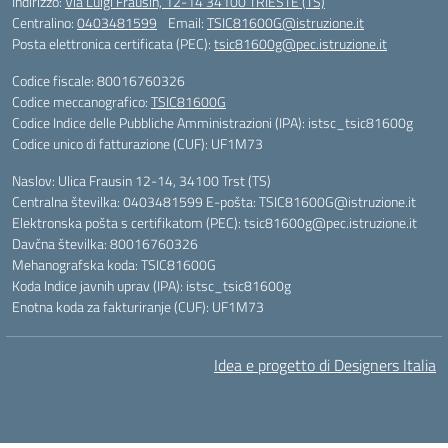
Indirizzo:
Via Luigi Frausin, 12-14 34100 TRIESTE (TS)
Centralino:
0403481599
Email:
TSIC81600G@istruzione.it
Posta elettronica certificata (PEC):
tsic81600g@pec.istruzione.it
Codice fiscale: 80016760326
Codice meccanografico:
TSIC81600G
Codice Indice delle Pubbliche Amministrazioni (IPA): istsc_tsic81600g
Codice unico di fatturazione (CUF): UF1M73
Naslov: Ulica Frausin 12-14, 34100 Trst (TS)
Centralna številka: 0403481599 E-pošta: TSIC81600G@istruzione.it
Elektronska pošta s certifikatom (PEC): tsic81600g@pec.istruzione.it
Davčna številka: 80016760326
Mehanografska koda: TSIC81600G
Koda Indice javnih uprav (IPA): istsc_tsic81600g
Enotna koda za fakturiranje (CUF): UF1M73
Idea e progetto di Designers Italia