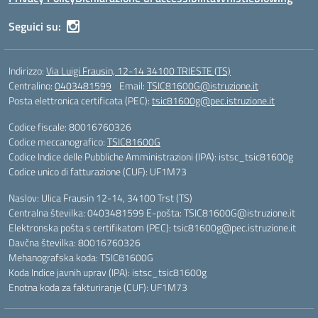
Seguici su:
Indirizzo:
Via Luigi Frausin, 12-14 34100 TRIESTE (TS)
Centralino:
0403481599
Email:
TSIC81600G@istruzione.it
Posta elettronica certificata (PEC):
tsic81600g@pec.istruzione.it
Codice fiscale: 80016760326
Codice meccanografico:
TSIC81600G
Codice Indice delle Pubbliche Amministrazioni (IPA): istsc_tsic81600g
Codice unico di fatturazione (CUF): UF1M73
Naslov: Ulica Frausin 12-14, 34100 Trst (TS)
Centralna številka: 0403481599 E-pošta: TSIC81600G@istruzione.it
Elektronska pošta s certifikatom (PEC): tsic81600g@pec.istruzione.it
Davčna številka: 80016760326
Mehanografska koda: TSIC81600G
Koda Indice javnih uprav (IPA): istsc_tsic81600g
Enotna koda za fakturiranje (CUF): UF1M73