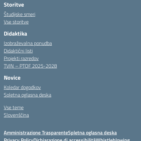
Storitve
Študijske smeri
Vse storitve
Didaktika
Izobraževalna ponudba
Didaktični listi
Projekti razredov
TVIN – PTOF 2025-2028
Novice
Koledar dogodkov
Spletna oglasna deska
Vse teme
Slovenščina
Amministrazione Trasparente
Spletna oglasna deska
Privacy Policy
Dichiarazione di accessibilità
Whistleblowing