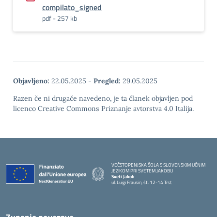
compilato_signed
pdf - 257 kb
Objavljeno:
22.05.2025
-
Pregled:
29.05.2025
Razen če ni drugače navedeno, je ta članek objavljen pod
licenco Creative Commons Priznanje avtorstva 4.0 Italija.
VEČSTOPENJSKA ŠOLA S SLOVENSKIM UČNIM
JEZIKOM PRI SVETEM JAKOBU
Sveti Jakob
ul. Luigi Frausin, št. 12-14 Trst
— Visita la pagina iniziale della scuola