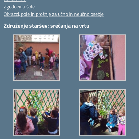
Zgodovina šole
Obrazci, pole in prošnje za učno in neučno osebje
Združenje staršev: srečanja na vrtu