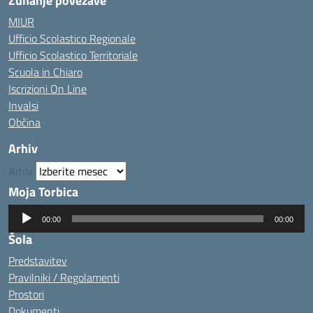
Zunanje povezave
MIUR
Ufficio Scolastico Regionale
Ufficio Scolastico Territoriale
Scuola in Chiaro
Iscrizioni On Line
Invalsi
Občina
Arhiv
Arhiv
Moja Torbica
Predvajalnik
00:00
00:00
zvoka
Šola
Predstavitev
Pravilniki / Regolamenti
Prostori
Dokumenti