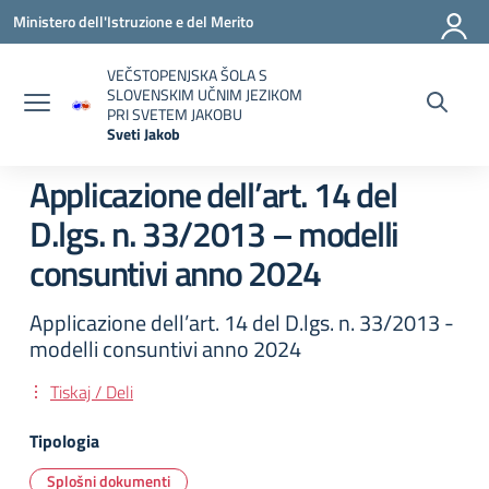
Vai ai contenuti
Vai al menu di navigazione
Vai al footer
Ministero dell'Istruzione e del Merito
VEČSTOPENJSKA ŠOLA S
SLOVENSKIM UČNIM JEZIKOM
PRI SVETEM JAKOBU
Sveti Jakob
— Visita la pagina iniziale della scuola
Applicazione dell’art. 14 del
D.lgs. n. 33/2013 – modelli
consuntivi anno 2024
Applicazione dell’art. 14 del D.lgs. n. 33/2013 -
modelli consuntivi anno 2024
Tiskaj / Deli
Tipologia
Splošni dokumenti