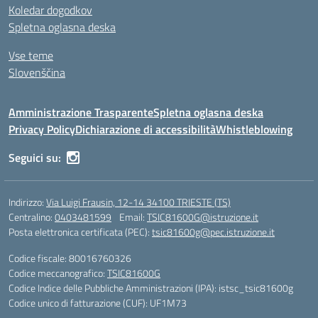
Koledar dogodkov
Spletna oglasna deska
Vse teme
Slovenščina
Amministrazione Trasparente
Spletna oglasna deska
Privacy Policy
Dichiarazione di accessibilità
Whistleblowing
Seguici su:
Indirizzo:
Via Luigi Frausin, 12-14 34100 TRIESTE (TS)
Centralino:
0403481599
Email:
TSIC81600G@istruzione.it
Posta elettronica certificata (PEC):
tsic81600g@pec.istruzione.it
Codice fiscale: 80016760326
Codice meccanografico:
TSIC81600G
Codice Indice delle Pubbliche Amministrazioni (IPA): istsc_tsic81600g
Codice unico di fatturazione (CUF): UF1M73