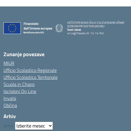
VEČSTOPENJSKA ŠOLA S SLOVENSKIM UČNIM
JEZIKOM PRI SVETEM JAKOBU
Sveti Jakob
ul. Luigi Frausin, št. 12-14 Trst
— Visita la pagina iniziale della scuola
Zunanje povezave
MIUR
Ufficio Scolastico Regionale
Ufficio Scolastico Territoriale
Scuola in Chiaro
Iscrizioni On Line
Invalsi
Občina
Arhiv
Arhiv