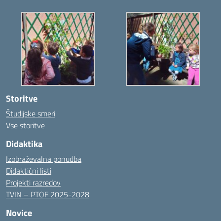
Storitve
Študijske smeri
Vse storitve
Didaktika
Izobraževalna ponudba
Didaktični listi
Projekti razredov
TVIN – PTOF 2025-2028
Novice