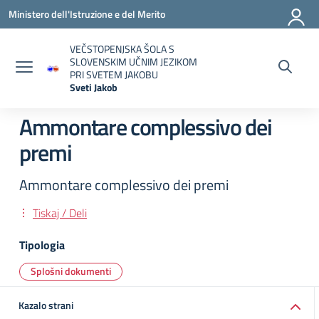
Vai ai contenuti
Vai al menu di navigazione
Vai al footer
Ministero dell'Istruzione e del Merito
VEČSTOPENJSKA ŠOLA S
SLOVENSKIM UČNIM JEZIKOM
PRI SVETEM JAKOBU
Sveti Jakob
— Visita la pagina iniziale della scuola
Ammontare complessivo dei
premi
Ammontare complessivo dei premi
Tiskaj / Deli
Tipologia
Splošni dokumenti
Kazalo strani