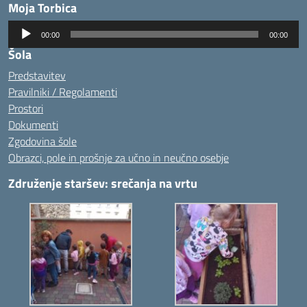
Moja Torbica
Predvajalnik
00:00
00:00
zvoka
Šola
Predstavitev
Pravilniki / Regolamenti
Prostori
Dokumenti
Zgodovina šole
Obrazci, pole in prošnje za učno in neučno osebje
Združenje staršev: srečanja na vrtu