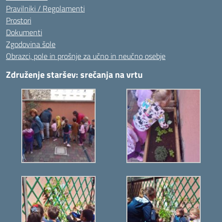
Pravilniki / Regolamenti
Prostori
Dokumenti
Zgodovina šole
Obrazci, pole in prošnje za učno in neučno osebje
Združenje staršev: srečanja na vrtu