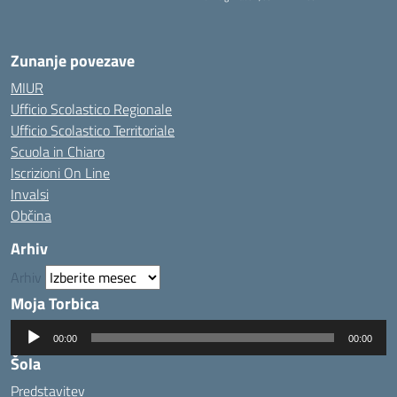
— Visita la pagina iniziale della scuola
Zunanje povezave
MIUR
Ufficio Scolastico Regionale
Ufficio Scolastico Territoriale
Scuola in Chiaro
Iscrizioni On Line
Invalsi
Občina
Arhiv
Arhiv
Moja Torbica
Predvajalnik
00:00
00:00
zvoka
Šola
Predstavitev