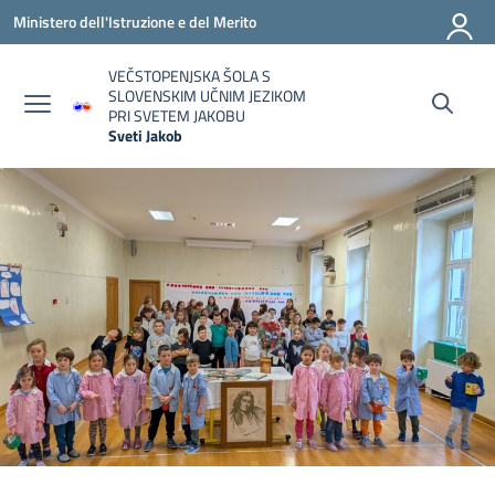
Vai ai contenuti
Vai al menu di navigazione
Vai al footer
Ministero dell'Istruzione e del Merito
VEČSTOPENJSKA ŠOLA S
SLOVENSKIM UČNIM JEZIKOM
PRI SVETEM JAKOBU
Sveti Jakob
— Visita la pagina iniziale della scuola