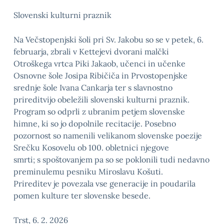
Slovenski kulturni praznik
Na Večstopenjski šoli pri Sv. Jakobu so se v petek, 6.
februarja, zbrali v Kettejevi dvorani malčki
Otroškega vrtca Piki Jakaob, učenci in učenke
Osnovne šole Josipa Ribičiča in Prvostopenjske
srednje šole Ivana Cankarja ter s slavnostno
prireditvijo obeležili slovenski kulturni praznik.
Program so odprli z ubranim petjem slovenske
himne, ki so jo dopolnile recitacije. Posebno
pozornost so namenili velikanom slovenske poezije
Srečku Kosovelu ob 100. obletnici njegove
smrti; s spoštovanjem pa so se poklonili tudi nedavno
preminulemu pesniku Miroslavu Košuti.
Prireditev je povezala vse generacije in poudarila
pomen kulture ter slovenske besede.
Trst, 6. 2. 2026