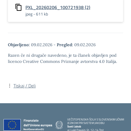
PXL_20260206_100721938 (2)
jpeg - 611 kb
Objavljeno:
09.02.2026
-
Pregled:
09.02.2026
Razen če ni drugače navedeno, je ta članek objavljen pod
licenco Creative Commons Priznanje avtorstva 4.0 Italija.
Tiskaj / Deli
VEČSTOPENJSKA ŠOLA S SLOVENSKIM UČNIM
JEZIKOM PRI SVETEM JAKOBU
Sveti Jakob
ul. Luigi Frausin, št. 12-14 Trst