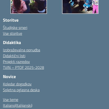
Storitve
Študijske smeri
Vse storitve
Didaktika
Izobraževalna ponudba
Didaktični listi
Projekti razredov
TVIN – PTOF 2025-2028
Novice
Koledar dogodkov
Spletna oglasna deska
Vse teme
Italiano
(
Italijanski
)