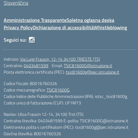
Slovenščina
Amministrazione Trasparente
Spletna oglasna deska
Privacy Policy
Dichiarazione di accessibilità
Whistleblowing
Seguici su:
Indirizzo:
Via Luigi Frausin, 12-14 34100 TRIESTE (TS)
Centralino:
0403481599
Email:
TSIC81600G@istruzione.it
Posta elettronica certificata (PEC):
tsic81600g@pec.istruzione.it
Codice fiscale: 80016760326
Codice meccanografico:
TSIC81600G
Codice Indice delle Pubbliche Amministrazioni (IPA): istsc_tsic81600g
Codice unico di fatturazione (CUF): UF1M73
Naslov: Ulica Frausin 12-14, 34100 Trst (TS)
Centralna številka: 0403481599 E-pošta: TSIC81600G@istruzione.it
Elektronska pošta s certifikatom (PEC): tsic81600g@pec.istruzione.it
Davčna številka: 80016760326