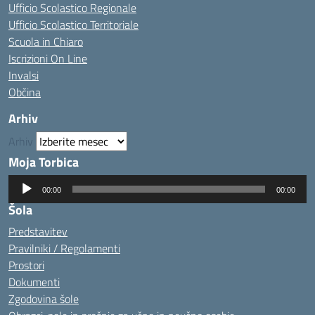
Ufficio Scolastico Regionale
Ufficio Scolastico Territoriale
Scuola in Chiaro
Iscrizioni On Line
Invalsi
Občina
Arhiv
Arhiv
Moja Torbica
Predvajalnik
00:00
00:00
zvoka
Šola
Predstavitev
Pravilniki / Regolamenti
Prostori
Dokumenti
Zgodovina šole