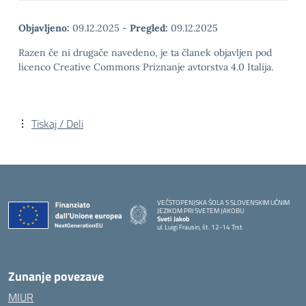
Objavljeno:
09.12.2025
-
Pregled:
09.12.2025
Razen če ni drugače navedeno, je ta članek objavljen pod
licenco Creative Commons Priznanje avtorstva 4.0 Italija.
Tiskaj / Deli
VEČSTOPENJSKA ŠOLA S SLOVENSKIM UČNIM
JEZIKOM PRI SVETEM JAKOBU
Sveti Jakob
ul. Luigi Frausin, št. 12-14 Trst
— Visita la pagina iniziale della scuola
Zunanje povezave
MIUR