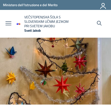
Vai ai contenuti
Vai al menu di navigazione
Vai al footer
Ministero dell'Istruzione e del Merito
VEČSTOPENJSKA ŠOLA S
SLOVENSKIM UČNIM JEZIKOM
PRI SVETEM JAKOBU
Sveti Jakob
— Visita la pagina iniziale della scuola