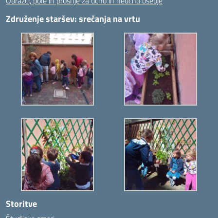
Obrazci, pole in prošnje za učno in neučno osebje
Združenje staršev: srečanja na vrtu
Storitve