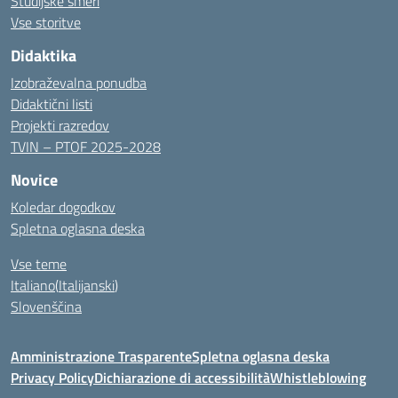
Študijske smeri
Vse storitve
Didaktika
Izobraževalna ponudba
Didaktični listi
Projekti razredov
TVIN – PTOF 2025-2028
Novice
Koledar dogodkov
Spletna oglasna deska
Vse teme
Italiano
(
Italijanski
)
Slovenščina
Amministrazione Trasparente
Spletna oglasna deska
Privacy Policy
Dichiarazione di accessibilità
Whistleblowing