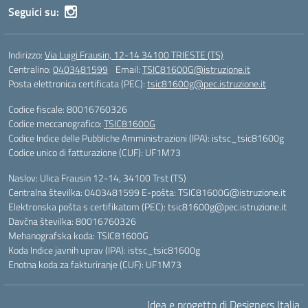
Seguici su:
Indirizzo:
Via Luigi Frausin, 12-14 34100 TRIESTE (TS)
Centralino:
0403481599
Email:
TSIC81600G@istruzione.it
Posta elettronica certificata (PEC):
tsic81600g@pec.istruzione.it
Codice fiscale: 80016760326
Codice meccanografico:
TSIC81600G
Codice Indice delle Pubbliche Amministrazioni (IPA): istsc_tsic81600g
Codice unico di fatturazione (CUF): UF1M73
Naslov: Ulica Frausin 12-14, 34100 Trst (TS)
Centralna številka: 0403481599 E-pošta: TSIC81600G@istruzione.it
Elektronska pošta s certifikatom (PEC): tsic81600g@pec.istruzione.it
Davčna številka: 80016760326
Mehanografska koda: TSIC81600G
Koda Indice javnih uprav (IPA): istsc_tsic81600g
Enotna koda za fakturiranje (CUF): UF1M73
Idea e progetto di Designers Italia