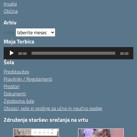
Invalsi
Občina
Arhiv
Arhiv
Moja Torbica
Predvajalnik
00:00
00:00
zvoka
Šola
Predstavitev
Pravilniki / Regolamenti
Prostori
Dokumenti
Zgodovina šole
Obrazci, pole in prošnje za učno in neučno osebje
Združenje staršev: srečanja na vrtu