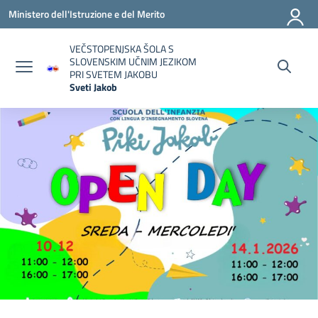
Vai ai contenuti
Vai al menu di navigazione
Vai al footer
Ministero dell'Istruzione e del Merito
VEČSTOPENJSKA ŠOLA S
SLOVENSKIM UČNIM JEZIKOM
PRI SVETEM JAKOBU
Sveti Jakob
— Visita la pagina iniziale della scuola