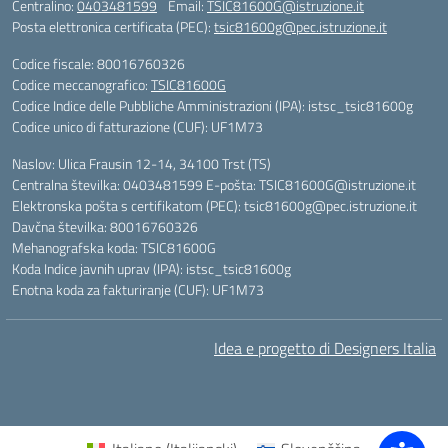
Centralino:
0403481599
Email:
TSIC81600G@istruzione.it
Posta elettronica certificata (PEC):
tsic81600g@pec.istruzione.it
Codice fiscale: 80016760326
Codice meccanografico:
TSIC81600G
Codice Indice delle Pubbliche Amministrazioni (IPA): istsc_tsic81600g
Codice unico di fatturazione (CUF): UF1M73
Naslov: Ulica Frausin 12-14, 34100 Trst (TS)
Centralna številka: 0403481599 E-pošta: TSIC81600G@istruzione.it
Elektronska pošta s certifikatom (PEC): tsic81600g@pec.istruzione.it
Davčna številka: 80016760326
Mehanografska koda: TSIC81600G
Koda Indice javnih uprav (IPA): istsc_tsic81600g
Enotna koda za fakturiranje (CUF): UF1M73
Idea e progetto di Designers Italia