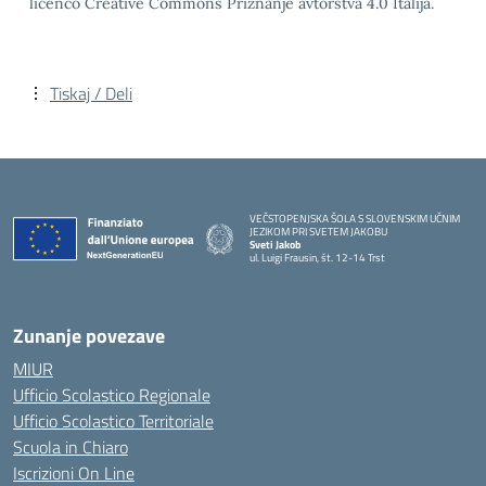
licenco Creative Commons Priznanje avtorstva 4.0 Italija.
Tiskaj / Deli
VEČSTOPENJSKA ŠOLA S SLOVENSKIM UČNIM
JEZIKOM PRI SVETEM JAKOBU
Sveti Jakob
ul. Luigi Frausin, št. 12-14 Trst
— Visita la pagina iniziale della scuola
Zunanje povezave
MIUR
Ufficio Scolastico Regionale
Ufficio Scolastico Territoriale
Scuola in Chiaro
Iscrizioni On Line